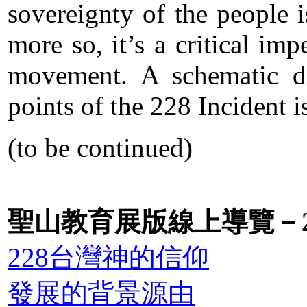
sovereignty of the people 
more so, it’s a critical im
movement. A schematic di
points of the 228 Incident i
(to be continued)
聖山教育展版線上導覽－
228台灣神的信仰
發展的背景源由