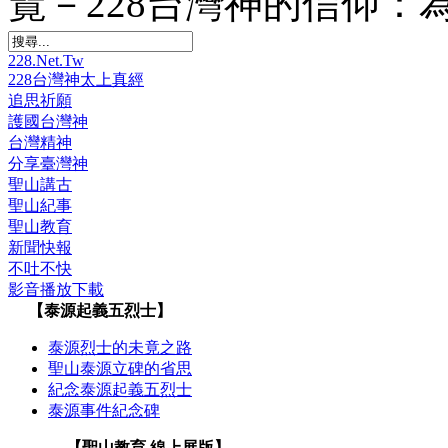
覽－228台灣神的信仰：為何
228.Net.Tw
228台灣神太上真經
追思祈願
護國台灣神
台灣精神
分享臺灣神
聖山講古
聖山紀事
聖山教育
新聞快報
不吐不快
影音播放下載
【泰源起義五烈士】
泰源烈士的未竟之路
聖山泰源立碑的省思
紀念泰源起義五烈士
泰源事件紀念碑
【聖山教育 線上展版】