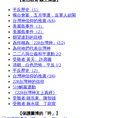
平反歷史（1）
獨台會案．五月學運．反軍人組閣
台灣神信仰的推廣 (6/6)
美麗島事件（3）
美麗島事件（2）
期望達到的目標
為何稱為「228台灣神」(2/2)
為何祂們代表台灣神
二二八與公義和平運動 2/2
受難者 黃天、許席圖
清鄉．白色恐怖．平反 1/2
平反歷史（2）
台灣神信仰的推廣 (3/6)
228台灣神的信仰
519解嚴運動
《228台灣神太上真經》
受難者 鍾浩東、陳智雄
受難者 施水環、丁窈窕
【保護圖博的「吽」】