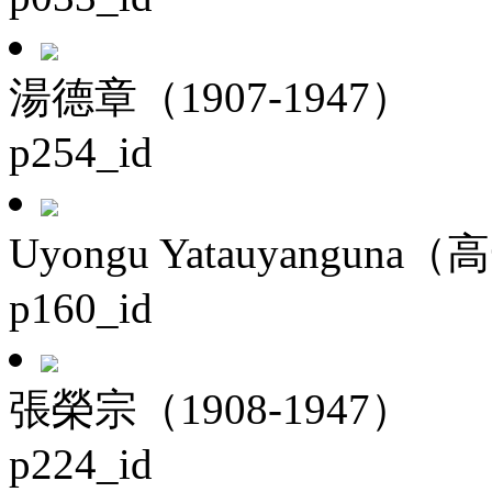
湯德章（1907-1947）
p254_id
Uyongu Yatauyanguna（
p160_id
張榮宗（1908-1947）
p224_id