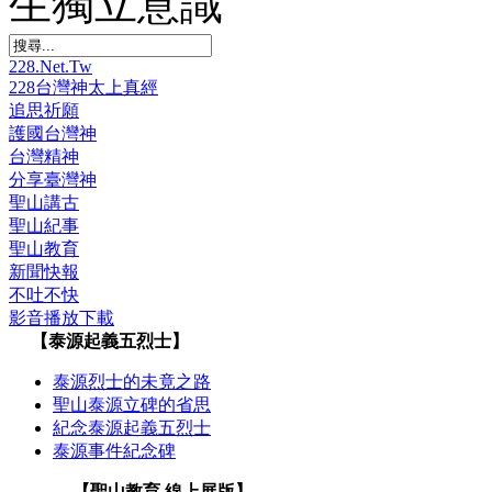
生獨立意識
228.Net.Tw
228台灣神太上真經
追思祈願
護國台灣神
台灣精神
分享臺灣神
聖山講古
聖山紀事
聖山教育
新聞快報
不吐不快
影音播放下載
【泰源起義五烈士】
泰源烈士的未竟之路
聖山泰源立碑的省思
紀念泰源起義五烈士
泰源事件紀念碑
【聖山教育 線上展版】