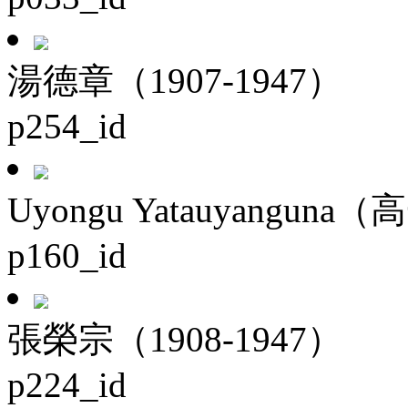
湯德章（1907-1947）
p254_id
Uyongu Yatauyanguna（
p160_id
張榮宗（1908-1947）
p224_id