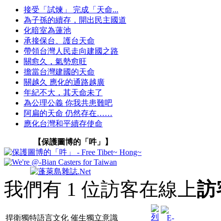
接受「試煉」 完成「天命...
為子孫的續存，開出民主國道
化暗室為蓮池
承接保台、護台天命
帶領台灣人民走向建國之路
關愈久，氣勢愈旺
擔當台灣建國的天命
關越久 應化的通路越廣
年紀不大，其天命未了
為公理公義 你我共患難吧
阿扁的天命 仍然存在……
應化台灣和平續存使命
【保護圖博的「吽」】
我們有 1 位訪客在線上
訪
捍衛獨特語言文化 催生獨立意識