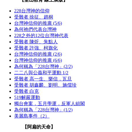
228台灣神的信仰
受難者 徐征、趙桐
台灣神信仰的推廣 (5/6)
為何祂們代表台灣神
228之外的12位台灣神代表
受難者 陳炘、朱點人
受難者 許強、柯旗化
台灣神信仰的推廣 (2/6)
台灣神信仰的推廣 (6/6)
為何稱為「228台灣神」(2/2)
二二八與公義和平運動 1/2
受難者 高一生、樂信．瓦旦
受難者 胡鑫麟、劉明、施儒珍
受難者 白克
519解嚴運動
獨台會案．五月學運．反軍人組閣
為何稱為「228台灣神」(1/2)
美麗島事件（2）
【阿扁的天命】