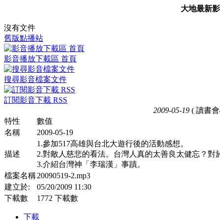
大地最新影
沒有文件
舊版點播站
影音播放下載區 首頁
搜尋影音檔案文件
訂閱影音下載 RSS
2009-05-19
( 讀書會
特性
數值
名稱
2009-05-19
1.參加517高雄與台北大遊行後的活動感想。
描述
2.對敵人慈悲的看法。台灣人真的太善良太健忘？
3.介紹台灣神「李瑞漢」事蹟。
檔案名稱
20090519-2.mp3
建立於:
05/20/2009 11:30
下載數
1772 下載數
下載