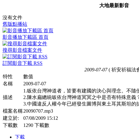
大地最新影音
沒有文件
舊版點播站
影音播放下載區 首頁
搜尋影音檔案文件
訂閱影音下載 RSS
2009-07-07
( 祈安祈福法會
特性
數值
名稱
2009-07-07
1.皈依台灣神道者，皆要有建國的決心與理念。不隨
描述
2.陳水扁總統皈依台灣神道冥冥之中是否有特殊意義
3.中國違反人權今年已經發生圖博與東土耳其斯坦的
檔案名稱
20090707.mp3
建立於:
07/08/2009 15:12
下載數
1290 下載數
下載