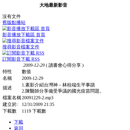
大地最新影音
沒有文件
舊版點播站
影音播放下載區 首頁
搜尋影音檔案文件
訂閱影音下載 RSS
2009-12-29
( 讀書會心得分享 )
特性
數值
名稱
2009-12-29
1.素影介紹台灣神－林桂端生平事蹟
描述
2.陳醫師分享備受爭議的國光疫苗問題。
檔案名稱
20091229-2.mp3
建立於:
12/31/2009 21:35
下載數
1119 下載數
下載
返回