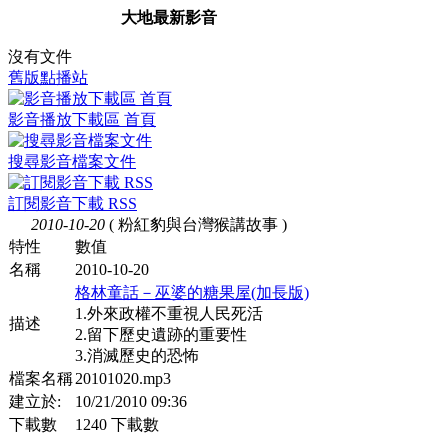
大地最新影音
沒有文件
舊版點播站
影音播放下載區 首頁
搜尋影音檔案文件
訂閱影音下載 RSS
2010-10-20
( 粉紅豹與台灣猴講故事 )
特性
數值
名稱
2010-10-20
格林童話－巫婆的糖果屋(加長版)
1.外來政權不重視人民死活
描述
2.留下歷史遺跡的重要性
3.消滅歷史的恐怖
檔案名稱
20101020.mp3
建立於:
10/21/2010 09:36
下載數
1240 下載數