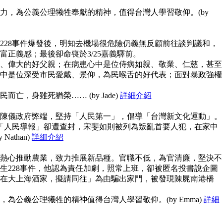
力，為公義公理犧牲奉獻的精神，值得台灣人學習敬仰。(by
228事件爆發後，明知去機場很危險仍義無反顧前往談判議和，
富正義感；最後卻命喪於3/25嘉義驛前。
、偉大的好父親；在病患心中是位侍病如親、敬業、仁慈，甚至
中是位深受市民愛戴、景仰，為民喉舌的好代表；面對暴政強權
亡，身雖死猶榮…… (by Jade)
詳細介紹
陳儀政府弊端，堅持「人民第一」，倡導「台灣新文化運動」。
但「人民導報」卻遭查封，宋斐如則被列為叛亂首要人犯，在家中
athan)
詳細介紹
熱心推動農業，致力推展新品種。官職不低，為官清廉，堅決不
生228事件，他認為責任加劇，照常上班，卻被匿名投書說企圖
在大上海酒家，擬請同往」為由騙出家門，被發現陳屍南港橋
為公義公理犧牲的精神值得台灣人學習敬仰。(by Emma)
詳細