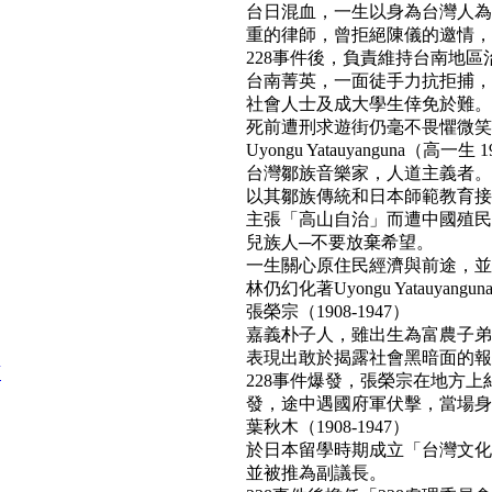
台日混血，一生以身為台灣人為
重的律師，曾拒絕陳儀的邀情，
228事件後，負責維持台南地區
台南菁英，一面徒手力抗拒捕，
社會人士及成大學生倖免於難。
死前遭刑求遊街仍毫不畏懼微笑面對民
Uyongu Yatauyanguna（高一生 1
台灣鄒族音樂家，人道主義者。
以其鄒族傳統和日本師範教育接
主張「高山自治」而遭中國殖民
兒族人─不要放棄希望。
一生關心原住民經濟與前途，並
林仍幻化著Uyongu Yatauyan
張榮宗（1908-1947）
嘉義朴子人，雖出生為富農子弟
表現出敢於揭露社會黑暗面的報
頭
228事件爆發，張榮宗在地方
發，途中遇國府軍伏擊，當場身亡。(b
葉秋木（1908-1947）
於日本留學時期成立「台灣文化
並被推為副議長。