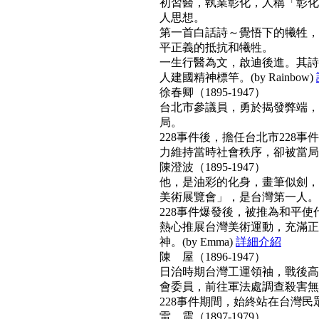
初習醫，執業彰化，人稱「彰化
人思想。
第一首白話詩～覺悟下的犧牲，
平正義的抵抗和犧牲。
一生行醫為文，啟迪後進。其詩
人建國精神標竿。(by Rainbow)
徐春卿（1895-1947）
台北市參議員，勇於揭發弊端，
局。
228事件後，擔任台北市228
力維持當時社會秩序，卻被當局列為
陳澄波（1895-1947）
他，是油彩的化身，畫筆似劍，
美術展覽會」，是台灣第一人。
228事件爆發後，被推為和平
熱心推展台灣美術運動，充滿正
神。(by Emma)
詳細介紹
陳 屋（1896-1947）
日治時期台灣工運領袖，戰後高票
會委員，前往軍法處調查殺害無
228事件期間，始終站在台灣民眾
雷 震（1897-1979）