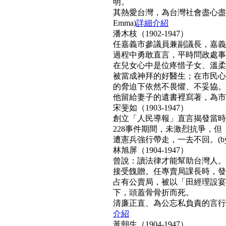
明。
其熱愛台灣，為台灣社會盡心盡
Emma)
詳細介紹
潘木枝（1902-1947）
任嘉義市參議員兼副議長，嘉義
過程中勇敢直言，平時問政處事
在兒女心中是位疼惜子女、溫柔
被當成神拜的好醫生；在市民心
的脅迫下依然不畏懼、不妥協。
他留給妻子的遺書裡寫著，為市民而
宋斐如（1903-1947）
創立「人民導報」直言揭發當時
228事件期間，未激烈抗爭，
遭憲兵強行帶走，一去不回。(by N
林旭屏（1904-1947）
曾說：讀法律才能幫助台灣人。
接受餽贈。任專賣局課長時，發
占有公賣局，被以「田經理設宴
下，頭蓋骨骨折而死。
清廉正直、為公忘私負責的言行，
介紹
黃朝生（1904-1947）