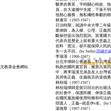
醫界的菁英，平時關心時政、熱心
員，在大逮捕中失蹤，下落不明
他熱心服務，無私犧牲奉獻的精神
林連宗（1905-1947）
日治時期，就讀中央大學二年級
業律師，為人權、公理、正義而
斷操控提出強烈質詢。當選國大
代表亦是歷史上留有重大意義之
豈料「憲法」卻不能保障人民的
失一去不回。(by Stella)
詳細介
李瑞漢（1906-1947）
淨 山 活 動 ‧ 
台北市律師公會會長，對台灣省
信仰建國２２８‧追
執政的國民黨官員，被憲兵第四
中，將李瑞漢兄弟及友人台灣省
其捍衛正義、仗義執言的道德勇氣，
林桂端（1907-1947）
林桂端律師是留日回台的台籍法
的社會中，保護民權、伸張正義
在國民黨政權使用特務和司法的
辯護人，正義─就是伊e名。(by Su
湯德章（1907-1947）