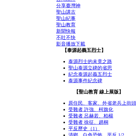
分享臺灣神
聖山講古
聖山紀事
聖山教育
新聞快報
不吐不快
影音播放下載
【泰源起義五烈士】
泰源烈士的未竟之路
聖山泰源立碑的省思
紀念泰源起義五烈士
泰源事件紀念碑
【聖山教育 線上展版】
原住民、客家、外省老兵上街
受難者 許強、柯旗化
受難者 呂赫若、柏楊
受難者 徐征、趙桐
平反歷史（1）
清鄉．白色恐怖．平反 1/2