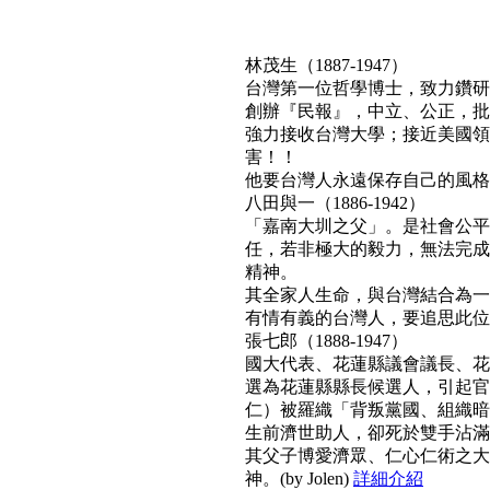
林茂生（1887-1947）
台灣第一位哲學博士，致力鑽研
創辦『民報』，中立、公正，批
強力接收台灣大學；接近美國領
害！！
他要台灣人永遠保存自己的風格與文
八田與一（1886-1942）
「嘉南大圳之父」。是社會公平
任，若非極大的毅力，無法完成
精神。
其全家人生命，與台灣結合為一
有情有義的台灣人，要追思此位真正利
張七郎（1888-1947）
國大代表、花蓮縣議會議長、花
選為花蓮縣縣長候選人，引起官
仁）被羅織「背叛黨國、組織暗
生前濟世助人，卻死於雙手沾滿
其父子博愛濟眾、仁心仁術之大
神。(by Jolen)
詳細介紹