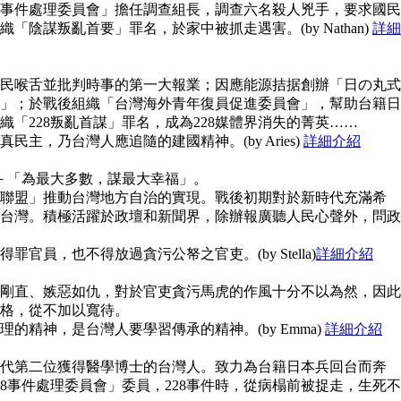
28事件處理委員會」擔任調查組長，調查六名殺人兇手，要求國民
陰謀叛亂首要」罪名，於家中被抓走遇害。(by Nathan)
詳細
民喉舌並批判時事的第一大報業；因應能源拮据創辦「日の丸式
」；於戰後組織「台灣海外青年復員促進委員會」，幫助台籍日
「228叛亂首謀」罪名，成為228媒體界消失的菁英……
主，乃台灣人應追隨的建國精神。(by Aries)
詳細介紹
念－「為最大多數，謀最大幸福」。
聯盟」推動台灣地方自治的實現。戰後初期對於新時代充滿希
台灣。積極活躍於政壇和新聞界，除辦報廣聽人民心聲外，問政
官員，也不得放過貪污公帑之官吏。(by Stella)
詳細介紹
剛直、嫉惡如仇，對於官吏貪污馬虎的作風十分不以為然，因此
格，從不加以寬待。
的精神，是台灣人要學習傳承的精神。(by Emma)
詳細介紹
代第二位獲得醫學博士的台灣人。致力為台籍日本兵回台而奔
8事件處理委員會」委員，228事件時，從病榻前被捉走，生死不