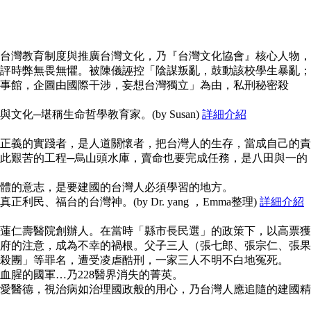
台灣教育制度與推廣台灣文化，乃『台灣文化協會』核心人物，
評時弊無畏無懼。被陳儀誣控「陰謀叛亂，鼓動該校學生暴亂；
事館，企圖由國際干涉，妄想台灣獨立」為由，私刑秘密殺
化─堪稱生命哲學教育家。(by Susan)
詳細介紹
正義的實踐者，是人道關懷者，把台灣人的生存，當成自己的責
此艱苦的工程─烏山頭水庫，賣命也要完成任務，是八田與一的
體的意志，是要建國的台灣人必須學習的地方。
民、福台的台灣神。(by Dr. yang ，Emma整理)
詳細介紹
蓮仁壽醫院創辦人。在當時「縣市長民選」的政策下，以高票獲
府的注意，成為不幸的禍根。父子三人（張七郎、張宗仁、張果
殺團」等罪名，遭受凌虐酷刑，一家三人不明不白地冤死。
血腥的國軍…乃228醫界消失的菁英。
愛醫德，視治病如治理國政般的用心，乃台灣人應追隨的建國精