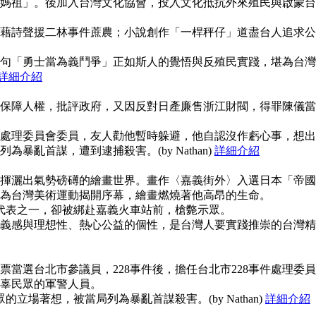
媽祖」。後加入台灣文化協會，投入文化抵抗外來殖民與啟蒙台
藉詩聲援二林事件蔗農；小說創作「一桿秤仔」道盡台人追求公
句「勇士當為義鬥爭」正如斯人的覺悟與反殖民實踐，堪為台灣
詳細介紹
保障人權，批評政府，又因反對日產廉售浙江財閥，得罪陳儀當
事件處理委員會委員，友人勸他暫時躲避，他自認沒作虧心事，想出
暴亂首謀，遭到逮捕殺害。(by Nathan)
詳細介紹
揮灑出氣勢磅礡的繪畫世界。畫作〈嘉義街外〉入選日本「帝國
為台灣美術運動揭開序幕，繪畫燃燒著他高昂的生命。
使代表之一，卻被綁赴嘉義火車站前，槍斃示眾。
義感與理想性、熱心公益的個性，是台灣人要實踐推崇的台灣精
當選台北市參議員，228事件後，擔任台北市228事件處理委員
辜民眾的軍警人員。
的立場著想，被當局列為暴亂首謀殺害。(by Nathan)
詳細介紹