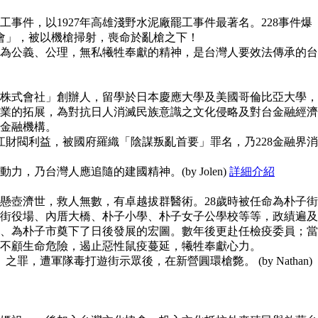
事件，以1927年高雄淺野水泥廠罷工事件最著名。228事件爆
員會」，被以機槍掃射，喪命於亂槍之下！
為公義、公理，無私犧牲奉獻的精神，是台灣人要效法傳承的台
株式會社」創辦人，留學於日本慶應大學及美國哥倫比亞大學，
業的拓展，為對抗日人消滅民族意識之文化侵略及對台金融經濟
金融機構。
江財閥利益，被國府羅織「陰謀叛亂首要」罪名，乃228金融界消
，乃台灣人應追隨的建國精神。(by Jolen)
詳細介紹
懸壺濟世，救人無數，有卓越拔群醫術。28歲時被任命為朴子街
街役場、內厝大橋、朴子小學、朴子女子公學校等等，政績遍及
、為朴子市奠下了日後發展的宏圖。數年後更赴任檢疫委員；當
不顧生命危險，遏止惡性鼠疫蔓延，犧牲奉獻心力。
之罪，遭軍隊毒打遊街示眾後，在新營圓環槍斃。 (by Nathan)