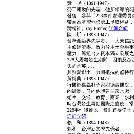
黃 賜（1891-1947）
勞工運動的先驅，他所領導的罷工
發後，參與「228事件處理委
帶頭為基層弱勢勞工爭取權益，
灣精神。(by Emma)
詳細介紹
陳 炘（1893-1947）
台灣金融界先驅者、「大東信託
主修經濟學。致力於本土金融事
壓力，籌組台人資本獨立發展之
228大屠殺發生期間，因損及浙
失的菁英……
其熱愛鄉土、力圖抵抗的堅持行動力
黃媽典（1893-1947）
行醫於嘉義朴子家鄉德壽醫院，
的街長，任內他興建自來水廠、
衛生、交通、教育、商業、水利
時台灣發生轟動國際之瘟疫，常
228事件後卻以「暴亂首要份子」
詳細介紹
賴 和（1894-1943）
賴和，台灣新文學先覺者。