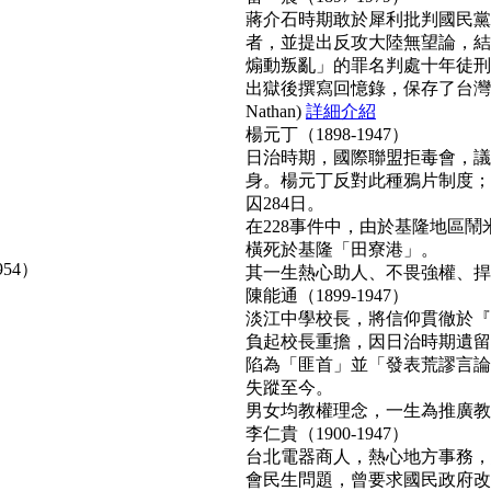
蔣介石時期敢於犀利批判國民黨
者，並提出反攻大陸無望論，結
煽動叛亂」的罪名判處十年徒刑
出獄後撰寫回憶錄，保存了台灣
Nathan)
詳細介紹
楊元丁（1898-1947）
日治時期，國際聯盟拒毒會，議
身。楊元丁反對此種鴉片制度；
囚284日。
在228事件中，由於基隆地區
橫死於基隆「田寮港」。
954）
其一生熱心助人、不畏強權、捍衛正
陳能通（1899-1947）
淡江中學校長，將信仰貫徹於『
負起校長重擔，因日治時期遺留
陷為「匪首」並「發表荒謬言論
失蹤至今。
男女均教權理念，一生為推廣教育無
李仁貴（1900-1947）
台北電器商人，熱心地方事務，
會民生問題，曾要求國民政府改