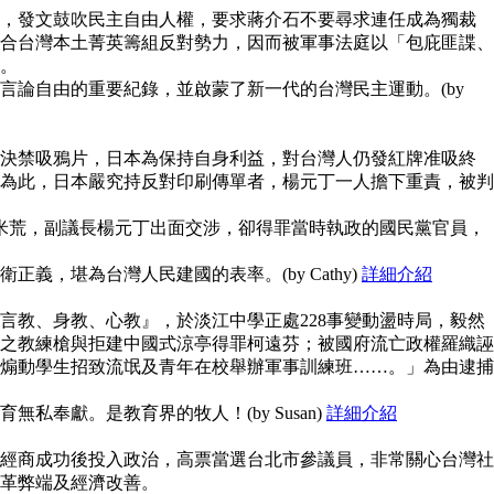
，發文鼓吹民主自由人權，要求蔣介石不要尋求連任成為獨裁
合台灣本土菁英籌組反對勢力，因而被軍事法庭以「包庇匪諜、
。
言論自由的重要紀錄，並啟蒙了新一代的台灣民主運動。(by
決禁吸鴉片，日本為保持自身利益，對台灣人仍發紅牌准吸終
為此，日本嚴究持反對印刷傳單者，楊元丁一人擔下重責，被判
鬧米荒，副議長楊元丁出面交涉，卻得罪當時執政的國民黨官員，
義，堪為台灣人民建國的表率。(by Cathy)
詳細介紹
言教、身教、心教』，於淡江中學正處228事變動盪時局，毅然
之教練槍與拒建中國式涼亭得罪柯遠芬；被國府流亡政權羅織誣
煽動學生招致流氓及青年在校舉辦軍事訓練班……。」為由逮捕
私奉獻。是教育界的牧人！(by Susan)
詳細介紹
經商成功後投入政治，高票當選台北市參議員，非常關心台灣社
革弊端及經濟改善。