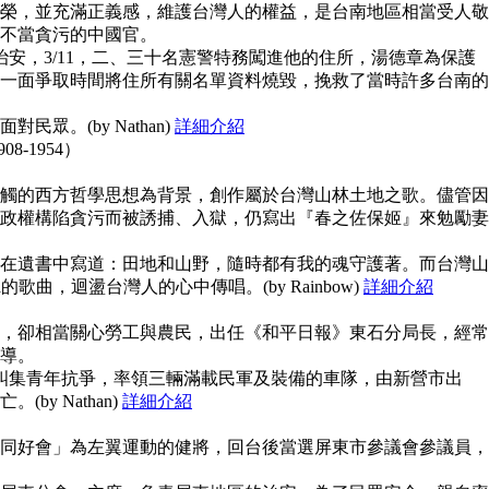
榮，並充滿正義感，維護台灣人的權益，是台南地區相當受人敬
不當貪污的中國官。
治安，3/11，二、三十名憲警特務闖進他的住所，湯德章為保護
一面爭取時間將住所有關名單資料燒毀，挽救了當時許多台南的
眾。(by Nathan)
詳細介紹
908-1954）
觸的西方哲學思想為背景，創作屬於台灣山林土地之歌。儘管因
政權構陷貪污而被誘捕、入獄，仍寫出『春之佐保姬』來勉勵妻
在遺書中寫道：田地和山野，隨時都有我的魂守護著。而台灣山
guna的歌曲，迴盪台灣人的心中傳唱。(by Rainbow)
詳細介紹
，卻相當關心勞工與農民，出任《和平日報》東石分局長，經常
導。
上糾集青年抗爭，率領三輛滿載民軍及裝備的車隊，由新營市出
y Nathan)
詳細介紹
同好會」為左翼運動的健將，回台後當選屏東市參議會參議員，