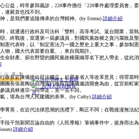
公益，時常參與義診，228事件擔任「228事件處理委員會」委
，連屍首也找不到。
，是我們要追隨傳承的台灣精神。(by Emma)
詳細介紹
時，就通過行政科及司法科「雙料」高等考試。返台開業，當執
辯。終戰後，當選第一屆參議員，對國民黨政權之貪污腐敗及壟
制憲代表時，以「制定憲法乃一國之歷史上重大之事，參加制憲
人物，國大代表當要自重。」來自我期許。
生命財產。卻在野蠻的國民黨政權羅織罪名下把人帶走，從此消
紹
聖 山 運 動
行政長官陳儀提出司法獨立、起用本省人等改革意見；得罪當時
思感恩臺灣神
團團長張慕陶以台灣省行政長官陳儀邀請開會為由，從宮前町家
參議員林連宗一同帶走，竟一去不回。
堪為台灣人民建國的表率。(by Cathy)
詳細介紹
學菁英，在近代法律思潮的洗禮下，剛正不阿；在戰後漫無法紀
。
手段干預新聞言論自由的《人民導報》筆禍事件中，挺身而出為
san)
詳細介紹