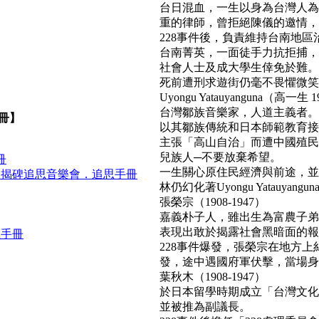
台日混血，一生以身為台灣人為
重的律師，曾拒絕陳儀的邀情，
228事件後，負責維持台南地區
台南菁英，一面徒手力抗拒捕，
社會人士及成大學生倖免於難。
死前遭刑求遊街仍毫不畏懼微笑面對民
Uyongu Yatauyanguna（高一生 1
台灣鄒族音樂家，人道主義者。
冊】
以其鄒族傳統和日本師範教育接
主張「高山自治」而遭中國殖民
兒族人─不要放棄希望。
冊
一生關心原住民經濟與前途，並
．揭碑追思音樂會．追思手冊
林仍幻化著Uyongu Yatauyan
張榮宗（1908-1947）
嘉義朴子人，雖出生為富農子弟
表現出敢於揭露社會黑暗面的報
思手冊
228事件爆發，張榮宗在地方
發，途中遇國府軍伏擊，當場身亡。(b
葉秋木（1908-1947）
於日本留學時期成立「台灣文化
並被推為副議長。