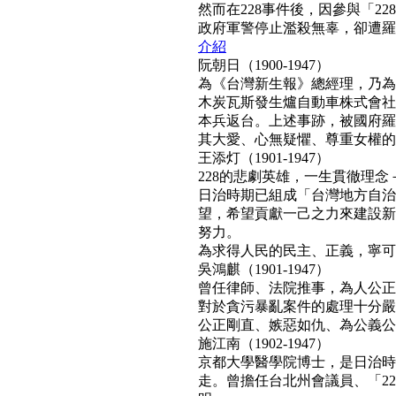
然而在228事件後，因參與「2
政府軍警停止濫殺無辜，卻遭羅織「
介紹
阮朝日（1900-1947）
為《台灣新生報》總經理，乃為
木炭瓦斯發生爐自動車株式會社
本兵返台。上述事跡，被國府羅織
其大愛、心無疑懼、尊重女權的真民
王添灯（1901-1947）
228的悲劇英雄，一生貫徹理
日治時期已組成「台灣地方自治
望，希望貢獻一己之力來建設新
努力。
為求得人民的民主、正義，寧可得罪
吳鴻麒（1901-1947）
曾任律師、法院推事，為人公正
對於貪污暴亂案件的處理十分嚴
公正剛直、嫉惡如仇、為公義公理
施江南（1902-1947）
京都大學醫學院博士，是日治時
走。曾擔任台北州會議員、「22