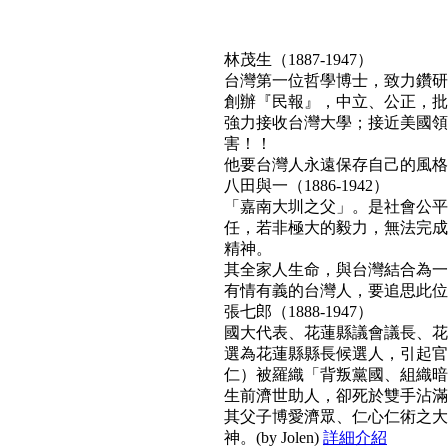
林茂生（1887-1947）
台灣第一位哲學博士，致力鑽研
創辦『民報』，中立、公正，批
強力接收台灣大學；接近美國領
害！！
他要台灣人永遠保存自己的風格與文
八田與一（1886-1942）
「嘉南大圳之父」。是社會公平
任，若非極大的毅力，無法完成
精神。
其全家人生命，與台灣結合為一
有情有義的台灣人，要追思此位真正利
張七郎（1888-1947）
國大代表、花蓮縣議會議長、花
選為花蓮縣縣長候選人，引起官
仁）被羅織「背叛黨國、組織暗
生前濟世助人，卻死於雙手沾滿
其父子博愛濟眾、仁心仁術之大
神。(by Jolen)
詳細介紹