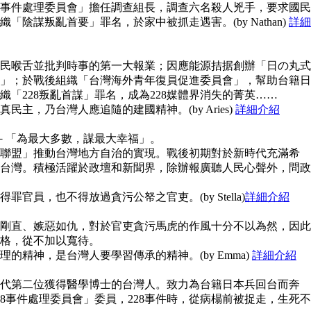
28事件處理委員會」擔任調查組長，調查六名殺人兇手，要求國民
陰謀叛亂首要」罪名，於家中被抓走遇害。(by Nathan)
詳細
民喉舌並批判時事的第一大報業；因應能源拮据創辦「日の丸式
」；於戰後組織「台灣海外青年復員促進委員會」，幫助台籍日
「228叛亂首謀」罪名，成為228媒體界消失的菁英……
主，乃台灣人應追隨的建國精神。(by Aries)
詳細介紹
念－「為最大多數，謀最大幸福」。
聯盟」推動台灣地方自治的實現。戰後初期對於新時代充滿希
台灣。積極活躍於政壇和新聞界，除辦報廣聽人民心聲外，問政
官員，也不得放過貪污公帑之官吏。(by Stella)
詳細介紹
剛直、嫉惡如仇，對於官吏貪污馬虎的作風十分不以為然，因此
格，從不加以寬待。
的精神，是台灣人要學習傳承的精神。(by Emma)
詳細介紹
代第二位獲得醫學博士的台灣人。致力為台籍日本兵回台而奔
8事件處理委員會」委員，228事件時，從病榻前被捉走，生死不