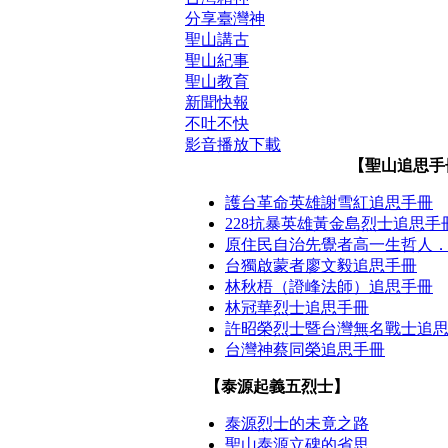
分享臺灣神
聖山講古
聖山紀事
聖山教育
新聞快報
不吐不快
影音播放下載
【聖山追思手
護台革命英雄謝雪紅追思手冊
228抗暴英雄黃金島烈士追思手
原住民自治先覺者高一生哲人
台獨啟蒙者廖文毅追思手冊
林秋梧（證峰法師）追思手冊
林冠華烈士追思手冊
許昭榮烈士暨台灣無名戰士追
台灣神蔡同榮追思手冊
【泰源起義五烈士】
泰源烈士的未竟之路
聖山泰源立碑的省思