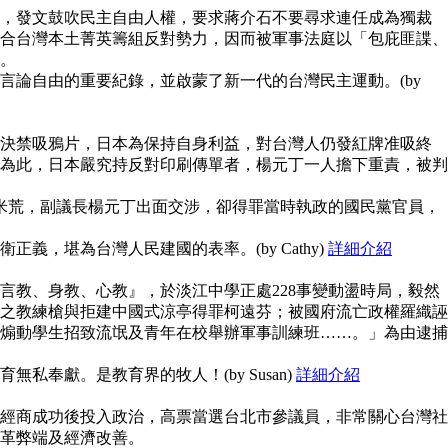
，發文鼓吹民主自由人權，要求蔣介石不要尋求連任成為獨裁
合台灣本土菁英籌組反對勢力，因而被軍事法庭以「包庇匪諜、
。
言論自由的重要紀錄，並啟蒙了新一代的台灣民主運動。(by
決禁吸鴉片，日本為保持自身利益，對台灣人仍發紅牌准吸終
為此，日本嚴究持反對印刷傳單者，楊元丁一人擔下重責，被判
鬧米荒，副議長楊元丁出面交涉，卻得罪當時執政的國民黨官員，
義，堪為台灣人民建國的表率。(by Cathy)
詳細介紹
言教、身教、心教』，於淡江中學正處228事變動盪時局，毅然
之教練槍與拒建中國式涼亭得罪柯遠芬；被國府流亡政權羅織誣
煽動學生招致流氓及青年在校舉辦軍事訓練班……。」為由逮捕
私奉獻。是教育界的牧人！(by Susan)
詳細介紹
經商成功後投入政治，高票當選台北市參議員，非常關心台灣社
革弊端及經濟改善。