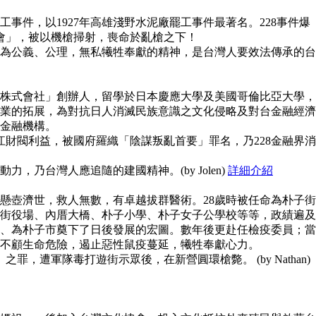
事件，以1927年高雄淺野水泥廠罷工事件最著名。228事件爆
員會」，被以機槍掃射，喪命於亂槍之下！
為公義、公理，無私犧牲奉獻的精神，是台灣人要效法傳承的台
株式會社」創辦人，留學於日本慶應大學及美國哥倫比亞大學，
業的拓展，為對抗日人消滅民族意識之文化侵略及對台金融經濟
金融機構。
江財閥利益，被國府羅織「陰謀叛亂首要」罪名，乃228金融界消
，乃台灣人應追隨的建國精神。(by Jolen)
詳細介紹
懸壺濟世，救人無數，有卓越拔群醫術。28歲時被任命為朴子街
街役場、內厝大橋、朴子小學、朴子女子公學校等等，政績遍及
、為朴子市奠下了日後發展的宏圖。數年後更赴任檢疫委員；當
不顧生命危險，遏止惡性鼠疫蔓延，犧牲奉獻心力。
之罪，遭軍隊毒打遊街示眾後，在新營圓環槍斃。 (by Nathan)