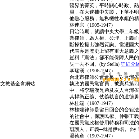
醫界的菁英，平時關心時政、熱心
員，在大逮捕中失蹤，下落不明
他熱心服務，無私犧牲奉獻的精神
林連宗（1905-1947）
日治時期，就讀中央大學二年級
業律師，為人權、公理、正義而
斷操控提出強烈質詢。當選國大
代表亦是歷史上留有重大意義之
豈料「憲法」卻不能保障人民的
失一去不回。(by Stella)
詳細介
李瑞漢（1906-1947）
淨 山 活 動 ‧ 
台北市律師公會會長，對台灣省
信仰建國２２８‧追
執政的國民黨官員，被憲兵第四
中，將李瑞漢兄弟及友人台灣省
其捍衛正義、仗義執言的道德勇氣，
林桂端（1907-1947）
林桂端律師是留日回台的台籍法
的社會中，保護民權、伸張正義
在國民黨政權使用特務和司法的
辯護人，正義─就是伊e名。(by Su
湯德章（1907-1947）