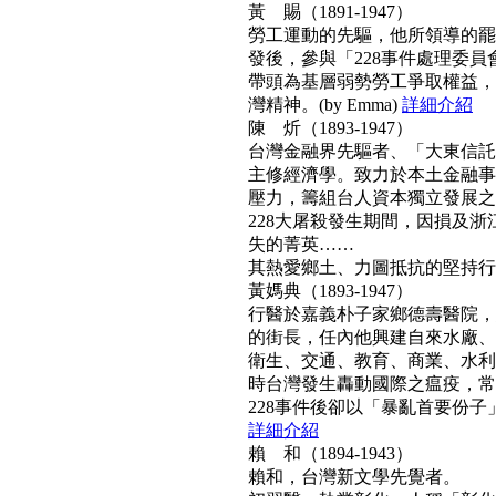
黃 賜（1891-1947）
勞工運動的先驅，他所領導的罷工
發後，參與「228事件處理委
帶頭為基層弱勢勞工爭取權益，
灣精神。(by Emma)
詳細介紹
陳 炘（1893-1947）
台灣金融界先驅者、「大東信託
主修經濟學。致力於本土金融事
壓力，籌組台人資本獨立發展之
228大屠殺發生期間，因損及浙
失的菁英……
其熱愛鄉土、力圖抵抗的堅持行動力
黃媽典（1893-1947）
行醫於嘉義朴子家鄉德壽醫院，
的街長，任內他興建自來水廠、
衛生、交通、教育、商業、水利
時台灣發生轟動國際之瘟疫，常
228事件後卻以「暴亂首要份子」
詳細介紹
賴 和（1894-1943）
賴和，台灣新文學先覺者。