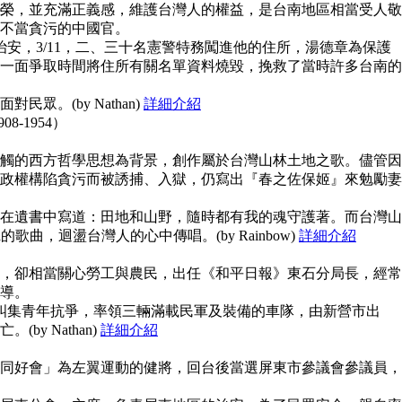
榮，並充滿正義感，維護台灣人的權益，是台南地區相當受人敬
不當貪污的中國官。
治安，3/11，二、三十名憲警特務闖進他的住所，湯德章為保護
一面爭取時間將住所有關名單資料燒毀，挽救了當時許多台南的
眾。(by Nathan)
詳細介紹
908-1954）
觸的西方哲學思想為背景，創作屬於台灣山林土地之歌。儘管因
政權構陷貪污而被誘捕、入獄，仍寫出『春之佐保姬』來勉勵妻
在遺書中寫道：田地和山野，隨時都有我的魂守護著。而台灣山
guna的歌曲，迴盪台灣人的心中傳唱。(by Rainbow)
詳細介紹
，卻相當關心勞工與農民，出任《和平日報》東石分局長，經常
導。
上糾集青年抗爭，率領三輛滿載民軍及裝備的車隊，由新營市出
y Nathan)
詳細介紹
同好會」為左翼運動的健將，回台後當選屏東市參議會參議員，