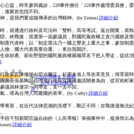
公益，時常參與義診，228事件擔任「228事件處理委員會」委
，連屍首也找不到。
，是我們要追隨傳承的台灣精神。(by Emma)
詳細介紹
時，就通過行政科及司法科「雙料」高等考試。返台開業，當執
辯。終戰後，當選第一屆參議員，對國民黨政權之貪污腐敗及壟
制憲代表時，以「制定憲法乃一國之歷史上重大之事，參加制憲
人物，國大代表當要自重。」來自我期許。
生命財產。卻在野蠻的國民黨政權羅織罪名下把人帶走，從此消
紹
聖 山 運 動
行政長官陳儀提出司法獨立、起用本省人等改革意見；得罪當時
思感恩臺灣神
團團長張慕陶以台灣省行政長官陳儀邀請開會為由，從宮前町家
參議員林連宗一同帶走，竟一去不回。
堪為台灣人民建國的表率。(by Cathy)
詳細介紹
學菁英，在近代法律思潮的洗禮下，剛正不阿；在戰後漫無法紀
。
手段干預新聞言論自由的《人民導報》筆禍事件中，挺身而出為
san)
詳細介紹