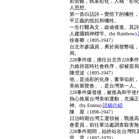
初習醫，執業彰化，人稱「彰化
人思想。
第一首白話詩～覺悟下的犧牲，
平正義的抵抗和犧牲。
一生行醫為文，啟迪後進。其詩
人建國精神標竿。(by Rainbow)
徐春卿（1895-1947）
台北市參議員，勇於揭發弊端，
局。
228事件後，擔任台北市228
力維持當時社會秩序，卻被當局列為
陳澄波（1895-1947）
他，是油彩的化身，畫筆似劍，
美術展覽會」，是台灣第一人。
228事件爆發後，被推為和平
熱心推展台灣美術運動，充滿正
神。(by Emma)
詳細介紹
陳 屋（1896-1947）
日治時期台灣工運領袖，戰後高票
會委員，前往軍法處調查殺害無
228事件期間，始終站在台灣民眾
雷 震（1897-1979）