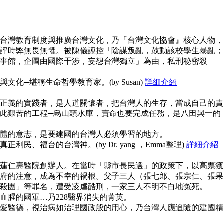
台灣教育制度與推廣台灣文化，乃『台灣文化協會』核心人物，
評時弊無畏無懼。被陳儀誣控「陰謀叛亂，鼓動該校學生暴亂；
事館，企圖由國際干涉，妄想台灣獨立」為由，私刑秘密殺
化─堪稱生命哲學教育家。(by Susan)
詳細介紹
正義的實踐者，是人道關懷者，把台灣人的生存，當成自己的責
此艱苦的工程─烏山頭水庫，賣命也要完成任務，是八田與一的
體的意志，是要建國的台灣人必須學習的地方。
民、福台的台灣神。(by Dr. yang ，Emma整理)
詳細介紹
蓮仁壽醫院創辦人。在當時「縣市長民選」的政策下，以高票獲
府的注意，成為不幸的禍根。父子三人（張七郎、張宗仁、張果
殺團」等罪名，遭受凌虐酷刑，一家三人不明不白地冤死。
血腥的國軍…乃228醫界消失的菁英。
愛醫德，視治病如治理國政般的用心，乃台灣人應追隨的建國精