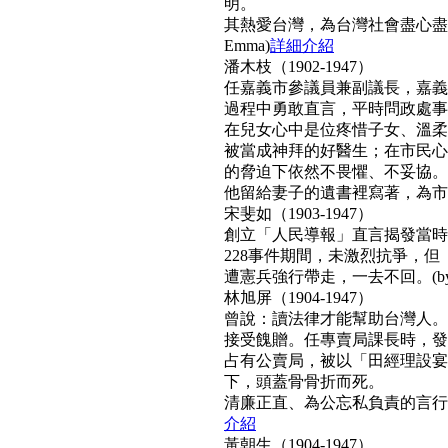
明。
其熱愛台灣，為台灣社會盡心盡
Emma)
詳細介紹
潘木枝（1902-1947）
任嘉義市參議員兼副議長，嘉義
過程中勇敢直言，平時問政處事
在兒女心中是位疼惜子女、溫柔
被當成神拜的好醫生；在市民心
的脅迫下依然不畏懼、不妥協。
他留給妻子的遺書裡寫著，為市民而
宋斐如（1903-1947）
創立「人民導報」直言揭發當時
228事件期間，未激烈抗爭，
遭憲兵強行帶走，一去不回。(by N
林旭屏（1904-1947）
曾說：讀法律才能幫助台灣人。
接受餽贈。任專賣局課長時，發
占有公賣局，被以「田經理設宴
下，頭蓋骨骨折而死。
清廉正直、為公忘私負責的言行，
介紹
黃朝生（1904-1947）