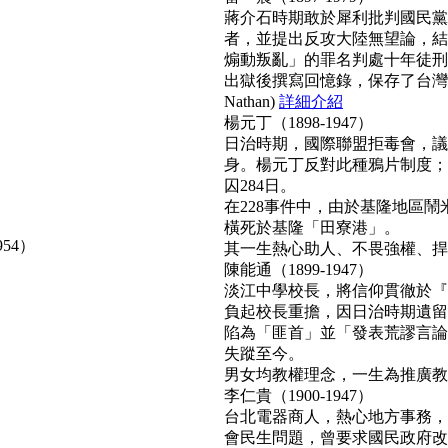
蔣介石時期敢於犀利批判國民黨
者，並提出反攻大陸無望論，結
煽動叛亂」的罪名判處十年徒刑
出獄後撰寫回憶錄，保存了台灣
Nathan)
詳細介紹
楊元丁（1898-1947）
日治時期，國際聯盟拒毒會，議
身。楊元丁反對此種鴉片制度；
囚284日。
在228事件中，由於基隆地區
橫死於基隆「田寮港」。
954）
其一生熱心助人、不畏強權、捍衛正
陳能通（1899-1947）
淡江中學校長，將信仰貫徹於『
負起校長重擔，因日治時期遺留
陷為「匪首」並「發表荒謬言論
失蹤至今。
男女均教權理念，一生為推廣教育無
李仁貴（1900-1947）
台北電器商人，熱心地方事務，
會民生問題，曾要求國民政府改