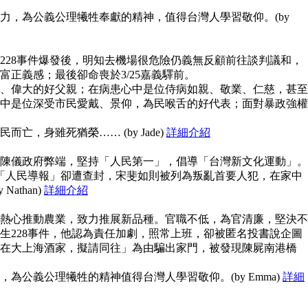
力，為公義公理犧牲奉獻的精神，值得台灣人學習敬仰。(by
228事件爆發後，明知去機場很危險仍義無反顧前往談判議和，
富正義感；最後卻命喪於3/25嘉義驛前。
、偉大的好父親；在病患心中是位侍病如親、敬業、仁慈，甚至
中是位深受市民愛戴、景仰，為民喉舌的好代表；面對暴政強權
亡，身雖死猶榮…… (by Jade)
詳細介紹
陳儀政府弊端，堅持「人民第一」，倡導「台灣新文化運動」。
但「人民導報」卻遭查封，宋斐如則被列為叛亂首要人犯，在家中
athan)
詳細介紹
熱心推動農業，致力推展新品種。官職不低，為官清廉，堅決不
生228事件，他認為責任加劇，照常上班，卻被匿名投書說企圖
在大上海酒家，擬請同往」為由騙出家門，被發現陳屍南港橋
為公義公理犧牲的精神值得台灣人學習敬仰。(by Emma)
詳細