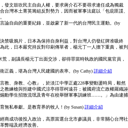
，發文鼓吹民主自由人權，要求蔣介石不要尋求連任成為獨裁
合台灣本土菁英籌組反對勢力，因而被軍事法庭以「包庇匪諜、
。
言論自由的重要紀錄，並啟蒙了新一代的台灣民主運動。(by
決禁吸鴉片，日本為保持自身利益，對台灣人仍發紅牌准吸終
為此，日本嚴究持反對印刷傳單者，楊元丁一人擔下重責，被判
鬧米荒，副議長楊元丁出面交涉，卻得罪當時執政的國民黨官員，
義，堪為台灣人民建國的表率。(by Cathy)
詳細介紹
言教、身教、心教』，於淡江中學正處228事變動盪時局，毅然
之教練槍與拒建中國式涼亭得罪柯遠芬；被國府流亡政權羅織誣
煽動學生招致流氓及青年在校舉辦軍事訓練班……。」為由逮捕
私奉獻。是教育界的牧人！(by Susan)
詳細介紹
經商成功後投入政治，高票當選台北市參議員，非常關心台灣社
革弊端及經濟改善。