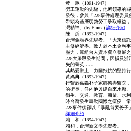
黃 賜（1891-1947）
勞工運動的先驅，他所領導的罷工
發後，參與「228事件處理委
帶頭為基層弱勢勞工爭取權益，
灣精神。(by Emma)
詳細介紹
陳 炘（1893-1947）
台灣金融界先驅者、「大東信託
主修經濟學。致力於本土金融事
壓力，籌組台人資本獨立發展之
228大屠殺發生期間，因損及浙
失的菁英……
其熱愛鄉土、力圖抵抗的堅持行動力
黃媽典（1893-1947）
行醫於嘉義朴子家鄉德壽醫院，
的街長，任內他興建自來水廠、
衛生、交通、教育、商業、水利
時台灣發生轟動國際之瘟疫，常
228事件後卻以「暴亂首要份子」
詳細介紹
賴 和（1894-1943）
賴和，台灣新文學先覺者。