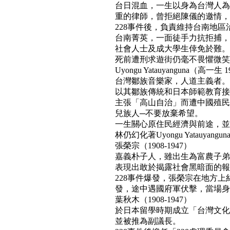
台日混血，一生以身為台灣人為
重的律師，曾拒絕陳儀的邀情，
228事件後，負責維持台南地區
台南菁英，一面徒手力抗拒捕，
社會人士及成大學生倖免於難。
死前遭刑求遊街仍毫不畏懼微笑面對民
Uyongu Yatauyanguna（高一生 1
台灣鄒族音樂家，人道主義者。
以其鄒族傳統和日本師範教育接
主張「高山自治」而遭中國殖民
兒族人─不要放棄希望。
一生關心原住民經濟與前途，並
林仍幻化著Uyongu Yatauyan
張榮宗（1908-1947）
嘉義朴子人，雖出生為富農子弟
表現出敢於揭露社會黑暗面的報
228事件爆發，張榮宗在地方
發，途中遇國府軍伏擊，當場身亡。(b
葉秋木（1908-1947）
於日本留學時期成立「台灣文化
並被推為副議長。