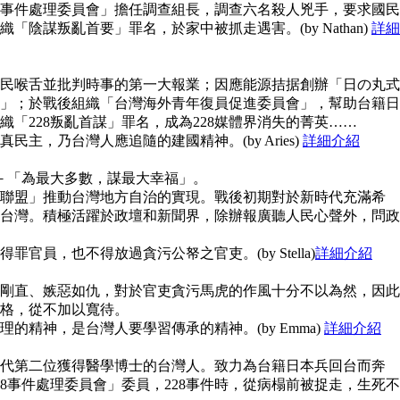
28事件處理委員會」擔任調查組長，調查六名殺人兇手，要求國民
陰謀叛亂首要」罪名，於家中被抓走遇害。(by Nathan)
詳細
民喉舌並批判時事的第一大報業；因應能源拮据創辦「日の丸式
」；於戰後組織「台灣海外青年復員促進委員會」，幫助台籍日
「228叛亂首謀」罪名，成為228媒體界消失的菁英……
主，乃台灣人應追隨的建國精神。(by Aries)
詳細介紹
念－「為最大多數，謀最大幸福」。
聯盟」推動台灣地方自治的實現。戰後初期對於新時代充滿希
台灣。積極活躍於政壇和新聞界，除辦報廣聽人民心聲外，問政
官員，也不得放過貪污公帑之官吏。(by Stella)
詳細介紹
剛直、嫉惡如仇，對於官吏貪污馬虎的作風十分不以為然，因此
格，從不加以寬待。
的精神，是台灣人要學習傳承的精神。(by Emma)
詳細介紹
代第二位獲得醫學博士的台灣人。致力為台籍日本兵回台而奔
8事件處理委員會」委員，228事件時，從病榻前被捉走，生死不