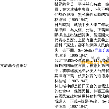
醫界的菁英，平時關心時政、熱心
員，在大逮捕中失蹤，下落不明
他熱心服務，無私犧牲奉獻的精神
林連宗（1905-1947）
日治時期，就讀中央大學二年級
業律師，為人權、公理、正義而
斷操控提出強烈質詢。當選國大
代表亦是歷史上留有重大意義之
豈料「憲法」卻不能保障人民的
失一去不回。(by Stella)
詳細介
李瑞漢（1906-1947）
淨 山 活 動 ‧ 
台北市律師公會會長，對台灣省
信仰建國２２８‧追
執政的國民黨官員，被憲兵第四
中，將李瑞漢兄弟及友人台灣省
其捍衛正義、仗義執言的道德勇氣，
林桂端（1907-1947）
林桂端律師是留日回台的台籍法
的社會中，保護民權、伸張正義
在國民黨政權使用特務和司法的
辯護人，正義─就是伊e名。(by Su
湯德章（1907-1947）