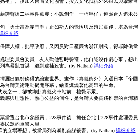
媽祖」。後加入台灣文化協會，投入文化抵抗外來殖民與啟蒙台
藉詩聲援二林事件蔗農；小說創作「一桿秤仔」道盡台人追求公
句「勇士當為義鬥爭」正如斯人的覺悟與反殖民實踐，堪為台灣
詳細介紹
保障人權，批評政府，又因反對日產廉售浙江財閥，得罪陳儀當
事件處理委員會委員，友人勸他暫時躲避，他自認沒作虧心事，想出
暴亂首謀，遭到逮捕殺害。(by Nathan)
詳細介紹
揮灑出氣勢磅礡的繪畫世界。畫作〈嘉義街外〉入選日本「帝國
為台灣美術運動揭開序幕，繪畫燃燒著他高昂的生命。
使代表之一，卻被綁赴嘉義火車站前，槍斃示眾。
義感與理想性、熱心公益的個性，是台灣人要實踐推崇的台灣精
當選台北市參議員，228事件後，擔任台北市228事件處理委員
辜民眾的軍警人員。
的立場著想，被當局列為暴亂首謀殺害。(by Nathan)
詳細介紹