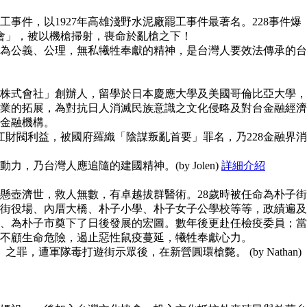
事件，以1927年高雄淺野水泥廠罷工事件最著名。228事件爆
員會」，被以機槍掃射，喪命於亂槍之下！
為公義、公理，無私犧牲奉獻的精神，是台灣人要效法傳承的台
株式會社」創辦人，留學於日本慶應大學及美國哥倫比亞大學，
業的拓展，為對抗日人消滅民族意識之文化侵略及對台金融經濟
金融機構。
江財閥利益，被國府羅織「陰謀叛亂首要」罪名，乃228金融界消
，乃台灣人應追隨的建國精神。(by Jolen)
詳細介紹
懸壺濟世，救人無數，有卓越拔群醫術。28歲時被任命為朴子街
街役場、內厝大橋、朴子小學、朴子女子公學校等等，政績遍及
、為朴子市奠下了日後發展的宏圖。數年後更赴任檢疫委員；當
不顧生命危險，遏止惡性鼠疫蔓延，犧牲奉獻心力。
之罪，遭軍隊毒打遊街示眾後，在新營圓環槍斃。 (by Nathan)