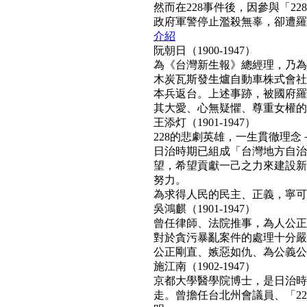
然而在228事件後，因參與「2
政府軍警停止濫殺無辜，卻遭羅織「
介紹
阮朝日（1900-1947）
為《台灣新生報》總經理，乃為
木炭瓦斯發生爐自動車株式會社
本兵返台。上述事跡，被國府羅織
其大愛、心無疑懼、尊重女權的真民
王添灯（1901-1947）
228的悲劇英雄，一生貫徹理
日治時期已組成「台灣地方自治
望，希望貢獻一己之力來建設新
努力。
為求得人民的民主、正義，寧可得罪
吳鴻麒（1901-1947）
曾任律師、法院推事，為人公正
對於貪污暴亂案件的處理十分嚴
公正剛直、嫉惡如仇、為公義公理
施江南（1902-1947）
京都大學醫學院博士，是日治時
走。曾擔任台北州會議員、「22