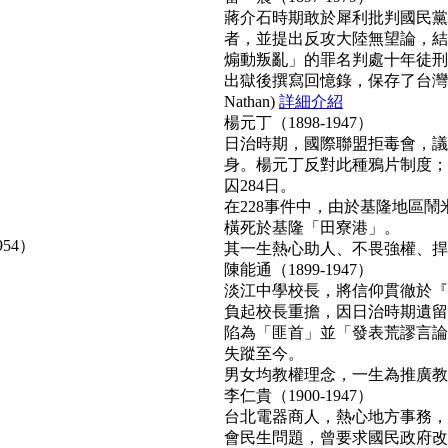
蔣介石時期敢於犀利批判國民黨
者，並提出反攻大陸無望論，結
煽動叛亂」的罪名判處十年徒刑
出獄後撰寫回憶錄，保存了台灣
Nathan)
詳細介紹
楊元丁（1898-1947）
日治時期，國際聯盟拒毒會，議
身。楊元丁反對此種鴉片制度；
囚284日。
在228事件中，由於基隆地區
橫死於基隆「田寮港」。
954）
其一生熱心助人、不畏強權、捍衛正
陳能通（1899-1947）
淡江中學校長，將信仰貫徹於『
負起校長重擔，因日治時期遺留
陷為「匪首」並「發表荒謬言論
失蹤至今。
男女均教權理念，一生為推廣教育無
李仁貴（1900-1947）
台北電器商人，熱心地方事務，
會民生問題，曾要求國民政府改