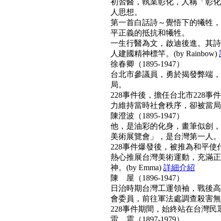
初習醫，執業彰化，人稱「彰化
人思想。
第一首白話詩～覺悟下的犧牲，
平正義的抵抗和犧牲。
一生行醫為文，啟迪後進。其詩
人建國精神標竿。(by Rainbow)
徐春卿（1895-1947）
台北市參議員，勇於揭發弊端，
局。
228事件後，擔任台北市228
力維持當時社會秩序，卻被當局列為
陳澄波（1895-1947）
他，是油彩的化身，畫筆似劍，
美術展覽會」，是台灣第一人。
228事件爆發後，被推為和平
熱心推展台灣美術運動，充滿正
神。(by Emma)
詳細介紹
陳 屋（1896-1947）
日治時期台灣工運領袖，戰後高票
會委員，前往軍法處調查殺害無
228事件期間，始終站在台灣民眾
雷 震（1897-1979）