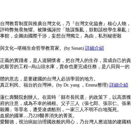
台灣教育制度與推廣台灣文化，乃『台灣文化協會』核心人物，
評時弊無畏無懼。被陳儀誣控「陰謀叛亂，鼓動該校學生暴亂；
事館，企圖由國際干涉，妄想台灣獨立」為由，私刑秘密殺
化─堪稱生命哲學教育家。(by Susan)
詳細介紹
正義的實踐者，是人道關懷者，把台灣人的生存，當成自己的責
此艱苦的工程─烏山頭水庫，賣命也要完成任務，是八田與一的
體的意志，是要建國的台灣人必須學習的地方。
民、福台的台灣神。(by Dr. yang ，Emma整理)
詳細介紹
蓮仁壽醫院創辦人。在當時「縣市長民選」的政策下，以高票獲
府的注意，成為不幸的禍根。父子三人（張七郎、張宗仁、張果
殺團」等罪名，遭受凌虐酷刑，一家三人不明不白地冤死。
血腥的國軍…乃228醫界消失的菁英。
愛醫德，視治病如治理國政般的用心，乃台灣人應追隨的建國精