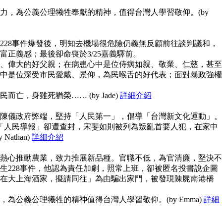
力，為公義公理犧牲奉獻的精神，值得台灣人學習敬仰。(by
228事件爆發後，明知去機場很危險仍義無反顧前往談判議和，
富正義感；最後卻命喪於3/25嘉義驛前。
、偉大的好父親；在病患心中是位侍病如親、敬業、仁慈，甚至
中是位深受市民愛戴、景仰，為民喉舌的好代表；面對暴政強權
亡，身雖死猶榮…… (by Jade)
詳細介紹
陳儀政府弊端，堅持「人民第一」，倡導「台灣新文化運動」。
但「人民導報」卻遭查封，宋斐如則被列為叛亂首要人犯，在家中
athan)
詳細介紹
熱心推動農業，致力推展新品種。官職不低，為官清廉，堅決不
生228事件，他認為責任加劇，照常上班，卻被匿名投書說企圖
在大上海酒家，擬請同往」為由騙出家門，被發現陳屍南港橋
為公義公理犧牲的精神值得台灣人學習敬仰。(by Emma)
詳細