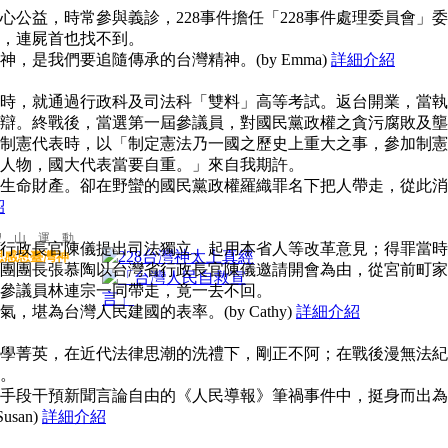
公益，時常參與義診，228事件擔任「228事件處理委員會」委
，連屍首也找不到。
，是我們要追隨傳承的台灣精神。(by Emma)
詳細介紹
時，就通過行政科及司法科「雙料」高等考試。返台開業，當執
辯。終戰後，當選第一屆參議員，對國民黨政權之貪污腐敗及壟
制憲代表時，以「制定憲法乃一國之歷史上重大之事，參加制憲
人物，國大代表當要自重。」來自我期許。
生命財產。卻在野蠻的國民黨政權羅織罪名下把人帶走，從此消
紹
聖 山 運 動
行政長官陳儀提出司法獨立、起用本省人等改革意見；得罪當時
思感恩臺灣神
團團長張慕陶以台灣省行政長官陳儀邀請開會為由，從宮前町家
參議員林連宗一同帶走，竟一去不回。
堪為台灣人民建國的表率。(by Cathy)
詳細介紹
學菁英，在近代法律思潮的洗禮下，剛正不阿；在戰後漫無法紀
。
手段干預新聞言論自由的《人民導報》筆禍事件中，挺身而出為
san)
詳細介紹