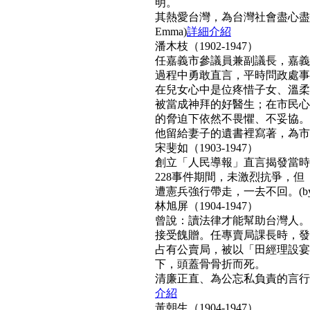
明。
其熱愛台灣，為台灣社會盡心盡
Emma)
詳細介紹
潘木枝（1902-1947）
任嘉義市參議員兼副議長，嘉義
過程中勇敢直言，平時問政處事
在兒女心中是位疼惜子女、溫柔
被當成神拜的好醫生；在市民心
的脅迫下依然不畏懼、不妥協。
他留給妻子的遺書裡寫著，為市民而
宋斐如（1903-1947）
創立「人民導報」直言揭發當時
228事件期間，未激烈抗爭，
遭憲兵強行帶走，一去不回。(by N
林旭屏（1904-1947）
曾說：讀法律才能幫助台灣人。
接受餽贈。任專賣局課長時，發
占有公賣局，被以「田經理設宴
下，頭蓋骨骨折而死。
清廉正直、為公忘私負責的言行，
介紹
黃朝生（1904-1947）