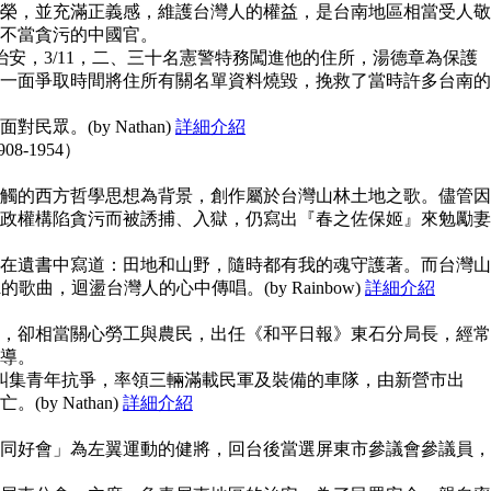
榮，並充滿正義感，維護台灣人的權益，是台南地區相當受人敬
不當貪污的中國官。
治安，3/11，二、三十名憲警特務闖進他的住所，湯德章為保護
一面爭取時間將住所有關名單資料燒毀，挽救了當時許多台南的
眾。(by Nathan)
詳細介紹
908-1954）
觸的西方哲學思想為背景，創作屬於台灣山林土地之歌。儘管因
政權構陷貪污而被誘捕、入獄，仍寫出『春之佐保姬』來勉勵妻
在遺書中寫道：田地和山野，隨時都有我的魂守護著。而台灣山
guna的歌曲，迴盪台灣人的心中傳唱。(by Rainbow)
詳細介紹
，卻相當關心勞工與農民，出任《和平日報》東石分局長，經常
導。
上糾集青年抗爭，率領三輛滿載民軍及裝備的車隊，由新營市出
y Nathan)
詳細介紹
同好會」為左翼運動的健將，回台後當選屏東市參議會參議員，