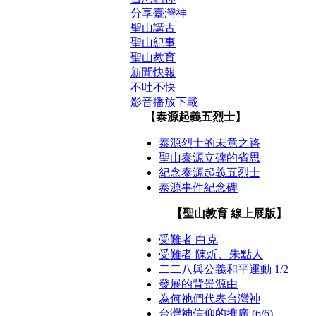
分享臺灣神
聖山講古
聖山紀事
聖山教育
新聞快報
不吐不快
影音播放下載
【泰源起義五烈士】
泰源烈士的未竟之路
聖山泰源立碑的省思
紀念泰源起義五烈士
泰源事件紀念碑
【聖山教育 線上展版】
受難者 白克
受難者 陳炘、朱點人
二二八與公義和平運動 1/2
發展的背景源由
為何祂們代表台灣神
台灣神信仰的推廣 (6/6)