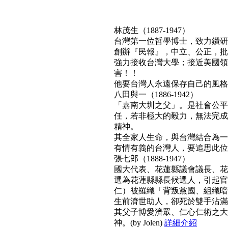
林茂生（1887-1947）
台灣第一位哲學博士，致力鑽研
創辦『民報』，中立、公正，批
強力接收台灣大學；接近美國領
害！！
他要台灣人永遠保存自己的風格與文
八田與一（1886-1942）
「嘉南大圳之父」。是社會公平
任，若非極大的毅力，無法完成
精神。
其全家人生命，與台灣結合為一
有情有義的台灣人，要追思此位真正利
張七郎（1888-1947）
國大代表、花蓮縣議會議長、花
選為花蓮縣縣長候選人，引起官
仁）被羅織「背叛黨國、組織暗
生前濟世助人，卻死於雙手沾滿
其父子博愛濟眾、仁心仁術之大
神。(by Jolen)
詳細介紹