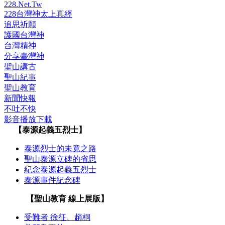
228.Net.Tw
228台灣神太上真經
追思祈願
護國台灣神
台灣精神
分享臺灣神
聖山講古
聖山紀事
聖山教育
新聞快報
不吐不快
影音播放下載
【泰源起義五烈士】
泰源烈士的未竟之路
聖山泰源立碑的省思
紀念泰源起義五烈士
泰源事件紀念碑
【聖山教育 線上展版】
受難者 徐征、趙桐