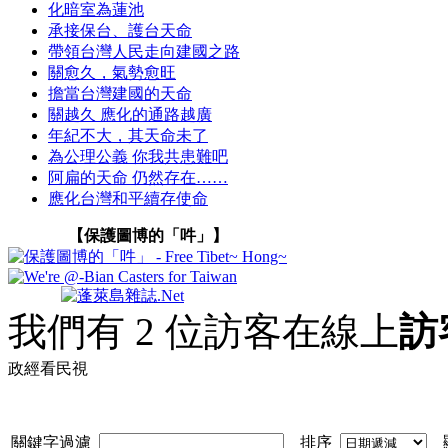
化暗室為蓮池
承接保台、護台天命
帶領台灣人民走向建國之路
關愈久，氣勢愈旺
擔當台灣建國的天命
關越久 應化的通路越廣
年紀不大，其天命未了
為公理公義 你我共患難吧
阿扁的天命 仍然存在……
應化台灣和平續存使命
【保護圖博的「吽」】
我們有 2 位訪客在線上
訪
政經看民視
關鍵字過濾
排序
顯