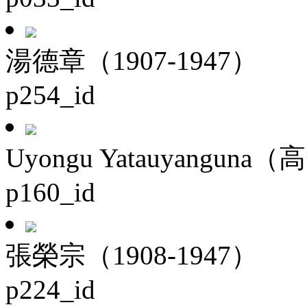
湯德章（1907-1947）
p254_id
Uyongu Yatauyanguna（
p160_id
張榮宗（1908-1947）
p224_id