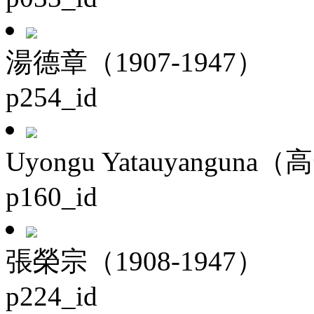
湯德章（1907-1947）
p254_id
Uyongu Yatauyanguna（
p160_id
張榮宗（1908-1947）
p224_id