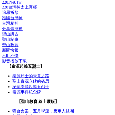
228.Net.Tw
228台灣神太上真經
追思祈願
護國台灣神
台灣精神
分享臺灣神
聖山講古
聖山紀事
聖山教育
新聞快報
不吐不快
影音播放下載
【泰源起義五烈士】
泰源烈士的未竟之路
聖山泰源立碑的省思
紀念泰源起義五烈士
泰源事件紀念碑
【聖山教育 線上展版】
獨台會案．五月學運．反軍人組閣