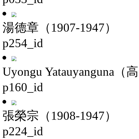
湯德章（1907-1947）
p254_id
Uyongu Yatauyanguna（
p160_id
張榮宗（1908-1947）
p224_id