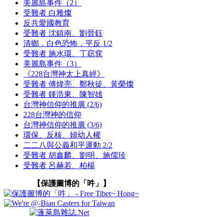
美麗島事件（2）
受難者 白雅燦
反共愛國教育
受難者 沈鎮南、劉晉鈺
清鄉．白色恐怖．平反 1/2
受難者 施水環、丁窈窕
美麗島事件（3）
《228台灣神太上真經》
受難者 傅煒亮、鄭秋徒、黃榮燦
受難者 鍾浩東、陳智雄
台灣神信仰的推廣 (2/6)
228台灣神的信仰
台灣神信仰的推廣 (3/6)
環保、反核、婦幼人權
二二八與公義和平運動 2/2
受難者 胡鑫麟、劉明、施儒珍
受難者 呂赫若、柏楊
【保護圖博的「吽」】