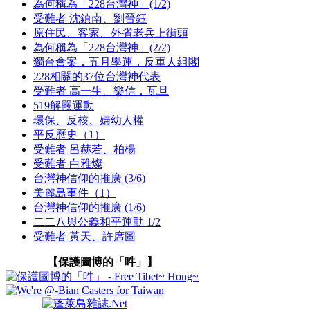
為何稱為「228台灣神」(1/2)
受難者 沈鎮南、劉晉鈺
原住民、客家、外省老兵上街頭
為何稱為「228台灣神」(2/2)
獨台會案．五月學運．反軍人組閣
228相關的37位台灣神代表
受難者 高一生、樂信．瓦旦
519解嚴運動
環保、反核、婦幼人權
平反歷史（1）
受難者 呂赫若、柏楊
受難者 白雅燦
台灣神信仰的推廣 (3/6)
美麗島事件（1）
台灣神信仰的推廣 (1/6)
二二八與公義和平運動 1/2
受難者 黃天、許席圖
【保護圖博的「吽」】