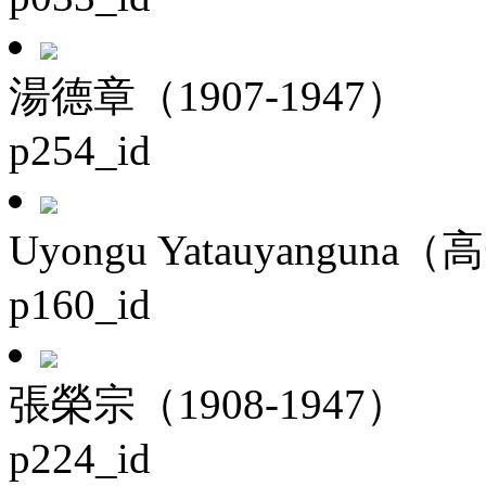
湯德章（1907-1947）
p254_id
Uyongu Yatauyanguna（
p160_id
張榮宗（1908-1947）
p224_id