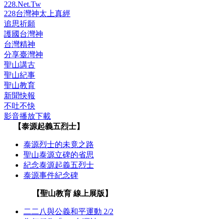
228.Net.Tw
228台灣神太上真經
追思祈願
護國台灣神
台灣精神
分享臺灣神
聖山講古
聖山紀事
聖山教育
新聞快報
不吐不快
影音播放下載
【泰源起義五烈士】
泰源烈士的未竟之路
聖山泰源立碑的省思
紀念泰源起義五烈士
泰源事件紀念碑
【聖山教育 線上展版】
二二八與公義和平運動 2/2