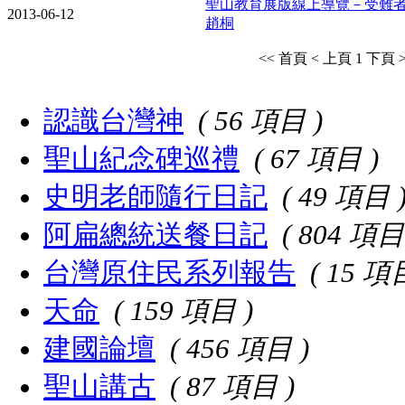
聖山教育展版線上導覽－受難者
2013-06-12
趙桐
<< 首頁
< 上頁
1
下頁 
認識台灣神
( 56 項目 )
聖山紀念碑巡禮
( 67 項目 )
史明老師隨行日記
( 49 項目 
阿扁總統送餐日記
( 804 項目
台灣原住民系列報告
( 15 項
天命
( 159 項目 )
建國論壇
( 456 項目 )
聖山講古
( 87 項目 )