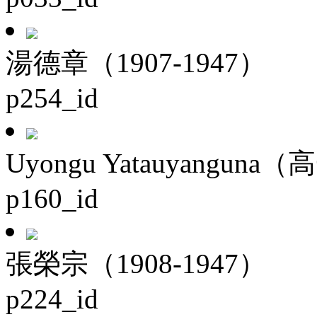
湯德章（1907-1947）
p254_id
Uyongu Yatauyanguna（
p160_id
張榮宗（1908-1947）
p224_id