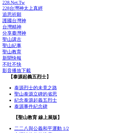
228.Net.Tw
228台灣神太上真經
追思祈願
護國台灣神
台灣精神
分享臺灣神
聖山講古
聖山紀事
聖山教育
新聞快報
不吐不快
影音播放下載
【泰源起義五烈士】
泰源烈士的未竟之路
聖山泰源立碑的省思
紀念泰源起義五烈士
泰源事件紀念碑
【聖山教育 線上展版】
二二八與公義和平運動 1/2