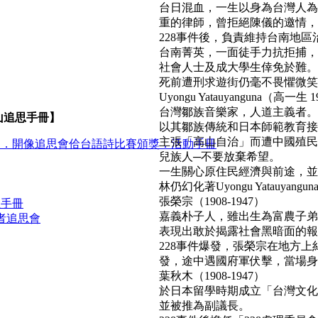
台日混血，一生以身為台灣人為
重的律師，曾拒絕陳儀的邀情，
228事件後，負責維持台南地區
台南菁英，一面徒手力抗拒捕，
社會人士及成大學生倖免於難。
死前遭刑求遊街仍毫不畏懼微笑面對民
Uyongu Yatauyanguna（高一生 1
台灣鄒族音樂家，人道主義者。
山追思手冊】
以其鄒族傳統和日本師範教育接
主張「高山自治」而遭中國殖民
官．開像追思會佮台語詩比賽頒獎．活動手冊
兒族人─不要放棄希望。
一生關心原住民經濟與前途，並
林仍幻化著Uyongu Yatauyan
張榮宗（1908-1947）
思手冊
嘉義朴子人，雖出生為富農子弟
者追思會
表現出敢於揭露社會黑暗面的報
228事件爆發，張榮宗在地方
發，途中遇國府軍伏擊，當場身亡。(b
葉秋木（1908-1947）
於日本留學時期成立「台灣文化
並被推為副議長。