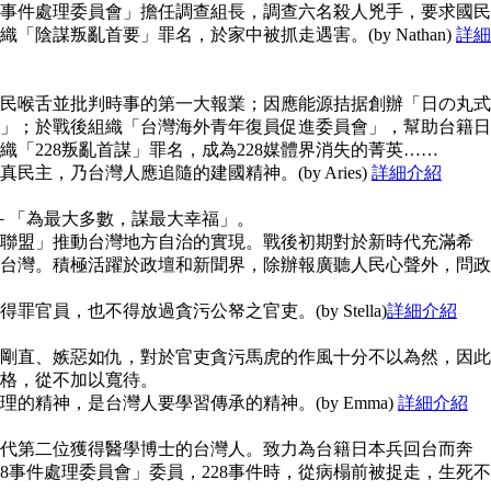
28事件處理委員會」擔任調查組長，調查六名殺人兇手，要求國民
陰謀叛亂首要」罪名，於家中被抓走遇害。(by Nathan)
詳細
民喉舌並批判時事的第一大報業；因應能源拮据創辦「日の丸式
」；於戰後組織「台灣海外青年復員促進委員會」，幫助台籍日
「228叛亂首謀」罪名，成為228媒體界消失的菁英……
主，乃台灣人應追隨的建國精神。(by Aries)
詳細介紹
念－「為最大多數，謀最大幸福」。
聯盟」推動台灣地方自治的實現。戰後初期對於新時代充滿希
台灣。積極活躍於政壇和新聞界，除辦報廣聽人民心聲外，問政
官員，也不得放過貪污公帑之官吏。(by Stella)
詳細介紹
剛直、嫉惡如仇，對於官吏貪污馬虎的作風十分不以為然，因此
格，從不加以寬待。
的精神，是台灣人要學習傳承的精神。(by Emma)
詳細介紹
代第二位獲得醫學博士的台灣人。致力為台籍日本兵回台而奔
8事件處理委員會」委員，228事件時，從病榻前被捉走，生死不