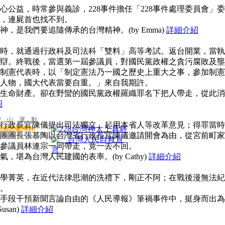
公益，時常參與義診，228事件擔任「228事件處理委員會」委
，連屍首也找不到。
，是我們要追隨傳承的台灣精神。(by Emma)
詳細介紹
時，就通過行政科及司法科「雙料」高等考試。返台開業，當執
辯。終戰後，當選第一屆參議員，對國民黨政權之貪污腐敗及壟
制憲代表時，以「制定憲法乃一國之歷史上重大之事，參加制憲
人物，國大代表當要自重。」來自我期許。
生命財產。卻在野蠻的國民黨政權羅織罪名下把人帶走，從此消
紹
聖 山 運 動
行政長官陳儀提出司法獨立、起用本省人等改革意見；得罪當時
思感恩臺灣神
團團長張慕陶以台灣省行政長官陳儀邀請開會為由，從宮前町家
參議員林連宗一同帶走，竟一去不回。
堪為台灣人民建國的表率。(by Cathy)
詳細介紹
學菁英，在近代法律思潮的洗禮下，剛正不阿；在戰後漫無法紀
。
手段干預新聞言論自由的《人民導報》筆禍事件中，挺身而出為
san)
詳細介紹