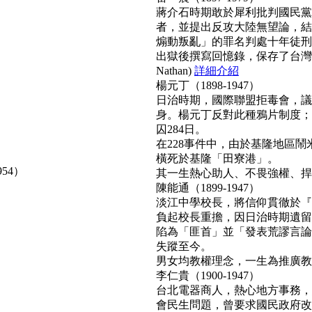
蔣介石時期敢於犀利批判國民黨
者，並提出反攻大陸無望論，結
煽動叛亂」的罪名判處十年徒刑
出獄後撰寫回憶錄，保存了台灣
Nathan)
詳細介紹
楊元丁（1898-1947）
日治時期，國際聯盟拒毒會，議
身。楊元丁反對此種鴉片制度；
囚284日。
在228事件中，由於基隆地區
橫死於基隆「田寮港」。
954）
其一生熱心助人、不畏強權、捍衛正
陳能通（1899-1947）
淡江中學校長，將信仰貫徹於『
負起校長重擔，因日治時期遺留
陷為「匪首」並「發表荒謬言論
失蹤至今。
男女均教權理念，一生為推廣教育無
李仁貴（1900-1947）
台北電器商人，熱心地方事務，
會民生問題，曾要求國民政府改