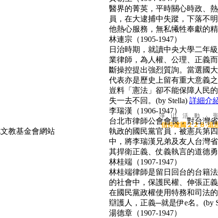
醫界的菁英，平時關心時政、熱心
員，在大逮捕中失蹤，下落不明
他熱心服務，無私犧牲奉獻的精神
林連宗（1905-1947）
日治時期，就讀中央大學二年級
業律師，為人權、公理、正義而
斷操控提出強烈質詢。當選國大
代表亦是歷史上留有重大意義之
豈料「憲法」卻不能保障人民的
失一去不回。(by Stella)
詳細介
李瑞漢（1906-1947）
淨 山 活 動 ‧ 
台北市律師公會會長，對台灣省
信仰建國２２８‧追
執政的國民黨官員，被憲兵第四
中，將李瑞漢兄弟及友人台灣省
其捍衛正義、仗義執言的道德勇氣，
林桂端（1907-1947）
林桂端律師是留日回台的台籍法
的社會中，保護民權、伸張正義
在國民黨政權使用特務和司法的
辯護人，正義─就是伊e名。(by Su
湯德章（1907-1947）