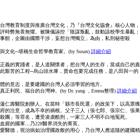
台灣教育制度與推廣台灣文化，乃『台灣文化協會』核心人物，
評時弊無畏無懼。被陳儀誣控「陰謀叛亂，鼓動該校學生暴亂；
事館，企圖由國際干涉，妄想台灣獨立」為由，私刑秘密殺
化─堪稱生命哲學教育家。(by Susan)
詳細介紹
正義的實踐者，是人道關懷者，把台灣人的生存，當成自己的責
此艱苦的工程─烏山頭水庫，賣命也要完成任務，是八田與一的
體的意志，是要建國的台灣人必須學習的地方。
民、福台的台灣神。(by Dr. yang ，Emma整理)
詳細介紹
蓮仁壽醫院創辦人。在當時「縣市長民選」的政策下，以高票獲
府的注意，成為不幸的禍根。父子三人（張七郎、張宗仁、張果
殺團」等罪名，遭受凌虐酷刑，一家三人不明不白地冤死。
血腥的國軍…乃228醫界消失的菁英。
愛醫德，視治病如治理國政般的用心，乃台灣人應追隨的建國精