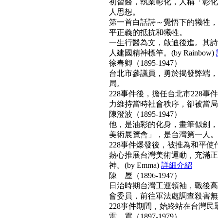
初習醫，執業彰化，人稱「彰化
人思想。
第一首白話詩～覺悟下的犧牲，
平正義的抵抗和犧牲。
一生行醫為文，啟迪後進。其詩
人建國精神標竿。(by Rainbow)
徐春卿（1895-1947）
台北市參議員，勇於揭發弊端，
局。
228事件後，擔任台北市228
力維持當時社會秩序，卻被當局列為
陳澄波（1895-1947）
他，是油彩的化身，畫筆似劍，
美術展覽會」，是台灣第一人。
228事件爆發後，被推為和平
熱心推展台灣美術運動，充滿正
神。(by Emma)
詳細介紹
陳 屋（1896-1947）
日治時期台灣工運領袖，戰後高票
會委員，前往軍法處調查殺害無
228事件期間，始終站在台灣民眾
雷 震（1897-1979）