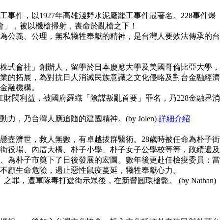
事件，以1927年高雄淺野水泥廠罷工事件最著名。228事件爆
員會」，被以機槍掃射，喪命於亂槍之下！
為公義、公理，無私犧牲奉獻的精神，是台灣人要效法傳承的台
株式會社」創辦人，留學於日本慶應大學及美國哥倫比亞大學，
業的拓展，為對抗日人消滅民族意識之文化侵略及對台金融經濟
金融機構。
江財閥利益，被國府羅織「陰謀叛亂首要」罪名，乃228金融界消
，乃台灣人應追隨的建國精神。(by Jolen)
詳細介紹
懸壺濟世，救人無數，有卓越拔群醫術。28歲時被任命為朴子街
街役場、內厝大橋、朴子小學、朴子女子公學校等等，政績遍及
、為朴子市奠下了日後發展的宏圖。數年後更赴任檢疫委員；當
不顧生命危險，遏止惡性鼠疫蔓延，犧牲奉獻心力。
之罪，遭軍隊毒打遊街示眾後，在新營圓環槍斃。 (by Nathan)