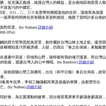
榮，並充滿正義感，維護台灣人的權益，是台南地區相當受人敬
不當貪污的中國官。
治安，3/11，二、三十名憲警特務闖進他的住所，湯德章為保護
一面爭取時間將住所有關名單資料燒毀，挽救了當時許多台南的
眾。(by Nathan)
詳細介紹
908-1954）
觸的西方哲學思想為背景，創作屬於台灣山林土地之歌。儘管因
政權構陷貪污而被誘捕、入獄，仍寫出『春之佐保姬』來勉勵妻
在遺書中寫道：田地和山野，隨時都有我的魂守護著。而台灣山
guna的歌曲，迴盪台灣人的心中傳唱。(by Rainbow)
詳細介紹
，卻相當關心勞工與農民，出任《和平日報》東石分局長，經常
導。
上糾集青年抗爭，率領三輛滿載民軍及裝備的車隊，由新營市出
y Nathan)
詳細介紹
同好會」為左翼運動的健將，回台後當選屏東市參議會參議員，