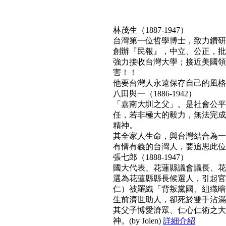
林茂生（1887-1947）
台灣第一位哲學博士，致力鑽研
創辦『民報』，中立、公正，批
強力接收台灣大學；接近美國領
害！！
他要台灣人永遠保存自己的風格與文
八田與一（1886-1942）
「嘉南大圳之父」。是社會公平
任，若非極大的毅力，無法完成
精神。
其全家人生命，與台灣結合為一
有情有義的台灣人，要追思此位真正利
張七郎（1888-1947）
國大代表、花蓮縣議會議長、花
選為花蓮縣縣長候選人，引起官
仁）被羅織「背叛黨國、組織暗
生前濟世助人，卻死於雙手沾滿
其父子博愛濟眾、仁心仁術之大
神。(by Jolen)
詳細介紹