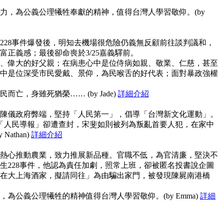
力，為公義公理犧牲奉獻的精神，值得台灣人學習敬仰。(by
228事件爆發後，明知去機場很危險仍義無反顧前往談判議和，
富正義感；最後卻命喪於3/25嘉義驛前。
、偉大的好父親；在病患心中是位侍病如親、敬業、仁慈，甚至
中是位深受市民愛戴、景仰，為民喉舌的好代表；面對暴政強權
亡，身雖死猶榮…… (by Jade)
詳細介紹
陳儀政府弊端，堅持「人民第一」，倡導「台灣新文化運動」。
但「人民導報」卻遭查封，宋斐如則被列為叛亂首要人犯，在家中
athan)
詳細介紹
熱心推動農業，致力推展新品種。官職不低，為官清廉，堅決不
生228事件，他認為責任加劇，照常上班，卻被匿名投書說企圖
在大上海酒家，擬請同往」為由騙出家門，被發現陳屍南港橋
為公義公理犧牲的精神值得台灣人學習敬仰。(by Emma)
詳細