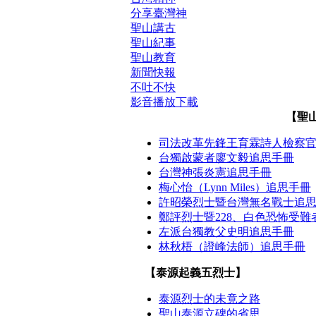
分享臺灣神
聖山講古
聖山紀事
聖山教育
新聞快報
不吐不快
影音播放下載
【聖
司法改革先鋒王育霖詩人檢察
台獨啟蒙者廖文毅追思手冊
台灣神張炎憲追思手冊
梅心怡（Lynn Miles）追思手冊
許昭榮烈士暨台灣無名戰士追
鄭評烈士暨228、白色恐怖受難
左派台獨教父史明追思手冊
林秋梧（證峰法師）追思手冊
【泰源起義五烈士】
泰源烈士的未竟之路
聖山泰源立碑的省思