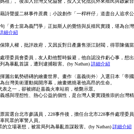
媽祖」。後加入台灣文化協會，投入文化抵抗外來殖民與啟蒙台
藉詩聲援二林事件蔗農；小說創作「一桿秤仔」道盡台人追求公
句「勇士當為義鬥爭」正如斯人的覺悟與反殖民實踐，堪為台灣
詳細介紹
保障人權，批評政府，又因反對日產廉售浙江財閥，得罪陳儀當
事件處理委員會委員，友人勸他暫時躲避，他自認沒作虧心事，想出
暴亂首謀，遭到逮捕殺害。(by Nathan)
詳細介紹
揮灑出氣勢磅礡的繪畫世界。畫作〈嘉義街外〉入選日本「帝國
為台灣美術運動揭開序幕，繪畫燃燒著他高昂的生命。
使代表之一，卻被綁赴嘉義火車站前，槍斃示眾。
義感與理想性、熱心公益的個性，是台灣人要實踐推崇的台灣精
當選台北市參議員，228事件後，擔任台北市228事件處理委員
辜民眾的軍警人員。
的立場著想，被當局列為暴亂首謀殺害。(by Nathan)
詳細介紹