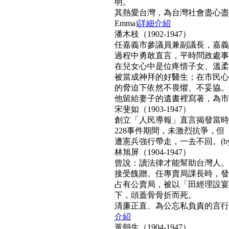
明。
其熱愛台灣，為台灣社會盡心盡
Emma)
詳細介紹
潘木枝（1902-1947）
任嘉義市參議員兼副議長，嘉義
過程中勇敢直言，平時問政處事
在兒女心中是位疼惜子女、溫柔
被當成神拜的好醫生；在市民心
的脅迫下依然不畏懼、不妥協。
他留給妻子的遺書裡寫著，為市民而
宋斐如（1903-1947）
創立「人民導報」直言揭發當時
228事件期間，未激烈抗爭，
遭憲兵強行帶走，一去不回。(by N
林旭屏（1904-1947）
曾說：讀法律才能幫助台灣人。
接受餽贈。任專賣局課長時，發
占有公賣局，被以「田經理設宴
下，頭蓋骨骨折而死。
清廉正直、為公忘私負責的言行，
介紹
黃朝生（1904-1947）