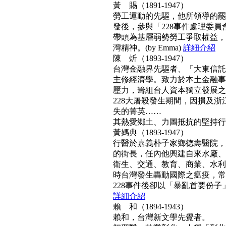
黃 賜（1891-1947）
勞工運動的先驅，他所領導的罷工
發後，參與「228事件處理委
帶頭為基層弱勢勞工爭取權益，
灣精神。(by Emma)
詳細介紹
陳 炘（1893-1947）
台灣金融界先驅者、「大東信託
主修經濟學。致力於本土金融事
壓力，籌組台人資本獨立發展之
228大屠殺發生期間，因損及浙
失的菁英……
其熱愛鄉土、力圖抵抗的堅持行動力
黃媽典（1893-1947）
行醫於嘉義朴子家鄉德壽醫院，
的街長，任內他興建自來水廠、
衛生、交通、教育、商業、水利
時台灣發生轟動國際之瘟疫，常
228事件後卻以「暴亂首要份子」
詳細介紹
賴 和（1894-1943）
賴和，台灣新文學先覺者。