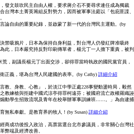
，發文鼓吹民主自由人權，要求蔣介石不要尋求連任成為獨裁
合台灣本土菁英籌組反對勢力，因而被軍事法庭以「包庇匪諜、
。
言論自由的重要紀錄，並啟蒙了新一代的台灣民主運動。(by
決禁吸鴉片，日本為保持自身利益，對台灣人仍發紅牌准吸終
為此，日本嚴究持反對印刷傳單者，楊元丁一人擔下重責，被判
鬧米荒，副議長楊元丁出面交涉，卻得罪當時執政的國民黨官員，
義，堪為台灣人民建國的表率。(by Cathy)
詳細介紹
言教、身教、心教』，於淡江中學正處228事變動盪時局，毅然
之教練槍與拒建中國式涼亭得罪柯遠芬；被國府流亡政權羅織誣
煽動學生招致流氓及青年在校舉辦軍事訓練班……。」為由逮捕
私奉獻。是教育界的牧人！(by Susan)
詳細介紹
經商成功後投入政治，高票當選台北市參議員，非常關心台灣社
革弊端及經濟改善。