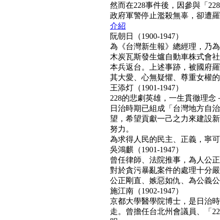
然而在228事件後，因參與「2
政府軍警停止濫殺無辜，卻遭羅織「
介紹
阮朝日（1900-1947）
為《台灣新生報》總經理，乃為
木炭瓦斯發生爐自動車株式會社
本兵返台。上述事跡，被國府羅織
其大愛、心無疑懼、尊重女權的真民
王添灯（1901-1947）
228的悲劇英雄，一生貫徹理
日治時期已組成「台灣地方自治
望，希望貢獻一己之力來建設新
努力。
為求得人民的民主、正義，寧可得罪
吳鴻麒（1901-1947）
曾任律師、法院推事，為人公正
對於貪污暴亂案件的處理十分嚴
公正剛直、嫉惡如仇、為公義公理
施江南（1902-1947）
京都大學醫學院博士，是日治時
走。曾擔任台北州會議員、「22