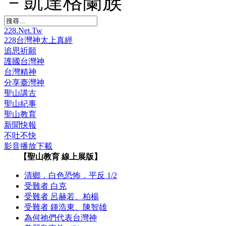
－凱達格蘭族
228.Net.Tw
228台灣神太上真經
追思祈願
護國台灣神
台灣精神
分享臺灣神
聖山講古
聖山紀事
聖山教育
新聞快報
不吐不快
影音播放下載
【聖山教育 線上展版】
清鄉．白色恐怖．平反 1/2
受難者 白克
受難者 呂赫若、柏楊
受難者 鍾浩東、陳智雄
為何祂們代表台灣神