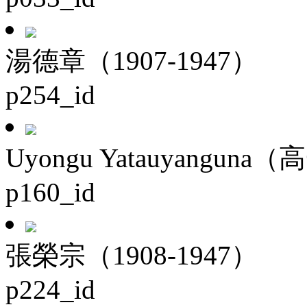
湯德章（1907-1947）
p254_id
Uyongu Yatauyanguna（
p160_id
張榮宗（1908-1947）
p224_id