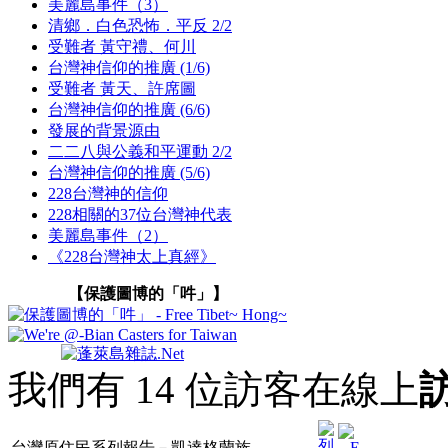
美麗島事件（3）
清鄉．白色恐怖．平反 2/2
受難者 黃守禮、何川
台灣神信仰的推廣 (1/6)
受難者 黃天、許席圖
台灣神信仰的推廣 (6/6)
發展的背景源由
二二八與公義和平運動 2/2
台灣神信仰的推廣 (5/6)
228台灣神的信仰
228相關的37位台灣神代表
美麗島事件（2）
《228台灣神太上真經》
【保護圖博的「吽」】
我們有 14 位訪客在線上
台灣原住民系列報告－凱達格蘭族