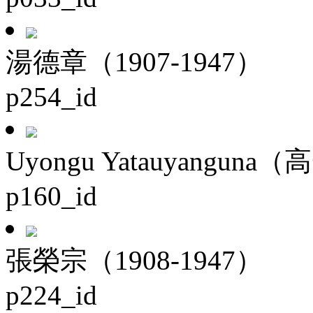
湯德章（1907-1947）
p254_id
Uyongu Yatauyanguna（
p160_id
張榮宗（1908-1947）
p224_id