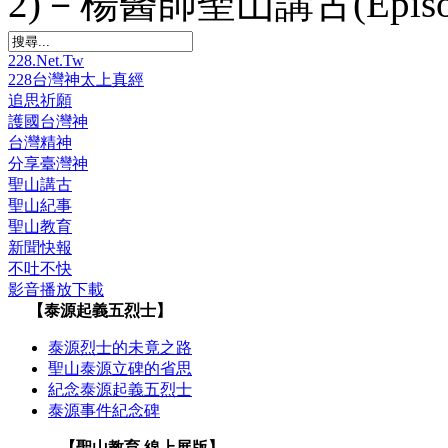
2)－楊醫師聖山講古(Episod
228.Net.Tw
228台灣神太上真經
追思祈願
護國台灣神
台灣精神
分享臺灣神
聖山講古
聖山紀事
聖山教育
新聞快報
不吐不快
影音播放下載
【泰源起義五烈士】
泰源烈士的未竟之路
聖山泰源立碑的省思
紀念泰源起義五烈士
泰源事件紀念碑
【聖山教育 線上展版】