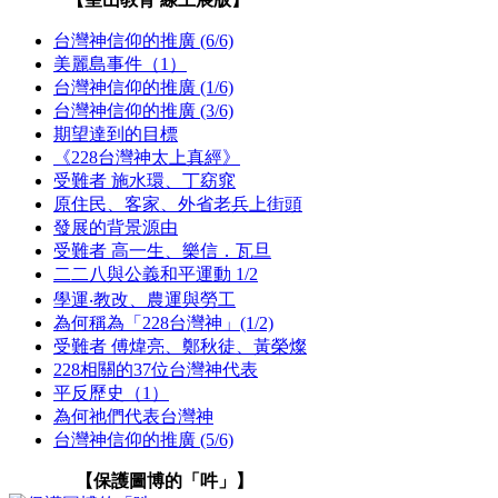
台灣神信仰的推廣 (6/6)
美麗島事件（1）
台灣神信仰的推廣 (1/6)
台灣神信仰的推廣 (3/6)
期望達到的目標
《228台灣神太上真經》
受難者 施水環、丁窈窕
原住民、客家、外省老兵上街頭
發展的背景源由
受難者 高一生、樂信．瓦旦
二二八與公義和平運動 1/2
學運‧教改、農運與勞工
為何稱為「228台灣神」(1/2)
受難者 傅煒亮、鄭秋徒、黃榮燦
228相關的37位台灣神代表
平反歷史（1）
為何祂們代表台灣神
台灣神信仰的推廣 (5/6)
【保護圖博的「吽」】