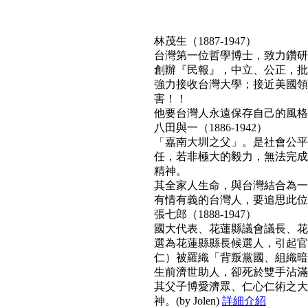
林茂生（1887-1947）
台灣第一位哲學博士，致力鑽研
創辦『民報』，中立、公正，批
強力接收台灣大學；接近美國領
害！！
他要台灣人永遠保存自己的風格與文
八田與一（1886-1942）
「嘉南大圳之父」。是社會公平
任，若非極大的毅力，無法完成
精神。
其全家人生命，與台灣結合為一
有情有義的台灣人，要追思此位真正利
張七郎（1888-1947）
國大代表、花蓮縣議會議長、花
選為花蓮縣縣長候選人，引起官
仁）被羅織「背叛黨國、組織暗
生前濟世助人，卻死於雙手沾滿
其父子博愛濟眾、仁心仁術之大
神。(by Jolen)
詳細介紹