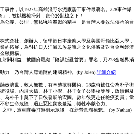
事件，以1927年高雄淺野水泥廠罷工事件最著名。228事件爆
員會」，被以機槍掃射，喪命於亂槍之下！
為公義、公理，無私犧牲奉獻的精神，是台灣人要效法傳承的台
株式會社」創辦人，留學於日本慶應大學及美國哥倫比亞大學，
業的拓展，為對抗日人消滅民族意識之文化侵略及對台金融經濟
金融機構。
江財閥利益，被國府羅織「陰謀叛亂首要」罪名，乃228金融界消
，乃台灣人應追隨的建國精神。(by Jolen)
詳細介紹
懸壺濟世，救人無數，有卓越拔群醫術。28歲時被任命為朴子街
街役場、內厝大橋、朴子小學、朴子女子公學校等等，政績遍及
、為朴子市奠下了日後發展的宏圖。數年後更赴任檢疫委員；當
不顧生命危險，遏止惡性鼠疫蔓延，犧牲奉獻心力。
之罪，遭軍隊毒打遊街示眾後，在新營圓環槍斃。 (by Nathan)