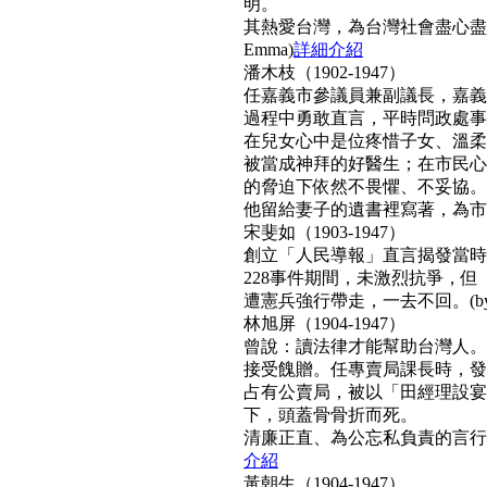
明。
其熱愛台灣，為台灣社會盡心盡
Emma)
詳細介紹
潘木枝（1902-1947）
任嘉義市參議員兼副議長，嘉義
過程中勇敢直言，平時問政處事
在兒女心中是位疼惜子女、溫柔
被當成神拜的好醫生；在市民心
的脅迫下依然不畏懼、不妥協。
他留給妻子的遺書裡寫著，為市民而
宋斐如（1903-1947）
創立「人民導報」直言揭發當時
228事件期間，未激烈抗爭，
遭憲兵強行帶走，一去不回。(by N
林旭屏（1904-1947）
曾說：讀法律才能幫助台灣人。
接受餽贈。任專賣局課長時，發
占有公賣局，被以「田經理設宴
下，頭蓋骨骨折而死。
清廉正直、為公忘私負責的言行，
介紹
黃朝生（1904-1947）