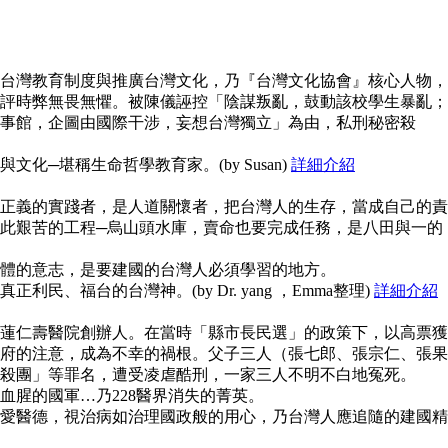
台灣教育制度與推廣台灣文化，乃『台灣文化協會』核心人物，
評時弊無畏無懼。被陳儀誣控「陰謀叛亂，鼓動該校學生暴亂；
事館，企圖由國際干涉，妄想台灣獨立」為由，私刑秘密殺
化─堪稱生命哲學教育家。(by Susan)
詳細介紹
正義的實踐者，是人道關懷者，把台灣人的生存，當成自己的責
此艱苦的工程─烏山頭水庫，賣命也要完成任務，是八田與一的
體的意志，是要建國的台灣人必須學習的地方。
民、福台的台灣神。(by Dr. yang ，Emma整理)
詳細介紹
蓮仁壽醫院創辦人。在當時「縣市長民選」的政策下，以高票獲
府的注意，成為不幸的禍根。父子三人（張七郎、張宗仁、張果
殺團」等罪名，遭受凌虐酷刑，一家三人不明不白地冤死。
血腥的國軍…乃228醫界消失的菁英。
愛醫德，視治病如治理國政般的用心，乃台灣人應追隨的建國精