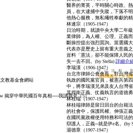
醫界的菁英，平時關心時政、熱心
員，在大逮捕中失蹤，下落不明
他熱心服務，無私犧牲奉獻的精神
林連宗（1905-1947）
日治時期，就讀中央大學二年級
業律師，為人權、公理、正義而
斷操控提出強烈質詢。當選國大
代表亦是歷史上留有重大意義之
豈料「憲法」卻不能保障人民的
失一去不回。(by Stella)
詳細介
李瑞漢（1906-1947）
淨 山 活 動 ‧ 
台北市律師公會會長，對台灣省
信仰建國２２８‧追
執政的國民黨官員，被憲兵第四
中，將李瑞漢兄弟及友人台灣省
其捍衛正義、仗義執言的道德勇氣，
揭穿中華民國百年真相──我讀我見（5）
林桂端（1907-1947）
林桂端律師是留日回台的台籍法
的社會中，保護民權、伸張正義
在國民黨政權使用特務和司法的
辯護人，正義─就是伊e名。(by Su
湯德章（1907-1947）