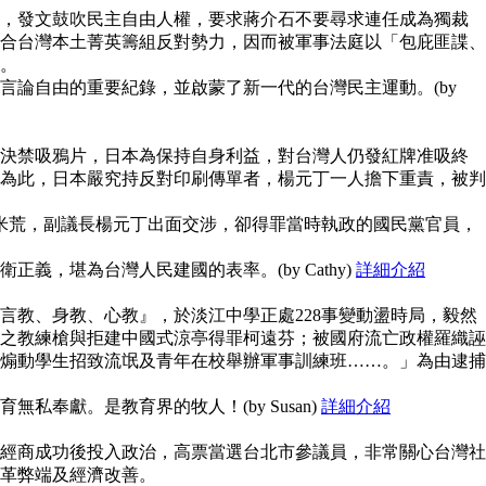
，發文鼓吹民主自由人權，要求蔣介石不要尋求連任成為獨裁
合台灣本土菁英籌組反對勢力，因而被軍事法庭以「包庇匪諜、
。
言論自由的重要紀錄，並啟蒙了新一代的台灣民主運動。(by
決禁吸鴉片，日本為保持自身利益，對台灣人仍發紅牌准吸終
為此，日本嚴究持反對印刷傳單者，楊元丁一人擔下重責，被判
鬧米荒，副議長楊元丁出面交涉，卻得罪當時執政的國民黨官員，
義，堪為台灣人民建國的表率。(by Cathy)
詳細介紹
言教、身教、心教』，於淡江中學正處228事變動盪時局，毅然
之教練槍與拒建中國式涼亭得罪柯遠芬；被國府流亡政權羅織誣
煽動學生招致流氓及青年在校舉辦軍事訓練班……。」為由逮捕
私奉獻。是教育界的牧人！(by Susan)
詳細介紹
經商成功後投入政治，高票當選台北市參議員，非常關心台灣社
革弊端及經濟改善。