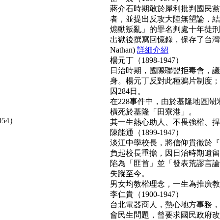
蔣介石時期敢於犀利批判國民黨
者，並提出反攻大陸無望論，結
煽動叛亂」的罪名判處十年徒刑
出獄後撰寫回憶錄，保存了台灣
Nathan)
詳細介紹
楊元丁（1898-1947）
日治時期，國際聯盟拒毒會，議
身。楊元丁反對此種鴉片制度；
囚284日。
在228事件中，由於基隆地區
橫死於基隆「田寮港」。
954）
其一生熱心助人、不畏強權、捍衛正
陳能通（1899-1947）
淡江中學校長，將信仰貫徹於『
負起校長重擔，因日治時期遺留
陷為「匪首」並「發表荒謬言論
失蹤至今。
男女均教權理念，一生為推廣教育無
李仁貴（1900-1947）
台北電器商人，熱心地方事務，
會民生問題，曾要求國民政府改