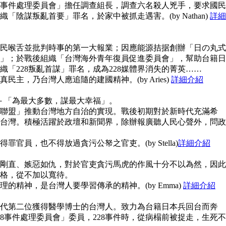
28事件處理委員會」擔任調查組長，調查六名殺人兇手，要求國民
陰謀叛亂首要」罪名，於家中被抓走遇害。(by Nathan)
詳細
民喉舌並批判時事的第一大報業；因應能源拮据創辦「日の丸式
」；於戰後組織「台灣海外青年復員促進委員會」，幫助台籍日
「228叛亂首謀」罪名，成為228媒體界消失的菁英……
主，乃台灣人應追隨的建國精神。(by Aries)
詳細介紹
念－「為最大多數，謀最大幸福」。
聯盟」推動台灣地方自治的實現。戰後初期對於新時代充滿希
台灣。積極活躍於政壇和新聞界，除辦報廣聽人民心聲外，問政
官員，也不得放過貪污公帑之官吏。(by Stella)
詳細介紹
剛直、嫉惡如仇，對於官吏貪污馬虎的作風十分不以為然，因此
格，從不加以寬待。
的精神，是台灣人要學習傳承的精神。(by Emma)
詳細介紹
代第二位獲得醫學博士的台灣人。致力為台籍日本兵回台而奔
8事件處理委員會」委員，228事件時，從病榻前被捉走，生死不