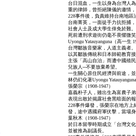
台日混血，一生以身為台灣人為
重的律師，曾拒絕陳儀的邀情，
228事件後，負責維持台南地區
台南菁英，一面徒手力抗拒捕，
社會人士及成大學生倖免於難。
死前遭刑求遊街仍毫不畏懼微笑面對民
Uyongu Yatauyanguna（高一生 1
台灣鄒族音樂家，人道主義者。
以其鄒族傳統和日本師範教育接
主張「高山自治」而遭中國殖民
兒族人─不要放棄希望。
一生關心原住民經濟與前途，並
林仍幻化著Uyongu Yatauyan
張榮宗（1908-1947）
嘉義朴子人，雖出生為富農子弟
表現出敢於揭露社會黑暗面的報
228事件爆發，張榮宗在地方
發，途中遇國府軍伏擊，當場身亡。(b
葉秋木（1908-1947）
於日本留學時期成立「台灣文化
並被推為副議長。
頭