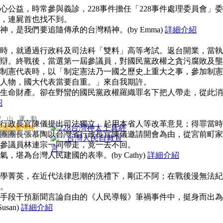
公益，時常參與義診，228事件擔任「228事件處理委員會」委
，連屍首也找不到。
，是我們要追隨傳承的台灣精神。(by Emma)
詳細介紹
時，就通過行政科及司法科「雙料」高等考試。返台開業，當執
辯。終戰後，當選第一屆參議員，對國民黨政權之貪污腐敗及壟
制憲代表時，以「制定憲法乃一國之歷史上重大之事，參加制憲
人物，國大代表當要自重。」來自我期許。
生命財產。卻在野蠻的國民黨政權羅織罪名下把人帶走，從此消
紹
聖 山 運 動
行政長官陳儀提出司法獨立、起用本省人等改革意見；得罪當時
思感恩臺灣神
團團長張慕陶以台灣省行政長官陳儀邀請開會為由，從宮前町家
參議員林連宗一同帶走，竟一去不回。
堪為台灣人民建國的表率。(by Cathy)
詳細介紹
學菁英，在近代法律思潮的洗禮下，剛正不阿；在戰後漫無法紀
。
手段干預新聞言論自由的《人民導報》筆禍事件中，挺身而出為
san)
詳細介紹