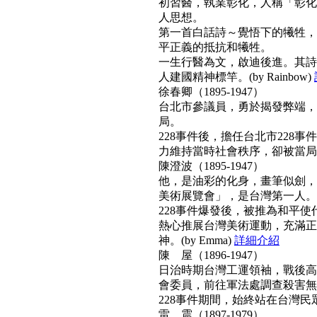
初習醫，執業彰化，人稱「彰化
人思想。
第一首白話詩～覺悟下的犧牲，
平正義的抵抗和犧牲。
一生行醫為文，啟迪後進。其詩
人建國精神標竿。(by Rainbow)
徐春卿（1895-1947）
台北市參議員，勇於揭發弊端，
局。
228事件後，擔任台北市228
力維持當時社會秩序，卻被當局列為
陳澄波（1895-1947）
他，是油彩的化身，畫筆似劍，
美術展覽會」，是台灣第一人。
228事件爆發後，被推為和平
熱心推展台灣美術運動，充滿正
神。(by Emma)
詳細介紹
陳 屋（1896-1947）
日治時期台灣工運領袖，戰後高票
會委員，前往軍法處調查殺害無
228事件期間，始終站在台灣民眾
雷 震（1897-1979）