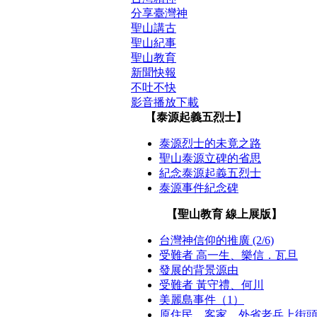
分享臺灣神
聖山講古
聖山紀事
聖山教育
新聞快報
不吐不快
影音播放下載
【泰源起義五烈士】
泰源烈士的未竟之路
聖山泰源立碑的省思
紀念泰源起義五烈士
泰源事件紀念碑
【聖山教育 線上展版】
台灣神信仰的推廣 (2/6)
受難者 高一生、樂信．瓦旦
發展的背景源由
受難者 黃守禮、何川
美麗島事件（1）
原住民、客家、外省老兵上街