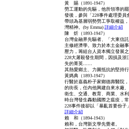
黃 賜（1891-1947）
勞工運動的先驅，他所領導的罷工
發後，參與「228事件處理委
帶頭為基層弱勢勞工爭取權益，
灣精神。(by Emma)
詳細介紹
陳 炘（1893-1947）
台灣金融界先驅者、「大東信託
主修經濟學。致力於本土金融事
壓力，籌組台人資本獨立發展之
228大屠殺發生期間，因損及浙
失的菁英……
其熱愛鄉土、力圖抵抗的堅持行動力
黃媽典（1893-1947）
行醫於嘉義朴子家鄉德壽醫院，
的街長，任內他興建自來水廠、
衛生、交通、教育、商業、水利
時台灣發生轟動國際之瘟疫，常
228事件後卻以「暴亂首要份子」
詳細介紹
賴 和（1894-1943）
賴和，台灣新文學先覺者。