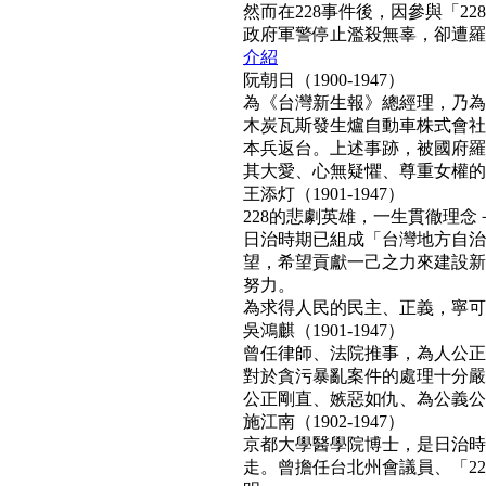
然而在228事件後，因參與「2
政府軍警停止濫殺無辜，卻遭羅織「
介紹
阮朝日（1900-1947）
為《台灣新生報》總經理，乃為
木炭瓦斯發生爐自動車株式會社
本兵返台。上述事跡，被國府羅織
其大愛、心無疑懼、尊重女權的真民
王添灯（1901-1947）
228的悲劇英雄，一生貫徹理
日治時期已組成「台灣地方自治
望，希望貢獻一己之力來建設新
努力。
為求得人民的民主、正義，寧可得罪
吳鴻麒（1901-1947）
曾任律師、法院推事，為人公正
對於貪污暴亂案件的處理十分嚴
公正剛直、嫉惡如仇、為公義公理
施江南（1902-1947）
京都大學醫學院博士，是日治時
走。曾擔任台北州會議員、「22