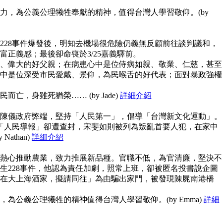
力，為公義公理犧牲奉獻的精神，值得台灣人學習敬仰。(by
228事件爆發後，明知去機場很危險仍義無反顧前往談判議和，
富正義感；最後卻命喪於3/25嘉義驛前。
、偉大的好父親；在病患心中是位侍病如親、敬業、仁慈，甚至
中是位深受市民愛戴、景仰，為民喉舌的好代表；面對暴政強權
亡，身雖死猶榮…… (by Jade)
詳細介紹
陳儀政府弊端，堅持「人民第一」，倡導「台灣新文化運動」。
但「人民導報」卻遭查封，宋斐如則被列為叛亂首要人犯，在家中
athan)
詳細介紹
熱心推動農業，致力推展新品種。官職不低，為官清廉，堅決不
生228事件，他認為責任加劇，照常上班，卻被匿名投書說企圖
在大上海酒家，擬請同往」為由騙出家門，被發現陳屍南港橋
為公義公理犧牲的精神值得台灣人學習敬仰。(by Emma)
詳細