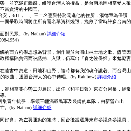
榮，並充滿正義感，維護台灣人的權益，是台南地區相當受人敬
不當貪污的中國官。
治安，3/11，二、三十名憲警特務闖進他的住所，湯德章為保護
一面爭取時間將住所有關名單資料燒毀，挽救了當時許多台南的
眾。(by Nathan)
詳細介紹
908-1954）
觸的西方哲學思想為背景，創作屬於台灣山林土地之歌。儘管因
政權構陷貪污而被誘捕、入獄，仍寫出『春之佐保姬』來勉勵妻
在遺書中寫道：田地和山野，隨時都有我的魂守護著。而台灣山
guna的歌曲，迴盪台灣人的心中傳唱。(by Rainbow)
詳細介紹
，卻相當關心勞工與農民，出任《和平日報》東石分局長，經常
導。
上糾集青年抗爭，率領三輛滿載民軍及裝備的車隊，由新營市出
y Nathan)
詳細介紹
同好會」為左翼運動的健將，回台後當選屏東市參議會參議員，