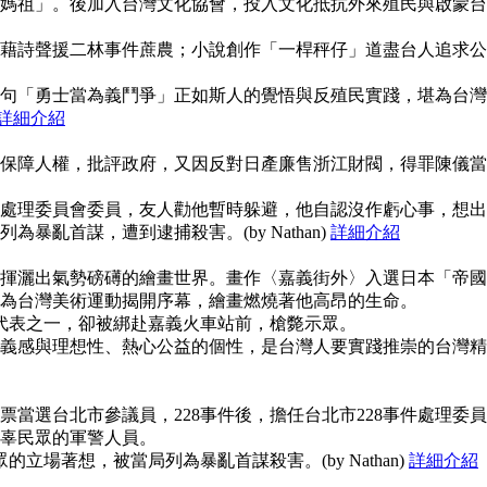
媽祖」。後加入台灣文化協會，投入文化抵抗外來殖民與啟蒙台
藉詩聲援二林事件蔗農；小說創作「一桿秤仔」道盡台人追求公
句「勇士當為義鬥爭」正如斯人的覺悟與反殖民實踐，堪為台灣
詳細介紹
保障人權，批評政府，又因反對日產廉售浙江財閥，得罪陳儀當
事件處理委員會委員，友人勸他暫時躲避，他自認沒作虧心事，想出
暴亂首謀，遭到逮捕殺害。(by Nathan)
詳細介紹
揮灑出氣勢磅礡的繪畫世界。畫作〈嘉義街外〉入選日本「帝國
為台灣美術運動揭開序幕，繪畫燃燒著他高昂的生命。
使代表之一，卻被綁赴嘉義火車站前，槍斃示眾。
義感與理想性、熱心公益的個性，是台灣人要實踐推崇的台灣精
當選台北市參議員，228事件後，擔任台北市228事件處理委員
辜民眾的軍警人員。
的立場著想，被當局列為暴亂首謀殺害。(by Nathan)
詳細介紹