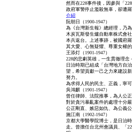
然而在228事件後，因參與「2
政府軍警停止濫殺無辜，卻遭羅織「
介紹
阮朝日（1900-1947）
為《台灣新生報》總經理，乃為
木炭瓦斯發生爐自動車株式會社
本兵返台。上述事跡，被國府羅織
其大愛、心無疑懼、尊重女權的真民
王添灯（1901-1947）
228的悲劇英雄，一生貫徹理
日治時期已組成「台灣地方自治
望，希望貢獻一己之力來建設新
努力。
為求得人民的民主、正義，寧可得罪
吳鴻麒（1901-1947）
曾任律師、法院推事，為人公正
對於貪污暴亂案件的處理十分嚴
公正剛直、嫉惡如仇、為公義公理
施江南（1902-1947）
京都大學醫學院博士，是日治時
走。曾擔任台北州會議員、「22