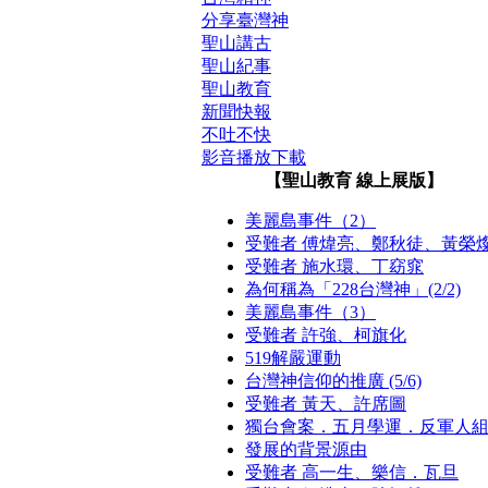
分享臺灣神
聖山講古
聖山紀事
聖山教育
新聞快報
不吐不快
影音播放下載
【聖山教育 線上展版】
美麗島事件（2）
受難者 傅煒亮、鄭秋徒、黃榮
受難者 施水環、丁窈窕
為何稱為「228台灣神」(2/2)
美麗島事件（3）
受難者 許強、柯旗化
519解嚴運動
台灣神信仰的推廣 (5/6)
受難者 黃天、許席圖
獨台會案．五月學運．反軍人
發展的背景源由
受難者 高一生、樂信．瓦旦