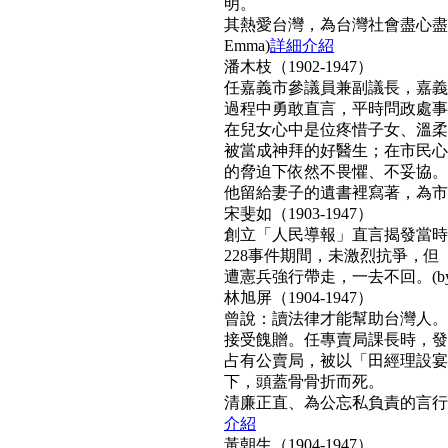
明。
其熱愛台灣，為台灣社會盡心盡
Emma)
詳細介紹
潘木枝（1902-1947）
任嘉義市參議員兼副議長，嘉義
過程中勇敢直言，平時問政處事
在兒女心中是位疼惜子女、溫柔
被當成神拜的好醫生；在市民心
的脅迫下依然不畏懼、不妥協。
他留給妻子的遺書裡寫著，為市民而
宋斐如（1903-1947）
創立「人民導報」直言揭發當時
228事件期間，未激烈抗爭，
遭憲兵強行帶走，一去不回。(by N
林旭屏（1904-1947）
曾說：讀法律才能幫助台灣人。
接受餽贈。任專賣局課長時，發
占有公賣局，被以「田經理設宴
下，頭蓋骨骨折而死。
清廉正直、為公忘私負責的言行，
介紹
黃朝生（1904-1947）