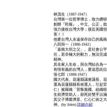
林茂生（1887-1947）
台灣第一位哲學博士，致力鑽研
創辦『民報』，中立、公正，批
強力接收台灣大學；接近美國領
害！！
他要台灣人永遠保存自己的風格與文
八田與一（1886-1942）
「嘉南大圳之父」。是社會公平
任，若非極大的毅力，無法完成
精神。
其全家人生命，與台灣結合為一
有情有義的台灣人，要追思此位真正利
張七郎（1888-1947）
國大代表、花蓮縣議會議長、花
選為花蓮縣縣長候選人，引起官
仁）被羅織「背叛黨國、組織暗
生前濟世助人，卻死於雙手沾滿
其父子博愛濟眾、仁心仁術之大
神。(by Jolen)
詳細介紹