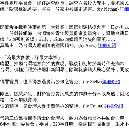
28事件處理委員會」擔任調查組長，調查六名殺人兇手，要求國民
陰謀叛亂首要」罪名，於家中被抓走遇害。(by Nathan)
詳細
民喉舌並批判時事的第一大報業；因應能源拮据創辦「日の丸式
」；於戰後組織「台灣海外青年復員促進委員會」，幫助台籍日
「228叛亂首謀」罪名，成為228媒體界消失的菁英……
主，乃台灣人應追隨的建國精神。(by Aries)
詳細介紹
念－「為最大多數，謀最大幸福」。
聯盟」推動台灣地方自治的實現。戰後初期對於新時代充滿希
台灣。積極活躍於政壇和新聞界，除辦報廣聽人民心聲外，問政
官員，也不得放過貪污公帑之官吏。(by Stella)
詳細介紹
剛直、嫉惡如仇，對於官吏貪污馬虎的作風十分不以為然，因此
格，從不加以寬待。
的精神，是台灣人要學習傳承的精神。(by Emma)
詳細介紹
代第二位獲得醫學博士的台灣人。致力為台籍日本兵回台而奔
8事件處理委員會」委員，228事件時，從病榻前被捉走，生死不