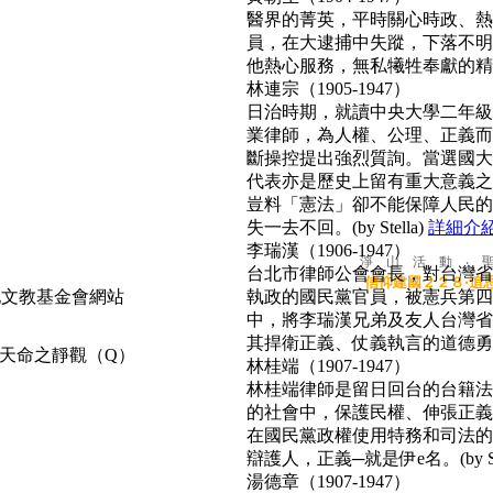
醫界的菁英，平時關心時政、熱心
員，在大逮捕中失蹤，下落不明
他熱心服務，無私犧牲奉獻的精神
林連宗（1905-1947）
日治時期，就讀中央大學二年級
業律師，為人權、公理、正義而
斷操控提出強烈質詢。當選國大
代表亦是歷史上留有重大意義之
豈料「憲法」卻不能保障人民的
失一去不回。(by Stella)
詳細介
李瑞漢（1906-1947）
淨 山 活 動 ‧ 
台北市律師公會會長，對台灣省
信仰建國２２８‧追
執政的國民黨官員，被憲兵第四
中，將李瑞漢兄弟及友人台灣省
其捍衛正義、仗義執言的道德勇氣，
天命之靜觀（Q）
林桂端（1907-1947）
林桂端律師是留日回台的台籍法
的社會中，保護民權、伸張正義
在國民黨政權使用特務和司法的
辯護人，正義─就是伊e名。(by Su
湯德章（1907-1947）