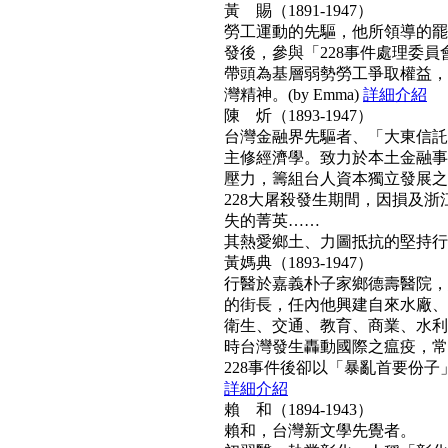
黃 賜（1891-1947）
勞工運動的先驅，他所領導的罷工
發後，參與「228事件處理委
帶頭為基層弱勢勞工爭取權益，
灣精神。(by Emma)
詳細介紹
陳 炘（1893-1947）
台灣金融界先驅者、「大東信託
主修經濟學。致力於本土金融事
壓力，籌組台人資本獨立發展之
228大屠殺發生期間，因損及浙
失的菁英……
其熱愛鄉土、力圖抵抗的堅持行動力
黃媽典（1893-1947）
行醫於嘉義朴子家鄉德壽醫院，
的街長，任內他興建自來水廠、
衛生、交通、教育、商業、水利
時台灣發生轟動國際之瘟疫，常
228事件後卻以「暴亂首要份子」
詳細介紹
賴 和（1894-1943）
賴和，台灣新文學先覺者。