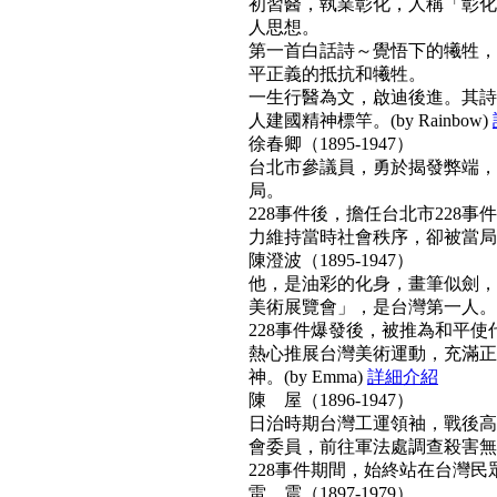
初習醫，執業彰化，人稱「彰化
人思想。
第一首白話詩～覺悟下的犧牲，
平正義的抵抗和犧牲。
一生行醫為文，啟迪後進。其詩
人建國精神標竿。(by Rainbow)
徐春卿（1895-1947）
台北市參議員，勇於揭發弊端，
局。
228事件後，擔任台北市228
力維持當時社會秩序，卻被當局列為
陳澄波（1895-1947）
他，是油彩的化身，畫筆似劍，
美術展覽會」，是台灣第一人。
228事件爆發後，被推為和平
熱心推展台灣美術運動，充滿正
神。(by Emma)
詳細介紹
陳 屋（1896-1947）
日治時期台灣工運領袖，戰後高票
會委員，前往軍法處調查殺害無
228事件期間，始終站在台灣民眾
雷 震（1897-1979）