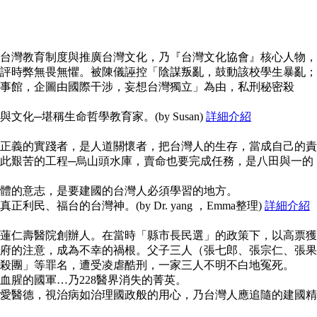
台灣教育制度與推廣台灣文化，乃『台灣文化協會』核心人物，
評時弊無畏無懼。被陳儀誣控「陰謀叛亂，鼓動該校學生暴亂；
事館，企圖由國際干涉，妄想台灣獨立」為由，私刑秘密殺
化─堪稱生命哲學教育家。(by Susan)
詳細介紹
正義的實踐者，是人道關懷者，把台灣人的生存，當成自己的責
此艱苦的工程─烏山頭水庫，賣命也要完成任務，是八田與一的
體的意志，是要建國的台灣人必須學習的地方。
民、福台的台灣神。(by Dr. yang ，Emma整理)
詳細介紹
蓮仁壽醫院創辦人。在當時「縣市長民選」的政策下，以高票獲
府的注意，成為不幸的禍根。父子三人（張七郎、張宗仁、張果
殺團」等罪名，遭受凌虐酷刑，一家三人不明不白地冤死。
血腥的國軍…乃228醫界消失的菁英。
愛醫德，視治病如治理國政般的用心，乃台灣人應追隨的建國精