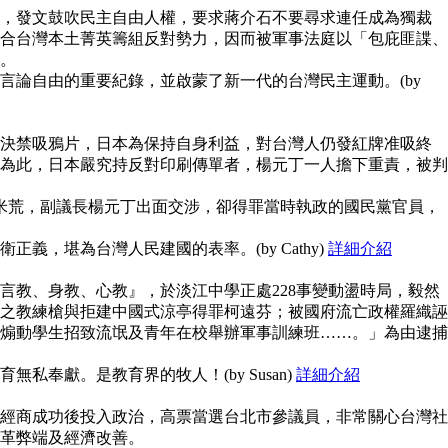
，發文鼓吹民主自由人權，要求蔣介石不要尋求連任成為獨裁
合台灣本土菁英籌組反對勢力，因而被軍事法庭以「包庇匪諜、
。
言論自由的重要紀錄，並啟蒙了新一代的台灣民主運動。(by
決禁吸鴉片，日本為保持自身利益，對台灣人仍發紅牌准吸終
為此，日本嚴究持反對印刷傳單者，楊元丁一人擔下重責，被判
鬧米荒，副議長楊元丁出面交涉，卻得罪當時執政的國民黨官員，
義，堪為台灣人民建國的表率。(by Cathy)
詳細介紹
言教、身教、心教』，於淡江中學正處228事變動盪時局，毅然
之教練槍與拒建中國式涼亭得罪柯遠芬；被國府流亡政權羅織誣
煽動學生招致流氓及青年在校舉辦軍事訓練班……。」為由逮捕
私奉獻。是教育界的牧人！(by Susan)
詳細介紹
經商成功後投入政治，高票當選台北市參議員，非常關心台灣社
革弊端及經濟改善。