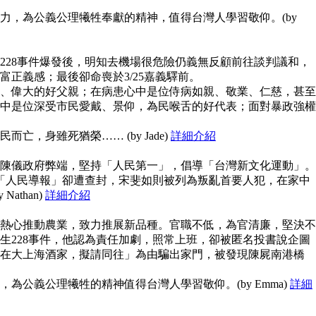
力，為公義公理犧牲奉獻的精神，值得台灣人學習敬仰。(by
228事件爆發後，明知去機場很危險仍義無反顧前往談判議和，
富正義感；最後卻命喪於3/25嘉義驛前。
、偉大的好父親；在病患心中是位侍病如親、敬業、仁慈，甚至
中是位深受市民愛戴、景仰，為民喉舌的好代表；面對暴政強權
亡，身雖死猶榮…… (by Jade)
詳細介紹
陳儀政府弊端，堅持「人民第一」，倡導「台灣新文化運動」。
但「人民導報」卻遭查封，宋斐如則被列為叛亂首要人犯，在家中
athan)
詳細介紹
熱心推動農業，致力推展新品種。官職不低，為官清廉，堅決不
生228事件，他認為責任加劇，照常上班，卻被匿名投書說企圖
在大上海酒家，擬請同往」為由騙出家門，被發現陳屍南港橋
為公義公理犧牲的精神值得台灣人學習敬仰。(by Emma)
詳細