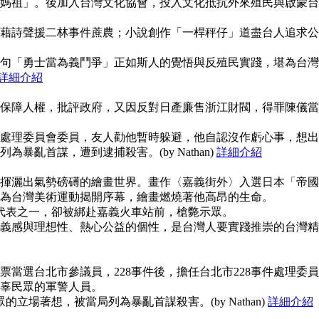
媽祖」。後加入台灣文化協會，投入文化抵抗外來殖民與啟蒙台
藉詩聲援二林事件蔗農；小說創作「一桿秤仔」道盡台人追求公
句「勇士當為義鬥爭」正如斯人的覺悟與反殖民實踐，堪為台灣
詳細介紹
保障人權，批評政府，又因反對日產廉售浙江財閥，得罪陳儀當
事件處理委員會委員，友人勸他暫時躲避，他自認沒作虧心事，想出
暴亂首謀，遭到逮捕殺害。(by Nathan)
詳細介紹
揮灑出氣勢磅礡的繪畫世界。畫作〈嘉義街外〉入選日本「帝國
為台灣美術運動揭開序幕，繪畫燃燒著他高昂的生命。
使代表之一，卻被綁赴嘉義火車站前，槍斃示眾。
義感與理想性、熱心公益的個性，是台灣人要實踐推崇的台灣精
當選台北市參議員，228事件後，擔任台北市228事件處理委員
辜民眾的軍警人員。
的立場著想，被當局列為暴亂首謀殺害。(by Nathan)
詳細介紹