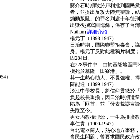
蔣介石時期敢於犀利批判國民黨
者，並提出反攻大陸無望論，結
煽動叛亂」的罪名判處十年徒刑
出獄後撰寫回憶錄，保存了台灣
Nathan)
詳細介紹
楊元丁（1898-1947）
日治時期，國際聯盟拒毒會，議
身。楊元丁反對此種鴉片制度；
囚284日。
在228事件中，由於基隆地區
橫死於基隆「田寮港」。
954）
其一生熱心助人、不畏強權、捍衛正
陳能通（1899-1947）
淡江中學校長，將信仰貫徹於『
負起校長重擔，因日治時期遺留
陷為「匪首」並「發表荒謬言論
失蹤至今。
男女均教權理念，一生為推廣教育無
李仁貴（1900-1947）
台北電器商人，熱心地方事務，
會民生問題，曾要求國民政府改