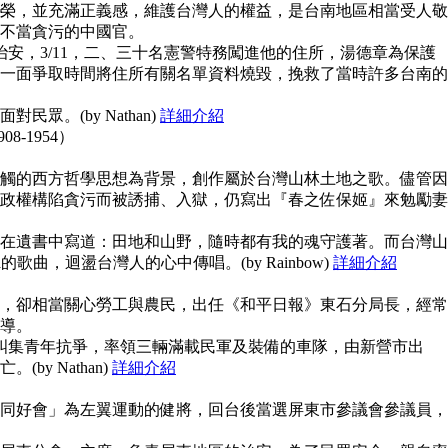
榮，並充滿正義感，維護台灣人的權益，是台南地區相當受人敬
不當貪污的中國官。
治安，3/11，二、三十名憲警特務闖進他的住所，湯德章為保護
一面爭取時間將住所有關名單資料燒毀，挽救了當時許多台南的
眾。(by Nathan)
詳細介紹
908-1954）
觸的西方哲學思想為背景，創作屬於台灣山林土地之歌。儘管因
政權構陷貪污而被誘捕、入獄，仍寫出『春之佐保姬』來勉勵妻
在遺書中寫道：田地和山野，隨時都有我的魂守護著。而台灣山
guna的歌曲，迴盪台灣人的心中傳唱。(by Rainbow)
詳細介紹
，卻相當關心勞工與農民，出任《和平日報》東石分局長，經常
導。
上糾集青年抗爭，率領三輛滿載民軍及裝備的車隊，由新營市出
y Nathan)
詳細介紹
同好會」為左翼運動的健將，回台後當選屏東市參議會參議員，