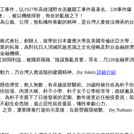
事件，以1927年高雄淺野水泥廠罷工事件最著名。228事件爆
員會」，被以機槍掃射，喪命於亂槍之下！
為公義、公理，無私犧牲奉獻的精神，是台灣人要效法傳承的台
株式會社」創辦人，留學於日本慶應大學及美國哥倫比亞大學，
業的拓展，為對抗日人消滅民族意識之文化侵略及對台金融經濟
金融機構。
江財閥利益，被國府羅織「陰謀叛亂首要」罪名，乃228金融界消
，乃台灣人應追隨的建國精神。(by Jolen)
詳細介紹
懸壺濟世，救人無數，有卓越拔群醫術。28歲時被任命為朴子街
街役場、內厝大橋、朴子小學、朴子女子公學校等等，政績遍及
、為朴子市奠下了日後發展的宏圖。數年後更赴任檢疫委員；當
不顧生命危險，遏止惡性鼠疫蔓延，犧牲奉獻心力。
之罪，遭軍隊毒打遊街示眾後，在新營圓環槍斃。 (by Nathan)