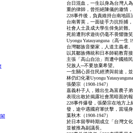
台日混血，一生以身為台灣人為
重的律師，曾拒絕陳儀的邀情，
228事件後，負責維持台南地區
台南菁英，一面徒手力抗拒捕，
社會人士及成大學生倖免於難。
死前遭刑求遊街仍毫不畏懼微笑面對民
Uyongu Yatauyanguna（高一生 1
台灣鄒族音樂家，人道主義者。
以其鄒族傳統和日本師範教育接
主張「高山自治」而遭中國殖民
兒族人─不要放棄希望。
燦
一生關心原住民經濟與前途，並
林仍幻化著Uyongu Yatauyan
張榮宗（1908-1947）
嘉義朴子人，雖出生為富農子弟
表現出敢於揭露社會黑暗面的報
228事件爆發，張榮宗在地方
發，途中遇國府軍伏擊，當場身亡。(b
葉秋木（1908-1947）
組閣
於日本留學時期成立「台灣文化
並被推為副議長。