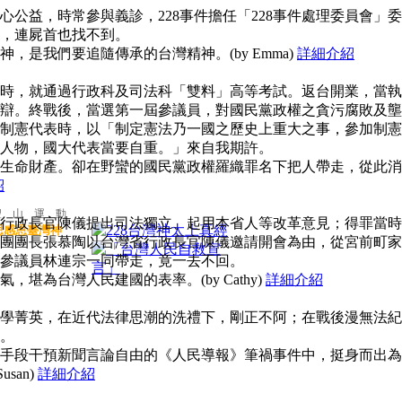
公益，時常參與義診，228事件擔任「228事件處理委員會」委
，連屍首也找不到。
，是我們要追隨傳承的台灣精神。(by Emma)
詳細介紹
時，就通過行政科及司法科「雙料」高等考試。返台開業，當執
辯。終戰後，當選第一屆參議員，對國民黨政權之貪污腐敗及壟
制憲代表時，以「制定憲法乃一國之歷史上重大之事，參加制憲
人物，國大代表當要自重。」來自我期許。
生命財產。卻在野蠻的國民黨政權羅織罪名下把人帶走，從此消
紹
聖 山 運 動
行政長官陳儀提出司法獨立、起用本省人等改革意見；得罪當時
思感恩臺灣神
團團長張慕陶以台灣省行政長官陳儀邀請開會為由，從宮前町家
參議員林連宗一同帶走，竟一去不回。
堪為台灣人民建國的表率。(by Cathy)
詳細介紹
學菁英，在近代法律思潮的洗禮下，剛正不阿；在戰後漫無法紀
。
手段干預新聞言論自由的《人民導報》筆禍事件中，挺身而出為
san)
詳細介紹