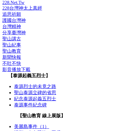
228.Net.Tw
228台灣神太上真經
追思祈願
護國台灣神
台灣精神
分享臺灣神
聖山講古
聖山紀事
聖山教育
新聞快報
不吐不快
影音播放下載
【泰源起義五烈士】
泰源烈士的未竟之路
聖山泰源立碑的省思
紀念泰源起義五烈士
泰源事件紀念碑
【聖山教育 線上展版】
美麗島事件（1）