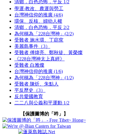
清鄉．白色恐怖．平反 1/2
學運‧教改、農運與勞工
台灣神信仰的推廣 (4/6)
環保、反核、婦幼人權
清鄉．白色恐怖．平反 2/2
為何稱為「228台灣神」(2/2)
受難者 施水環、丁窈窕
美麗島事件（3）
受難者 傅煒亮、鄭秋徒、黃榮燦
《228台灣神太上真經》
受難者 白雅燦
台灣神信仰的推廣 (1/6)
為何稱為「228台灣神」(1/2)
受難者 陳炘、朱點人
平反歷史（3）
反共愛國教育
二二八與公義和平運動 1/2
【保護圖博的「吽」】