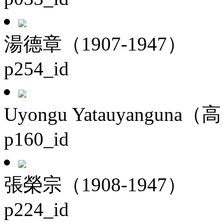
湯德章（1907-1947）
p254_id
Uyongu Yatauyanguna（
p160_id
張榮宗（1908-1947）
p224_id