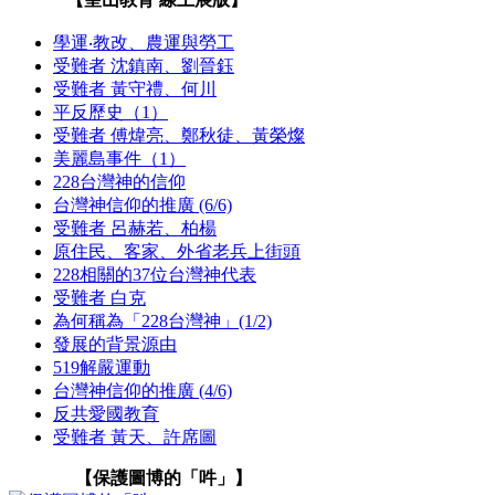
學運‧教改、農運與勞工
受難者 沈鎮南、劉晉鈺
受難者 黃守禮、何川
平反歷史（1）
受難者 傅煒亮、鄭秋徒、黃榮燦
美麗島事件（1）
228台灣神的信仰
台灣神信仰的推廣 (6/6)
受難者 呂赫若、柏楊
原住民、客家、外省老兵上街頭
228相關的37位台灣神代表
受難者 白克
為何稱為「228台灣神」(1/2)
發展的背景源由
519解嚴運動
台灣神信仰的推廣 (4/6)
反共愛國教育
受難者 黃天、許席圖
【保護圖博的「吽」】