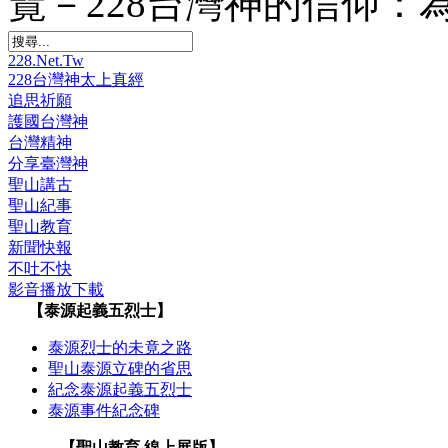
覽－228台灣神的信仰：為何
228.Net.Tw
228台灣神太上真經
追思祈願
護國台灣神
台灣精神
分享臺灣神
聖山講古
聖山紀事
聖山教育
新聞快報
不吐不快
影音播放下載
【泰源起義五烈士】
泰源烈士的未竟之路
聖山泰源立碑的省思
紀念泰源起義五烈士
泰源事件紀念碑
【聖山教育 線上展版】