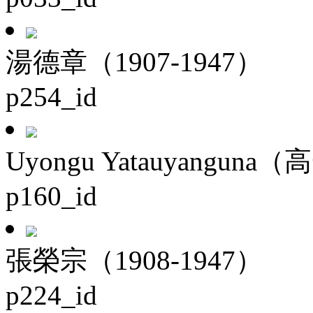
湯德章（1907-1947）
p254_id
Uyongu Yatauyanguna（
p160_id
張榮宗（1908-1947）
p224_id