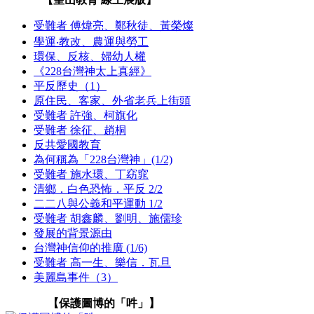
受難者 傅煒亮、鄭秋徒、黃榮燦
學運‧教改、農運與勞工
環保、反核、婦幼人權
《228台灣神太上真經》
平反歷史（1）
原住民、客家、外省老兵上街頭
受難者 許強、柯旗化
受難者 徐征、趙桐
反共愛國教育
為何稱為「228台灣神」(1/2)
受難者 施水環、丁窈窕
清鄉．白色恐怖．平反 2/2
二二八與公義和平運動 1/2
受難者 胡鑫麟、劉明、施儒珍
發展的背景源由
台灣神信仰的推廣 (1/6)
受難者 高一生、樂信．瓦旦
美麗島事件（3）
【保護圖博的「吽」】