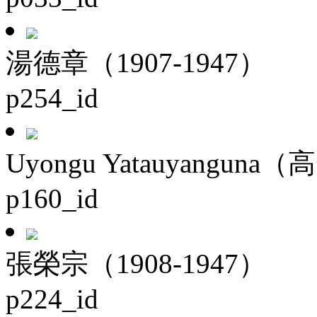
湯德章（1907-1947）
p254_id
Uyongu Yatauyanguna（
p160_id
張榮宗（1908-1947）
p224_id