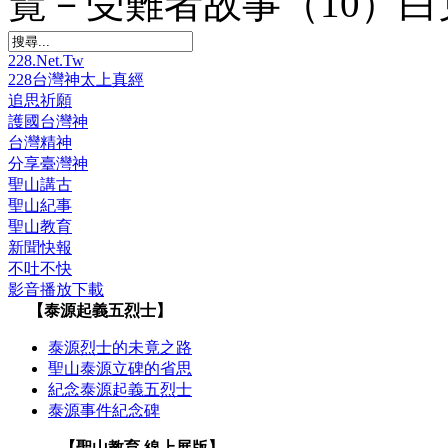
覽－受難者故事（10）白
228.Net.Tw
228台灣神太上真經
追思祈願
護國台灣神
台灣精神
分享臺灣神
聖山講古
聖山紀事
聖山教育
新聞快報
不吐不快
影音播放下載
【泰源起義五烈士】
泰源烈士的未竟之路
聖山泰源立碑的省思
紀念泰源起義五烈士
泰源事件紀念碑
【聖山教育 線上展版】