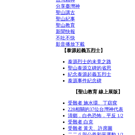
分享臺灣神
聖山講古
聖山紀事
聖山教育
新聞快報
不吐不快
影音播放下載
【泰源起義五烈士】
泰源烈士的未竟之路
聖山泰源立碑的省思
紀念泰源起義五烈士
泰源事件紀念碑
【聖山教育 線上展版】
受難者 施水環、丁窈窕
228相關的37位台灣神代表
清鄉．白色恐怖．平反 1/2
受難者 白克
受難者 黃天、許席圖
二二八與公義和平運動 1/2