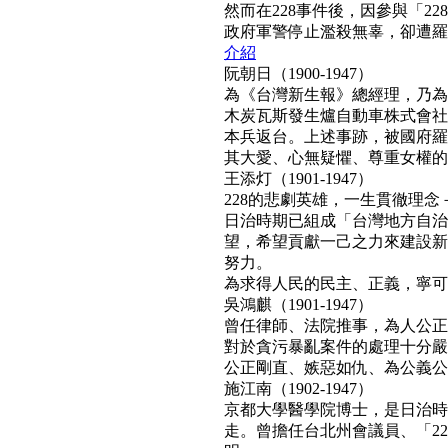
然而在228事件後，因參與「2
政府軍警停止濫殺無辜，卻遭羅織「
介紹
阮朝日（1900-1947）
為《台灣新生報》總經理，乃為
木炭瓦斯發生爐自動車株式會社
本兵返台。上述事跡，被國府羅織
其大愛、心無疑懼、尊重女權的真民
王添灯（1901-1947）
228的悲劇英雄，一生貫徹理
日治時期已組成「台灣地方自治
望，希望貢獻一己之力來建設新
努力。
為求得人民的民主、正義，寧可得罪
吳鴻麒（1901-1947）
曾任律師、法院推事，為人公正
對於貪污暴亂案件的處理十分嚴
公正剛直、嫉惡如仇、為公義公理
施江南（1902-1947）
京都大學醫學院博士，是日治時
走。曾擔任台北州會議員、「22