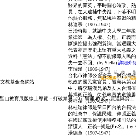
醫界的菁英，平時關心時政、熱心
員，在大逮捕中失蹤，下落不明
他熱心服務，無私犧牲奉獻的精神
林連宗（1905-1947）
日治時期，就讀中央大學二年級
業律師，為人權、公理、正義而
斷操控提出強烈質詢。當選國大
代表亦是歷史上留有重大意義之
豈料「憲法」卻不能保障人民的
失一去不回。(by Stella)
詳細介
李瑞漢（1906-1947）
淨 山 活 動 ‧ 
台北市律師公會會長，對台灣省
信仰建國２２８‧追
執政的國民黨官員，被憲兵第四
中，將李瑞漢兄弟及友人台灣省
其捍衛正義、仗義執言的道德勇氣，
聖山教育展版線上導覽－打破禁忌（9）學運‧教改、農運與勞工
林桂端（1907-1947）
林桂端律師是留日回台的台籍法
的社會中，保護民權、伸張正義
在國民黨政權使用特務和司法的
辯護人，正義─就是伊e名。(by Su
湯德章（1907-1947）