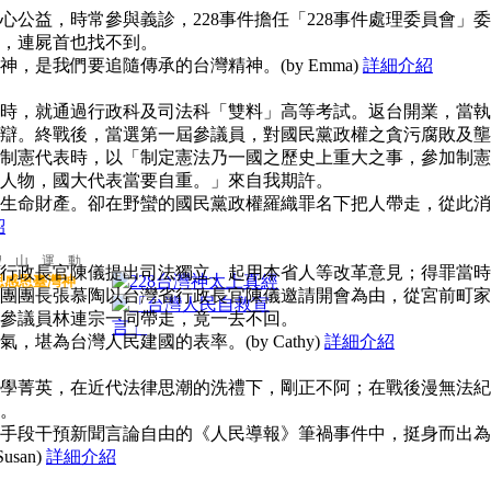
公益，時常參與義診，228事件擔任「228事件處理委員會」委
，連屍首也找不到。
，是我們要追隨傳承的台灣精神。(by Emma)
詳細介紹
時，就通過行政科及司法科「雙料」高等考試。返台開業，當執
辯。終戰後，當選第一屆參議員，對國民黨政權之貪污腐敗及壟
制憲代表時，以「制定憲法乃一國之歷史上重大之事，參加制憲
人物，國大代表當要自重。」來自我期許。
生命財產。卻在野蠻的國民黨政權羅織罪名下把人帶走，從此消
紹
聖 山 運 動
行政長官陳儀提出司法獨立、起用本省人等改革意見；得罪當時
思感恩臺灣神
團團長張慕陶以台灣省行政長官陳儀邀請開會為由，從宮前町家
參議員林連宗一同帶走，竟一去不回。
堪為台灣人民建國的表率。(by Cathy)
詳細介紹
學菁英，在近代法律思潮的洗禮下，剛正不阿；在戰後漫無法紀
。
手段干預新聞言論自由的《人民導報》筆禍事件中，挺身而出為
san)
詳細介紹