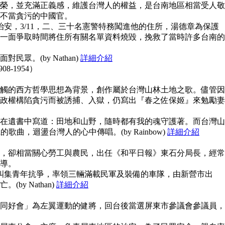
榮，並充滿正義感，維護台灣人的權益，是台南地區相當受人敬
不當貪污的中國官。
治安，3/11，二、三十名憲警特務闖進他的住所，湯德章為保護
一面爭取時間將住所有關名單資料燒毀，挽救了當時許多台南的
眾。(by Nathan)
詳細介紹
908-1954）
觸的西方哲學思想為背景，創作屬於台灣山林土地之歌。儘管因
政權構陷貪污而被誘捕、入獄，仍寫出『春之佐保姬』來勉勵妻
在遺書中寫道：田地和山野，隨時都有我的魂守護著。而台灣山
guna的歌曲，迴盪台灣人的心中傳唱。(by Rainbow)
詳細介紹
，卻相當關心勞工與農民，出任《和平日報》東石分局長，經常
導。
上糾集青年抗爭，率領三輛滿載民軍及裝備的車隊，由新營市出
y Nathan)
詳細介紹
同好會」為左翼運動的健將，回台後當選屏東市參議會參議員，