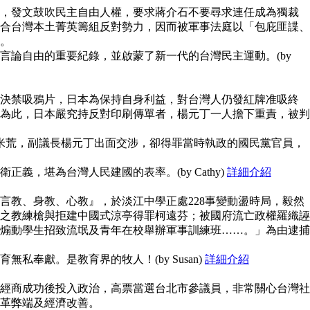
，發文鼓吹民主自由人權，要求蔣介石不要尋求連任成為獨裁
合台灣本土菁英籌組反對勢力，因而被軍事法庭以「包庇匪諜、
。
言論自由的重要紀錄，並啟蒙了新一代的台灣民主運動。(by
決禁吸鴉片，日本為保持自身利益，對台灣人仍發紅牌准吸終
為此，日本嚴究持反對印刷傳單者，楊元丁一人擔下重責，被判
鬧米荒，副議長楊元丁出面交涉，卻得罪當時執政的國民黨官員，
義，堪為台灣人民建國的表率。(by Cathy)
詳細介紹
言教、身教、心教』，於淡江中學正處228事變動盪時局，毅然
之教練槍與拒建中國式涼亭得罪柯遠芬；被國府流亡政權羅織誣
煽動學生招致流氓及青年在校舉辦軍事訓練班……。」為由逮捕
私奉獻。是教育界的牧人！(by Susan)
詳細介紹
經商成功後投入政治，高票當選台北市參議員，非常關心台灣社
革弊端及經濟改善。