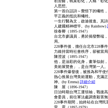
初習醫，執業彰化，人稱「彰化
人思想。
第一首白話詩～覺悟下的犧牲，
平正義的抵抗和犧牲。
一生行醫為文，啟迪後進。其詩
人建國精神標竿。(by Rainbow)
徐春卿（1895-1947）
台北市參議員，勇於揭發弊端，
局。
228事件後，擔任台北市228
力維持當時社會秩序，卻被當局列為
陳澄波（1895-1947）
他，是油彩的化身，畫筆似劍，
美術展覽會」，是台灣第一人。
228事件爆發後，被推為和平
熱心推展台灣美術運動，充滿正
神。(by Emma)
詳細介紹
陳 屋（1896-1947）
日治時期台灣工運領袖，戰後高票
會委員，前往軍法處調查殺害無
228事件期間，始終站在台灣民眾
雷 震（1897-1979）