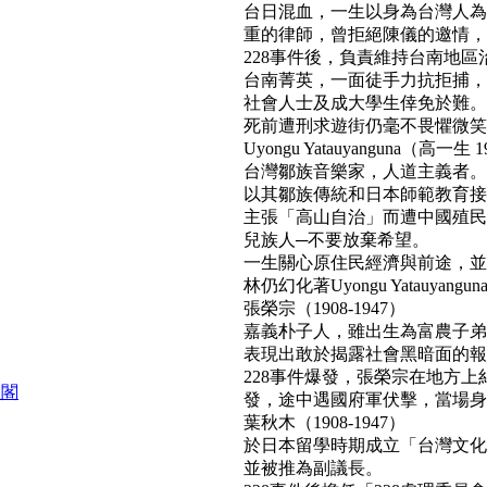
台日混血，一生以身為台灣人為
重的律師，曾拒絕陳儀的邀情，
228事件後，負責維持台南地區
台南菁英，一面徒手力抗拒捕，
社會人士及成大學生倖免於難。
死前遭刑求遊街仍毫不畏懼微笑面對民
Uyongu Yatauyanguna（高一生 1
台灣鄒族音樂家，人道主義者。
以其鄒族傳統和日本師範教育接
主張「高山自治」而遭中國殖民
兒族人─不要放棄希望。
一生關心原住民經濟與前途，並
林仍幻化著Uyongu Yatauyan
張榮宗（1908-1947）
嘉義朴子人，雖出生為富農子弟
表現出敢於揭露社會黑暗面的報
228事件爆發，張榮宗在地方
組閣
發，途中遇國府軍伏擊，當場身亡。(b
葉秋木（1908-1947）
於日本留學時期成立「台灣文化
並被推為副議長。