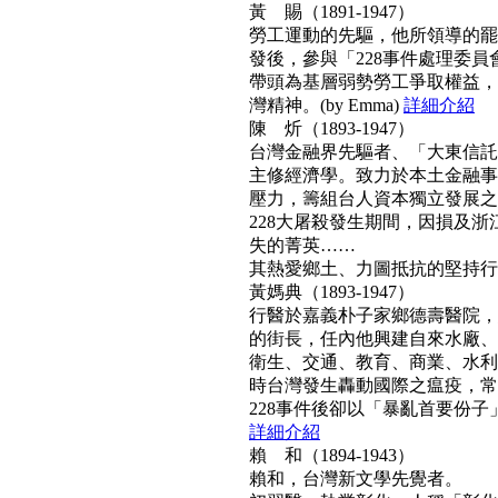
黃 賜（1891-1947）
勞工運動的先驅，他所領導的罷工
發後，參與「228事件處理委
帶頭為基層弱勢勞工爭取權益，
灣精神。(by Emma)
詳細介紹
陳 炘（1893-1947）
台灣金融界先驅者、「大東信託
主修經濟學。致力於本土金融事
壓力，籌組台人資本獨立發展之
228大屠殺發生期間，因損及浙
失的菁英……
其熱愛鄉土、力圖抵抗的堅持行動力
黃媽典（1893-1947）
行醫於嘉義朴子家鄉德壽醫院，
的街長，任內他興建自來水廠、
衛生、交通、教育、商業、水利
時台灣發生轟動國際之瘟疫，常
228事件後卻以「暴亂首要份子」
詳細介紹
賴 和（1894-1943）
賴和，台灣新文學先覺者。