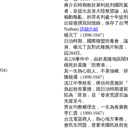
蔣介石時期敢於犀利批判國民黨
者，並提出反攻大陸無望論，結
煽動叛亂」的罪名判處十年徒刑
出獄後撰寫回憶錄，保存了台灣
Nathan)
詳細介紹
楊元丁（1898-1947）
日治時期，國際聯盟拒毒會，議
身。楊元丁反對此種鴉片制度；
囚284日。
在228事件中，由於基隆地區
橫死於基隆「田寮港」。
954）
其一生熱心助人、不畏強權、捍衛正
陳能通（1899-1947）
淡江中學校長，將信仰貫徹於『
負起校長重擔，因日治時期遺留
陷為「匪首」並「發表荒謬言論
失蹤至今。
男女均教權理念，一生為推廣教育無
李仁貴（1900-1947）
台北電器商人，熱心地方事務，
會民生問題，曾要求國民政府改