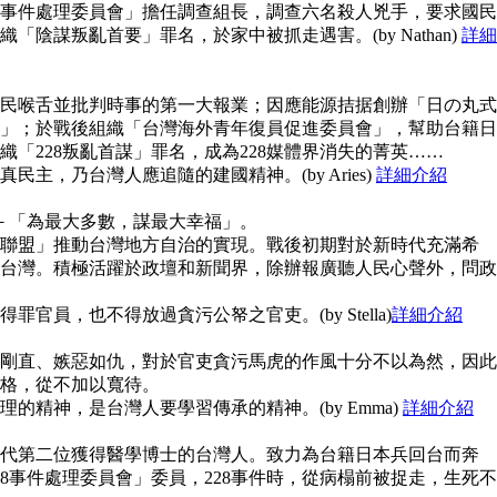
28事件處理委員會」擔任調查組長，調查六名殺人兇手，要求國民
陰謀叛亂首要」罪名，於家中被抓走遇害。(by Nathan)
詳細
民喉舌並批判時事的第一大報業；因應能源拮据創辦「日の丸式
」；於戰後組織「台灣海外青年復員促進委員會」，幫助台籍日
「228叛亂首謀」罪名，成為228媒體界消失的菁英……
主，乃台灣人應追隨的建國精神。(by Aries)
詳細介紹
念－「為最大多數，謀最大幸福」。
聯盟」推動台灣地方自治的實現。戰後初期對於新時代充滿希
台灣。積極活躍於政壇和新聞界，除辦報廣聽人民心聲外，問政
官員，也不得放過貪污公帑之官吏。(by Stella)
詳細介紹
剛直、嫉惡如仇，對於官吏貪污馬虎的作風十分不以為然，因此
格，從不加以寬待。
的精神，是台灣人要學習傳承的精神。(by Emma)
詳細介紹
代第二位獲得醫學博士的台灣人。致力為台籍日本兵回台而奔
8事件處理委員會」委員，228事件時，從病榻前被捉走，生死不