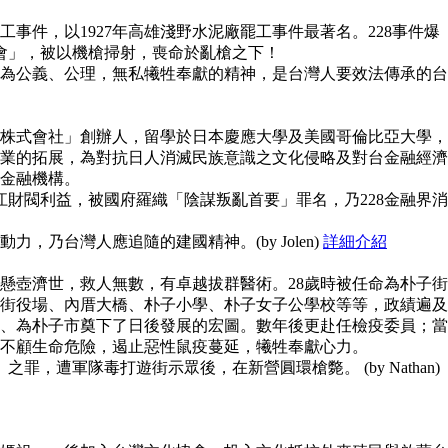
事件，以1927年高雄淺野水泥廠罷工事件最著名。228事件爆
員會」，被以機槍掃射，喪命於亂槍之下！
為公義、公理，無私犧牲奉獻的精神，是台灣人要效法傳承的台
株式會社」創辦人，留學於日本慶應大學及美國哥倫比亞大學，
業的拓展，為對抗日人消滅民族意識之文化侵略及對台金融經濟
金融機構。
江財閥利益，被國府羅織「陰謀叛亂首要」罪名，乃228金融界消
，乃台灣人應追隨的建國精神。(by Jolen)
詳細介紹
懸壺濟世，救人無數，有卓越拔群醫術。28歲時被任命為朴子街
街役場、內厝大橋、朴子小學、朴子女子公學校等等，政績遍及
、為朴子市奠下了日後發展的宏圖。數年後更赴任檢疫委員；當
不顧生命危險，遏止惡性鼠疫蔓延，犧牲奉獻心力。
之罪，遭軍隊毒打遊街示眾後，在新營圓環槍斃。 (by Nathan)