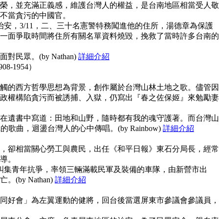
榮，並充滿正義感，維護台灣人的權益，是台南地區相當受人敬
不當貪污的中國官。
治安，3/11，二、三十名憲警特務闖進他的住所，湯德章為保護
一面爭取時間將住所有關名單資料燒毀，挽救了當時許多台南的
眾。(by Nathan)
詳細介紹
908-1954）
觸的西方哲學思想為背景，創作屬於台灣山林土地之歌。儘管因
政權構陷貪污而被誘捕、入獄，仍寫出『春之佐保姬』來勉勵妻
在遺書中寫道：田地和山野，隨時都有我的魂守護著。而台灣山
guna的歌曲，迴盪台灣人的心中傳唱。(by Rainbow)
詳細介紹
，卻相當關心勞工與農民，出任《和平日報》東石分局長，經常
導。
上糾集青年抗爭，率領三輛滿載民軍及裝備的車隊，由新營市出
y Nathan)
詳細介紹
同好會」為左翼運動的健將，回台後當選屏東市參議會參議員，