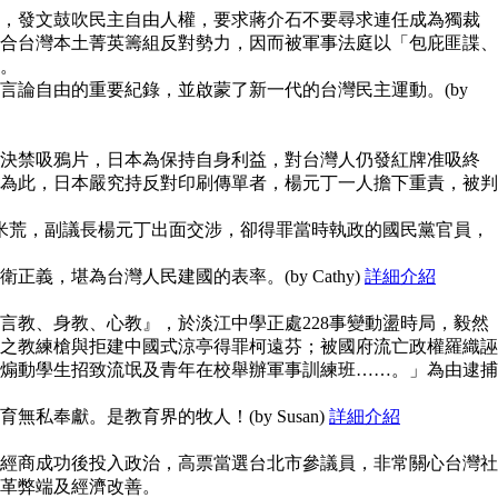
，發文鼓吹民主自由人權，要求蔣介石不要尋求連任成為獨裁
合台灣本土菁英籌組反對勢力，因而被軍事法庭以「包庇匪諜、
。
言論自由的重要紀錄，並啟蒙了新一代的台灣民主運動。(by
決禁吸鴉片，日本為保持自身利益，對台灣人仍發紅牌准吸終
為此，日本嚴究持反對印刷傳單者，楊元丁一人擔下重責，被判
鬧米荒，副議長楊元丁出面交涉，卻得罪當時執政的國民黨官員，
義，堪為台灣人民建國的表率。(by Cathy)
詳細介紹
言教、身教、心教』，於淡江中學正處228事變動盪時局，毅然
之教練槍與拒建中國式涼亭得罪柯遠芬；被國府流亡政權羅織誣
煽動學生招致流氓及青年在校舉辦軍事訓練班……。」為由逮捕
私奉獻。是教育界的牧人！(by Susan)
詳細介紹
經商成功後投入政治，高票當選台北市參議員，非常關心台灣社
革弊端及經濟改善。