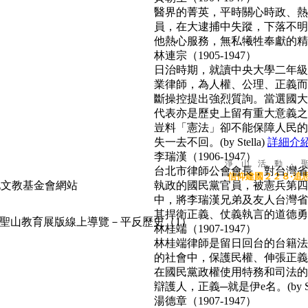
醫界的菁英，平時關心時政、熱心
員，在大逮捕中失蹤，下落不明
他熱心服務，無私犧牲奉獻的精神
林連宗（1905-1947）
日治時期，就讀中央大學二年級
業律師，為人權、公理、正義而
斷操控提出強烈質詢。當選國大
代表亦是歷史上留有重大意義之
豈料「憲法」卻不能保障人民的
失一去不回。(by Stella)
詳細介
李瑞漢（1906-1947）
淨 山 活 動 ‧ 
台北市律師公會會長，對台灣省
信仰建國２２８‧追
執政的國民黨官員，被憲兵第四
中，將李瑞漢兄弟及友人台灣省
其捍衛正義、仗義執言的道德勇氣，
聖山教育展版線上導覽－平反歷史（1）
林桂端（1907-1947）
林桂端律師是留日回台的台籍法
的社會中，保護民權、伸張正義
在國民黨政權使用特務和司法的
辯護人，正義─就是伊e名。(by Su
湯德章（1907-1947）