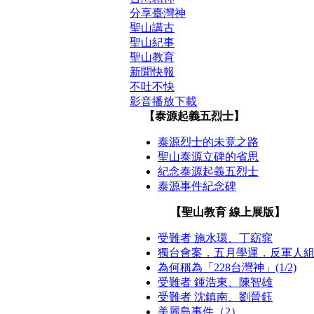
分享臺灣神
聖山講古
聖山紀事
聖山教育
新聞快報
不吐不快
影音播放下載
【泰源起義五烈士】
泰源烈士的未竟之路
聖山泰源立碑的省思
紀念泰源起義五烈士
泰源事件紀念碑
【聖山教育 線上展版】
受難者 施水環、丁窈窕
獨台會案．五月學運．反軍人
為何稱為「228台灣神」(1/2)
受難者 鍾浩東、陳智雄
受難者 沈鎮南、劉晉鈺
美麗島事件（2）