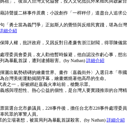
媽祖」。後加入台灣文化協會，投入文化抵抗外來殖民與啟蒙台
藉詩聲援二林事件蔗農；小說創作「一桿秤仔」道盡台人追求公
句「勇士當為義鬥爭」正如斯人的覺悟與反殖民實踐，堪為台灣
詳細介紹
保障人權，批評政府，又因反對日產廉售浙江財閥，得罪陳儀當
事件處理委員會委員，友人勸他暫時躲避，他自認沒作虧心事，想出
暴亂首謀，遭到逮捕殺害。(by Nathan)
詳細介紹
揮灑出氣勢磅礡的繪畫世界。畫作〈嘉義街外〉入選日本「帝國
為台灣美術運動揭開序幕，繪畫燃燒著他高昂的生命。
使代表之一，卻被綁赴嘉義火車站前，槍斃示眾。
義感與理想性、熱心公益的個性，是台灣人要實踐推崇的台灣精
當選台北市參議員，228事件後，擔任台北市228事件處理委員
辜民眾的軍警人員。
的立場著想，被當局列為暴亂首謀殺害。(by Nathan)
詳細介紹