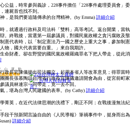
公益，時常參與義診，228事件擔任「228事件處理委員會」委
，連屍首也找不到。
，是我們要追隨傳承的台灣精神。(by Emma)
詳細介紹
時，就通過行政科及司法科「雙料」高等考試。返台開業，當執
辯。終戰後，當選第一屆參議員，對國民黨政權之貪污腐敗及壟
制憲代表時，以「制定憲法乃一國之歷史上重大之事，參加制憲
人物，國大代表當要自重。」來自我期許。
生命財產。卻在野蠻的國民黨政權羅織罪名下把人帶走，從此消
紹
聖 山 運 動
行政長官陳儀提出司法獨立、起用本省人等改革意見；得罪當時
思感恩臺灣神
團團長張慕陶以台灣省行政長官陳儀邀請開會為由，從宮前町家
參議員林連宗一同帶走，竟一去不回。
堪為台灣人民建國的表率。(by Cathy)
詳細介紹
學菁英，在近代法律思潮的洗禮下，剛正不阿；在戰後漫無法紀
。
手段干預新聞言論自由的《人民導報》筆禍事件中，挺身而出為
san)
詳細介紹