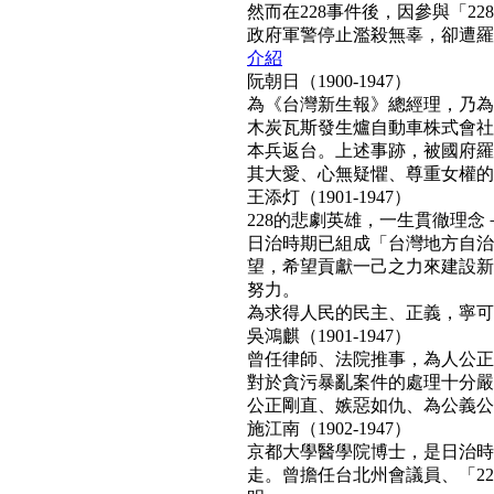
然而在228事件後，因參與「2
政府軍警停止濫殺無辜，卻遭羅織「
介紹
阮朝日（1900-1947）
為《台灣新生報》總經理，乃為
木炭瓦斯發生爐自動車株式會社
本兵返台。上述事跡，被國府羅織
其大愛、心無疑懼、尊重女權的真民
王添灯（1901-1947）
228的悲劇英雄，一生貫徹理
日治時期已組成「台灣地方自治
望，希望貢獻一己之力來建設新
努力。
為求得人民的民主、正義，寧可得罪
吳鴻麒（1901-1947）
曾任律師、法院推事，為人公正
對於貪污暴亂案件的處理十分嚴
公正剛直、嫉惡如仇、為公義公理
施江南（1902-1947）
京都大學醫學院博士，是日治時
走。曾擔任台北州會議員、「22