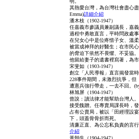
明。
其熱愛台灣，為台灣社會盡心盡
Emma)
詳細介紹
潘木枝（1902-1947）
任嘉義市參議員兼副議長，嘉義
過程中勇敢直言，平時問政處事
在兒女心中是位疼惜子女、溫柔
被當成神拜的好醫生；在市民心
的脅迫下依然不畏懼、不妥協。
他留給妻子的遺書裡寫著，為市民而
宋斐如（1903-1947）
創立「人民導報」直言揭發當時
228事件期間，未激烈抗爭，
遭憲兵強行帶走，一去不回。(by N
林旭屏（1904-1947）
曾說：讀法律才能幫助台灣人。
接受餽贈。任專賣局課長時，發
占有公賣局，被以「田經理設宴
下，頭蓋骨骨折而死。
清廉正直、為公忘私負責的言行，
介紹
黃朝生（1904-1947）