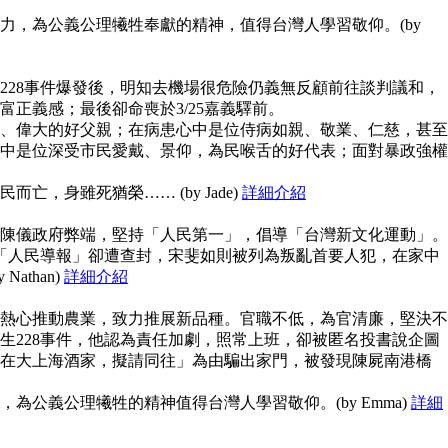
力，為公義公理犧牲奉獻的精神，值得台灣人學習敬仰。(by
228事件爆發後，明知去機場很危險仍義無反顧前往談判議和，
富正義感；最後卻命喪於3/25嘉義驛前。
、偉大的好父親；在病患心中是位侍病如親、敬業、仁慈，甚至
中是位深受市民愛戴、景仰，為民喉舌的好代表；面對暴政強權
亡，身雖死猶榮…… (by Jade)
詳細介紹
陳儀政府弊端，堅持「人民第一」，倡導「台灣新文化運動」。
但「人民導報」卻遭查封，宋斐如則被列為叛亂首要人犯，在家中
athan)
詳細介紹
熱心推動農業，致力推展新品種。官職不低，為官清廉，堅決不
生228事件，他認為責任加劇，照常上班，卻被匿名投書說企圖
在大上海酒家，擬請同往」為由騙出家門，被發現陳屍南港橋
為公義公理犧牲的精神值得台灣人學習敬仰。(by Emma)
詳細