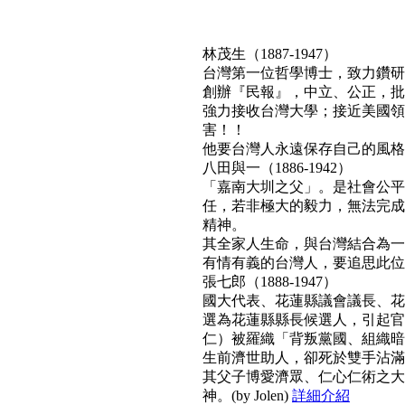
林茂生（1887-1947）
台灣第一位哲學博士，致力鑽研
創辦『民報』，中立、公正，批
強力接收台灣大學；接近美國領
害！！
他要台灣人永遠保存自己的風格與文
八田與一（1886-1942）
「嘉南大圳之父」。是社會公平
任，若非極大的毅力，無法完成
精神。
其全家人生命，與台灣結合為一
有情有義的台灣人，要追思此位真正利
張七郎（1888-1947）
國大代表、花蓮縣議會議長、花
選為花蓮縣縣長候選人，引起官
仁）被羅織「背叛黨國、組織暗
生前濟世助人，卻死於雙手沾滿
其父子博愛濟眾、仁心仁術之大
神。(by Jolen)
詳細介紹