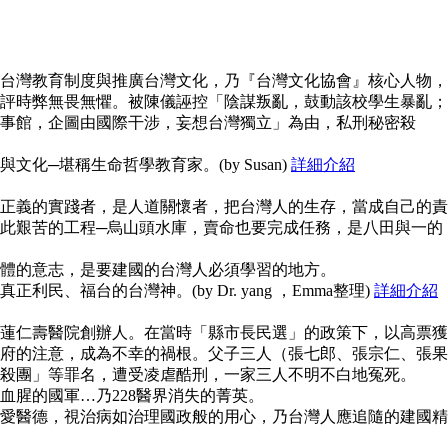
台灣教育制度與推廣台灣文化，乃『台灣文化協會』核心人物，
評時弊無畏無懼。被陳儀誣控「陰謀叛亂，鼓動該校學生暴亂；
事館，企圖由國際干涉，妄想台灣獨立」為由，私刑秘密殺
化─堪稱生命哲學教育家。(by Susan)
詳細介紹
正義的實踐者，是人道關懷者，把台灣人的生存，當成自己的責
此艱苦的工程─烏山頭水庫，賣命也要完成任務，是八田與一的
體的意志，是要建國的台灣人必須學習的地方。
民、福台的台灣神。(by Dr. yang ，Emma整理)
詳細介紹
蓮仁壽醫院創辦人。在當時「縣市長民選」的政策下，以高票獲
府的注意，成為不幸的禍根。父子三人（張七郎、張宗仁、張果
殺團」等罪名，遭受凌虐酷刑，一家三人不明不白地冤死。
血腥的國軍…乃228醫界消失的菁英。
愛醫德，視治病如治理國政般的用心，乃台灣人應追隨的建國精