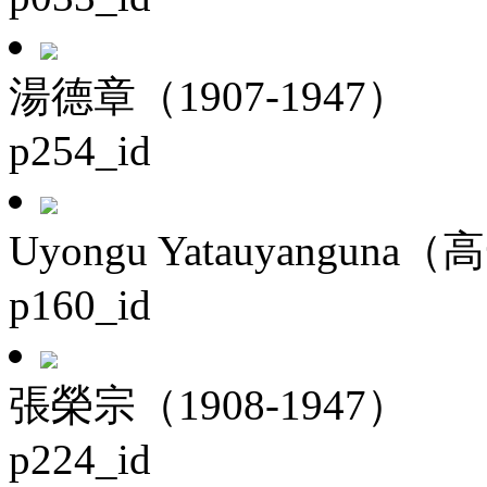
湯德章（1907-1947）
p254_id
Uyongu Yatauyanguna（
p160_id
張榮宗（1908-1947）
p224_id