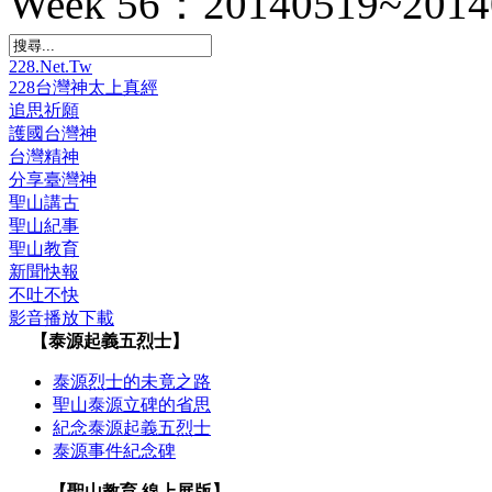
Week 56：20140519~2014
228.Net.Tw
228台灣神太上真經
追思祈願
護國台灣神
台灣精神
分享臺灣神
聖山講古
聖山紀事
聖山教育
新聞快報
不吐不快
影音播放下載
【泰源起義五烈士】
泰源烈士的未竟之路
聖山泰源立碑的省思
紀念泰源起義五烈士
泰源事件紀念碑
【聖山教育 線上展版】