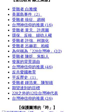
受難者 白雅燦
美麗島事件（2）
受難者 徐征、趙桐
台灣神信仰的推廣 (1/6)
受難者 黃天、許席圖
環保、反核、婦幼人權
受難者 許強、柯旗化
受難者 呂赫若、柏楊
為何稱為「228台灣神」(2/2)
受難者 陳炘、朱點人
發展的背景源由
台灣神信仰的推廣 (4/6)
反共愛國教育
平反歷史（1）
受難者 鍾浩東、陳智雄
期望達到的目標
228之外的12位台灣神代表
台灣神信仰的推廣 (2/6)
【保護圖博的「吽」】