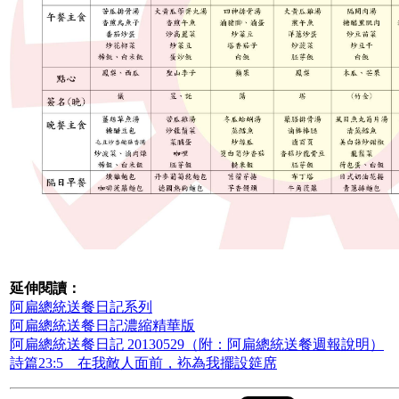
延伸閱讀：
阿扁總統送餐日記系列
阿扁總統送餐日記濃縮精華版
阿扁總統送餐日記 20130529（附：阿扁總統送餐週報說明）
詩篇23:5 在我敵人面前，袮為我擺設筵席