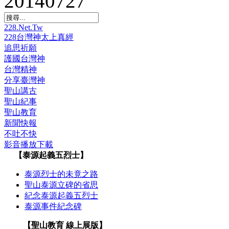
20140727
228.Net.Tw
228台灣神太上真經
追思祈願
護國台灣神
台灣精神
分享臺灣神
聖山講古
聖山紀事
聖山教育
新聞快報
不吐不快
影音播放下載
【泰源起義五烈士】
泰源烈士的未竟之路
聖山泰源立碑的省思
紀念泰源起義五烈士
泰源事件紀念碑
【聖山教育 線上展版】