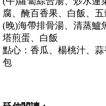
(午)蘿蔔綜合湯、炒水
腐、醃百香果、白飯、五
(晚)海帶排骨湯、清蒸
塔煎蛋、白飯
點心：香瓜、楊桃汁、蒜
包