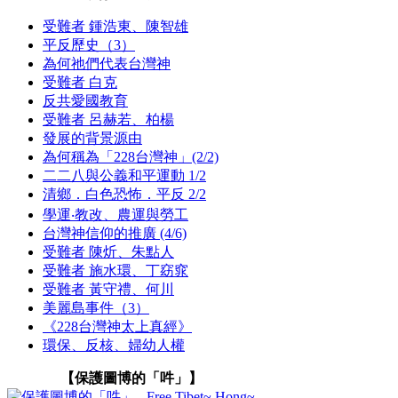
受難者 鍾浩東、陳智雄
平反歷史（3）
為何祂們代表台灣神
受難者 白克
反共愛國教育
受難者 呂赫若、柏楊
發展的背景源由
為何稱為「228台灣神」(2/2)
二二八與公義和平運動 1/2
清鄉．白色恐怖．平反 2/2
學運‧教改、農運與勞工
台灣神信仰的推廣 (4/6)
受難者 陳炘、朱點人
受難者 施水環、丁窈窕
受難者 黃守禮、何川
美麗島事件（3）
《228台灣神太上真經》
環保、反核、婦幼人權
【保護圖博的「吽」】