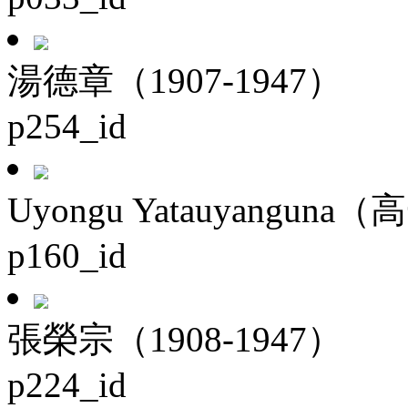
湯德章（1907-1947）
p254_id
Uyongu Yatauyanguna（
p160_id
張榮宗（1908-1947）
p224_id