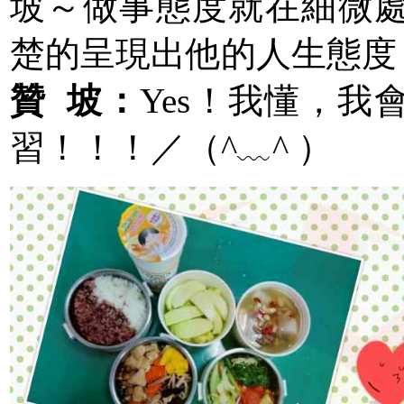
坡～做事態度就在細微
楚的呈現出他的人生態度
贊 坡：
Yes！我懂，
習！！！／（^﹏^ ）