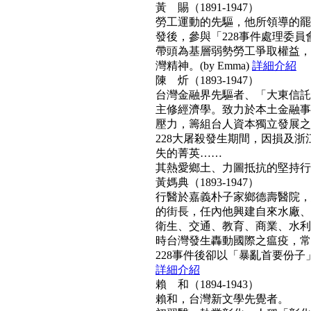
黃 賜（1891-1947）
勞工運動的先驅，他所領導的罷工
發後，參與「228事件處理委
帶頭為基層弱勢勞工爭取權益，
灣精神。(by Emma)
詳細介紹
陳 炘（1893-1947）
台灣金融界先驅者、「大東信託
主修經濟學。致力於本土金融事
壓力，籌組台人資本獨立發展之
228大屠殺發生期間，因損及浙
失的菁英……
其熱愛鄉土、力圖抵抗的堅持行動力
黃媽典（1893-1947）
行醫於嘉義朴子家鄉德壽醫院，
的街長，任內他興建自來水廠、
衛生、交通、教育、商業、水利
時台灣發生轟動國際之瘟疫，常
228事件後卻以「暴亂首要份子」
詳細介紹
賴 和（1894-1943）
賴和，台灣新文學先覺者。