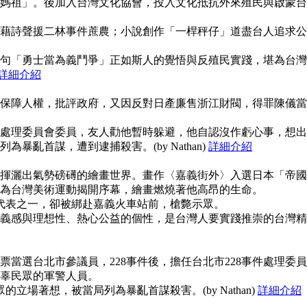
媽祖」。後加入台灣文化協會，投入文化抵抗外來殖民與啟蒙台
藉詩聲援二林事件蔗農；小說創作「一桿秤仔」道盡台人追求公
句「勇士當為義鬥爭」正如斯人的覺悟與反殖民實踐，堪為台灣
詳細介紹
保障人權，批評政府，又因反對日產廉售浙江財閥，得罪陳儀當
事件處理委員會委員，友人勸他暫時躲避，他自認沒作虧心事，想出
暴亂首謀，遭到逮捕殺害。(by Nathan)
詳細介紹
揮灑出氣勢磅礡的繪畫世界。畫作〈嘉義街外〉入選日本「帝國
為台灣美術運動揭開序幕，繪畫燃燒著他高昂的生命。
使代表之一，卻被綁赴嘉義火車站前，槍斃示眾。
義感與理想性、熱心公益的個性，是台灣人要實踐推崇的台灣精
當選台北市參議員，228事件後，擔任台北市228事件處理委員
辜民眾的軍警人員。
的立場著想，被當局列為暴亂首謀殺害。(by Nathan)
詳細介紹