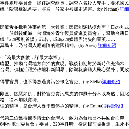
28事件處理委員會」擔任調查組長，調查六名殺人兇手，要求國民
陰謀叛亂首要」罪名，於家中被抓走遇害。(by Nathan)
詳細
民喉舌並批判時事的第一大報業；因應能源拮据創辦「日の丸式
」；於戰後組織「台灣海外青年復員促進委員會」，幫助台籍日
「228叛亂首謀」罪名，成為228媒體界消失的菁英……
主，乃台灣人應追隨的建國精神。(by Aries)
詳細介紹
念－「為最大多數，謀最大幸福」。
聯盟」推動台灣地方自治的實現。戰後初期對於新時代充滿希
台灣。積極活躍於政壇和新聞界，除辦報廣聽人民心聲外，問政
官員，也不得放過貪污公帑之官吏。(by Stella)
詳細介紹
剛直、嫉惡如仇，對於官吏貪污馬虎的作風十分不以為然，因此
格，從不加以寬待。
的精神，是台灣人要學習傳承的精神。(by Emma)
詳細介紹
代第二位獲得醫學博士的台灣人。致力為台籍日本兵回台而奔
8事件處理委員會」委員，228事件時，從病榻前被捉走，生死不