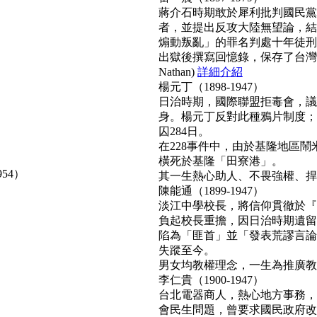
蔣介石時期敢於犀利批判國民黨
者，並提出反攻大陸無望論，結
煽動叛亂」的罪名判處十年徒刑
出獄後撰寫回憶錄，保存了台灣
Nathan)
詳細介紹
楊元丁（1898-1947）
日治時期，國際聯盟拒毒會，議
身。楊元丁反對此種鴉片制度；
囚284日。
在228事件中，由於基隆地區
橫死於基隆「田寮港」。
954）
其一生熱心助人、不畏強權、捍衛正
陳能通（1899-1947）
淡江中學校長，將信仰貫徹於『
負起校長重擔，因日治時期遺留
陷為「匪首」並「發表荒謬言論
失蹤至今。
男女均教權理念，一生為推廣教育無
李仁貴（1900-1947）
台北電器商人，熱心地方事務，
會民生問題，曾要求國民政府改