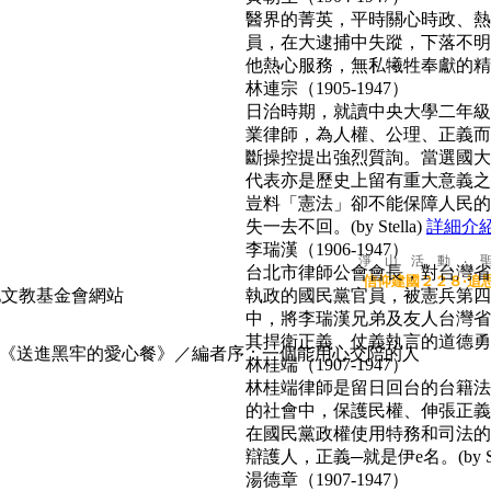
醫界的菁英，平時關心時政、熱心
員，在大逮捕中失蹤，下落不明
他熱心服務，無私犧牲奉獻的精神
林連宗（1905-1947）
日治時期，就讀中央大學二年級
業律師，為人權、公理、正義而
斷操控提出強烈質詢。當選國大
代表亦是歷史上留有重大意義之
豈料「憲法」卻不能保障人民的
失一去不回。(by Stella)
詳細介
李瑞漢（1906-1947）
淨 山 活 動 ‧ 
台北市律師公會會長，對台灣省
信仰建國２２８‧追
執政的國民黨官員，被憲兵第四
中，將李瑞漢兄弟及友人台灣省
其捍衛正義、仗義執言的道德勇氣，
《送進黑牢的愛心餐》／編者序：一個能用心交陪的人
林桂端（1907-1947）
林桂端律師是留日回台的台籍法
的社會中，保護民權、伸張正義
在國民黨政權使用特務和司法的
辯護人，正義─就是伊e名。(by Su
湯德章（1907-1947）