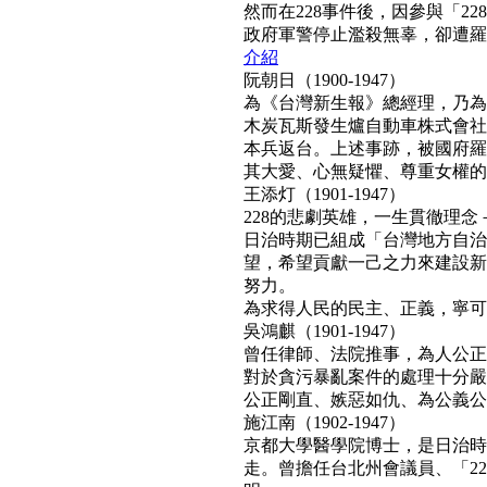
然而在228事件後，因參與「2
政府軍警停止濫殺無辜，卻遭羅織「
介紹
阮朝日（1900-1947）
為《台灣新生報》總經理，乃為
木炭瓦斯發生爐自動車株式會社
本兵返台。上述事跡，被國府羅織
其大愛、心無疑懼、尊重女權的真民
王添灯（1901-1947）
228的悲劇英雄，一生貫徹理
日治時期已組成「台灣地方自治
望，希望貢獻一己之力來建設新
努力。
為求得人民的民主、正義，寧可得罪
吳鴻麒（1901-1947）
曾任律師、法院推事，為人公正
對於貪污暴亂案件的處理十分嚴
公正剛直、嫉惡如仇、為公義公理
施江南（1902-1947）
京都大學醫學院博士，是日治時
走。曾擔任台北州會議員、「22