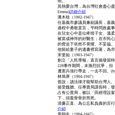
明。
其熱愛台灣，為台灣社會盡心盡
Emma)
詳細介紹
潘木枝（1902-1947）
任嘉義市參議員兼副議長，嘉義
過程中勇敢直言，平時問政處事
在兒女心中是位疼惜子女、溫柔
被當成神拜的好醫生；在市民心
的脅迫下依然不畏懼、不妥協。
他留給妻子的遺書裡寫著，為市民而
宋斐如（1903-1947）
創立「人民導報」直言揭發當時
228事件期間，未激烈抗爭，
遭憲兵強行帶走，一去不回。(by N
林旭屏（1904-1947）
曾說：讀法律才能幫助台灣人。
接受餽贈。任專賣局課長時，發
占有公賣局，被以「田經理設宴
下，頭蓋骨骨折而死。
清廉正直、為公忘私負責的言行，
介紹
黃朝生（1904-1947）