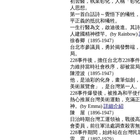
初習醫，執業彰化，人稱「彰化
人思想。
第一首白話詩～覺悟下的犧牲，
平正義的抵抗和犧牲。
一生行醫為文，啟迪後進。其詩
人建國精神標竿。(by Rainbow)
徐春卿（1895-1947）
台北市參議員，勇於揭發弊端，
局。
228事件後，擔任台北市228
力維持當時社會秩序，卻被當局列為
陳澄波（1895-1947）
他，是油彩的化身，畫筆似劍，
美術展覽會」，是台灣第一人。
228事件爆發後，被推為和平
熱心推展台灣美術運動，充滿正
神。(by Emma)
詳細介紹
陳 屋（1896-1947）
日治時期台灣工運領袖，戰後高票
會委員，前往軍法處調查殺害無
228事件期間，始終站在台灣民眾
雷 震（1897-1979）