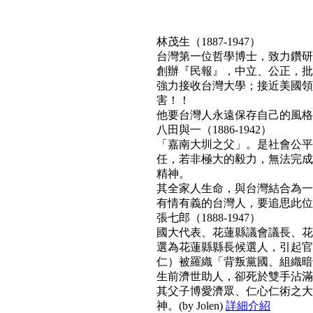
林茂生（1887-1947）
台灣第一位哲學博士，致力鑽研
創辦『民報』，中立、公正，批
強力接收台灣大學；接近美國領
害！！
他要台灣人永遠保存自己的風格與文
八田與一（1886-1942）
「嘉南大圳之父」。是社會公平
任，若非極大的毅力，無法完成
精神。
其全家人生命，與台灣結合為一
有情有義的台灣人，要追思此位真正利
張七郎（1888-1947）
國大代表、花蓮縣議會議長、花
選為花蓮縣縣長候選人，引起官
仁）被羅織「背叛黨國、組織暗
生前濟世助人，卻死於雙手沾滿
其父子博愛濟眾、仁心仁術之大
神。(by Jolen)
詳細介紹