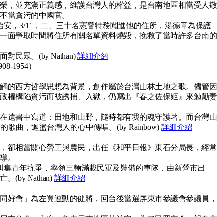
榮，並充滿正義感，維護台灣人的權益，是台南地區相當受人敬
不當貪污的中國官。
治安，3/11，二、三十名憲警特務闖進他的住所，湯德章為保護
一面爭取時間將住所有關名單資料燒毀，挽救了當時許多台南的
眾。(by Nathan)
詳細介紹
908-1954）
觸的西方哲學思想為背景，創作屬於台灣山林土地之歌。儘管因
政權構陷貪污而被誘捕、入獄，仍寫出『春之佐保姬』來勉勵妻
在遺書中寫道：田地和山野，隨時都有我的魂守護著。而台灣山
guna的歌曲，迴盪台灣人的心中傳唱。(by Rainbow)
詳細介紹
，卻相當關心勞工與農民，出任《和平日報》東石分局長，經常
導。
上糾集青年抗爭，率領三輛滿載民軍及裝備的車隊，由新營市出
y Nathan)
詳細介紹
同好會」為左翼運動的健將，回台後當選屏東市參議會參議員，