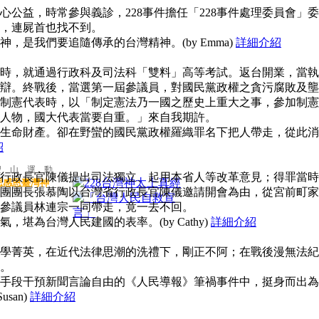
公益，時常參與義診，228事件擔任「228事件處理委員會」委
，連屍首也找不到。
，是我們要追隨傳承的台灣精神。(by Emma)
詳細介紹
時，就通過行政科及司法科「雙料」高等考試。返台開業，當執
辯。終戰後，當選第一屆參議員，對國民黨政權之貪污腐敗及壟
制憲代表時，以「制定憲法乃一國之歷史上重大之事，參加制憲
人物，國大代表當要自重。」來自我期許。
生命財產。卻在野蠻的國民黨政權羅織罪名下把人帶走，從此消
紹
聖 山 運 動
行政長官陳儀提出司法獨立、起用本省人等改革意見；得罪當時
思感恩臺灣神
團團長張慕陶以台灣省行政長官陳儀邀請開會為由，從宮前町家
參議員林連宗一同帶走，竟一去不回。
堪為台灣人民建國的表率。(by Cathy)
詳細介紹
學菁英，在近代法律思潮的洗禮下，剛正不阿；在戰後漫無法紀
。
手段干預新聞言論自由的《人民導報》筆禍事件中，挺身而出為
san)
詳細介紹