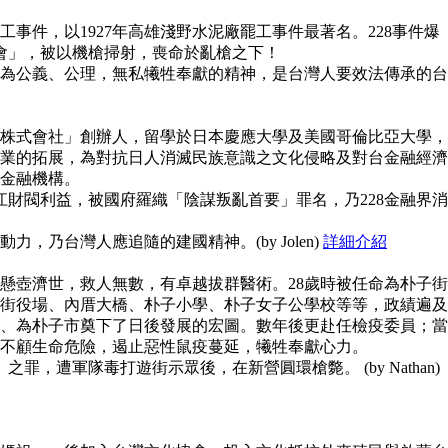
事件，以1927年高雄淺野水泥廠罷工事件最著名。228事件爆
員會」，被以機槍掃射，喪命於亂槍之下！
為公義、公理，無私犧牲奉獻的精神，是台灣人要效法傳承的台
株式會社」創辦人，留學於日本慶應大學及美國哥倫比亞大學，
業的拓展，為對抗日人消滅民族意識之文化侵略及對台金融經濟
金融機構。
江財閥利益，被國府羅織「陰謀叛亂首要」罪名，乃228金融界消
，乃台灣人應追隨的建國精神。(by Jolen)
詳細介紹
懸壺濟世，救人無數，有卓越拔群醫術。28歲時被任命為朴子街
街役場、內厝大橋、朴子小學、朴子女子公學校等等，政績遍及
、為朴子市奠下了日後發展的宏圖。數年後更赴任檢疫委員；當
不顧生命危險，遏止惡性鼠疫蔓延，犧牲奉獻心力。
之罪，遭軍隊毒打遊街示眾後，在新營圓環槍斃。 (by Nathan)