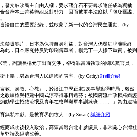
，發文鼓吹民主自由人權，要求蔣介石不要尋求連任成為獨裁
合台灣本土菁英籌組反對勢力，因而被軍事法庭以「包庇匪諜、
。
言論自由的重要紀錄，並啟蒙了新一代的台灣民主運動。(by
決禁吸鴉片，日本為保持自身利益，對台灣人仍發紅牌准吸終
為此，日本嚴究持反對印刷傳單者，楊元丁一人擔下重責，被判
鬧米荒，副議長楊元丁出面交涉，卻得罪當時執政的國民黨官員，
義，堪為台灣人民建國的表率。(by Cathy)
詳細介紹
言教、身教、心教』，於淡江中學正處228事變動盪時局，毅然
之教練槍與拒建中國式涼亭得罪柯遠芬；被國府流亡政權羅織誣
煽動學生招致流氓及青年在校舉辦軍事訓練班……。」為由逮捕
私奉獻。是教育界的牧人！(by Susan)
詳細介紹
經商成功後投入政治，高票當選台北市參議員，非常關心台灣社
革弊端及經濟改善。