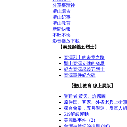
分享臺灣神
聖山講古
聖山紀事
聖山教育
新聞快報
不吐不快
影音播放下載
【泰源起義五烈士】
泰源烈士的未竟之路
聖山泰源立碑的省思
紀念泰源起義五烈士
泰源事件紀念碑
【聖山教育 線上展版】
受難者 黃天、許席圖
原住民、客家、外省老兵上街
獨台會案．五月學運．反軍人
519解嚴運動
美麗島事件（2）
台灣神信仰的推廣 (4/6)