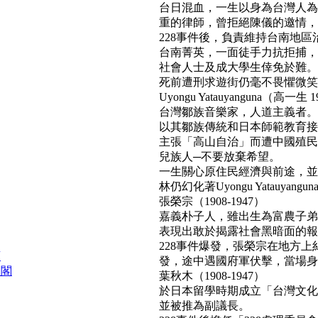
台日混血，一生以身為台灣人為
重的律師，曾拒絕陳儀的邀情，
228事件後，負責維持台南地區
台南菁英，一面徒手力抗拒捕，
社會人士及成大學生倖免於難。
死前遭刑求遊街仍毫不畏懼微笑面對民
Uyongu Yatauyanguna（高一生 1
台灣鄒族音樂家，人道主義者。
以其鄒族傳統和日本師範教育接
主張「高山自治」而遭中國殖民
兒族人─不要放棄希望。
一生關心原住民經濟與前途，並
林仍幻化著Uyongu Yatauyan
張榮宗（1908-1947）
嘉義朴子人，雖出生為富農子弟
表現出敢於揭露社會黑暗面的報
228事件爆發，張榮宗在地方
頭
發，途中遇國府軍伏擊，當場身亡。(b
組閣
葉秋木（1908-1947）
於日本留學時期成立「台灣文化
並被推為副議長。