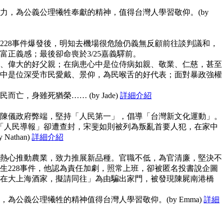
力，為公義公理犧牲奉獻的精神，值得台灣人學習敬仰。(by
228事件爆發後，明知去機場很危險仍義無反顧前往談判議和，
富正義感；最後卻命喪於3/25嘉義驛前。
、偉大的好父親；在病患心中是位侍病如親、敬業、仁慈，甚至
中是位深受市民愛戴、景仰，為民喉舌的好代表；面對暴政強權
亡，身雖死猶榮…… (by Jade)
詳細介紹
陳儀政府弊端，堅持「人民第一」，倡導「台灣新文化運動」。
但「人民導報」卻遭查封，宋斐如則被列為叛亂首要人犯，在家中
athan)
詳細介紹
熱心推動農業，致力推展新品種。官職不低，為官清廉，堅決不
生228事件，他認為責任加劇，照常上班，卻被匿名投書說企圖
在大上海酒家，擬請同往」為由騙出家門，被發現陳屍南港橋
為公義公理犧牲的精神值得台灣人學習敬仰。(by Emma)
詳細