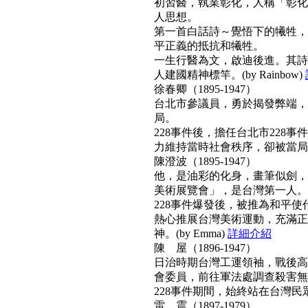
初習醫，執業彰化，人稱「彰化
人思想。
第一首白話詩～覺悟下的犧牲，
平正義的抵抗和犧牲。
一生行醫為文，啟迪後進。其詩
人建國精神標竿。(by Rainbow)
徐春卿（1895-1947）
台北市參議員，勇於揭發弊端，
局。
228事件後，擔任台北市228
力維持當時社會秩序，卻被當局列為
陳澄波（1895-1947）
他，是油彩的化身，畫筆似劍，
美術展覽會」，是台灣第一人。
228事件爆發後，被推為和平
熱心推展台灣美術運動，充滿正
神。(by Emma)
詳細介紹
陳 屋（1896-1947）
日治時期台灣工運領袖，戰後高票
會委員，前往軍法處調查殺害無
228事件期間，始終站在台灣民眾
雷 震（1897-1979）