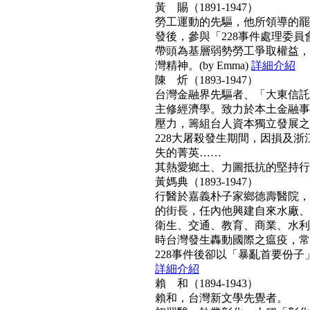
黃 賜（1891-1947）
勞工運動的先驅，他所領導的罷工
發後，參與「228事件處理委
帶頭為基層弱勢勞工爭取權益，
灣精神。(by Emma)
詳細介紹
陳 炘（1893-1947）
台灣金融界先驅者、「大東信託
主修經濟學。致力於本土金融事
壓力，籌組台人資本獨立發展之
228大屠殺發生期間，因損及浙
失的菁英……
其熱愛鄉土、力圖抵抗的堅持行動力
黃媽典（1893-1947）
行醫於嘉義朴子家鄉德壽醫院，
的街長，任內他興建自來水廠、
衛生、交通、教育、商業、水利
時台灣發生轟動國際之瘟疫，常
228事件後卻以「暴亂首要份子」
詳細介紹
賴 和（1894-1943）
賴和，台灣新文學先覺者。