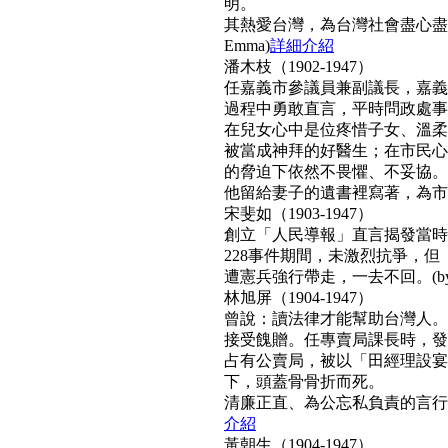
明。
其熱愛台灣，為台灣社會盡心盡
Emma)
詳細介紹
潘木枝（1902-1947）
任嘉義市參議員兼副議長，嘉義
過程中勇敢直言，平時問政處事
在兒女心中是位疼惜子女、溫柔
被當成神拜的好醫生；在市民心
的脅迫下依然不畏懼、不妥協。
他留給妻子的遺書裡寫著，為市民而
宋斐如（1903-1947）
創立「人民導報」直言揭發當時
228事件期間，未激烈抗爭，
遭憲兵強行帶走，一去不回。(by N
林旭屏（1904-1947）
曾說：讀法律才能幫助台灣人。
接受餽贈。任專賣局課長時，發
占有公賣局，被以「田經理設宴
下，頭蓋骨骨折而死。
清廉正直、為公忘私負責的言行，
介紹
黃朝生（1904-1947）