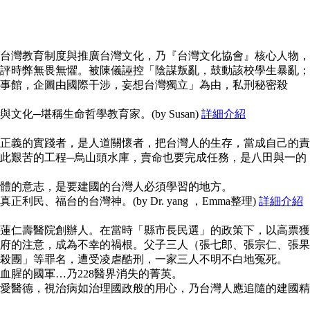
台灣教育制度與推廣台灣文化，乃『台灣文化協會』核心人物，
評時弊無畏無懼。被陳儀誣控「陰謀叛亂，鼓動該校學生暴亂；
事館，企圖由國際干涉，妄想台灣獨立」為由，私刑秘密殺
化─堪稱生命哲學教育家。(by Susan)
詳細介紹
正義的實踐者，是人道關懷者，把台灣人的生存，當成自己的責
此艱苦的工程─烏山頭水庫，賣命也要完成任務，是八田與一的
體的意志，是要建國的台灣人必須學習的地方。
民、福台的台灣神。(by Dr. yang ，Emma整理)
詳細介紹
蓮仁壽醫院創辦人。在當時「縣市長民選」的政策下，以高票獲
府的注意，成為不幸的禍根。父子三人（張七郎、張宗仁、張果
殺團」等罪名，遭受凌虐酷刑，一家三人不明不白地冤死。
血腥的國軍…乃228醫界消失的菁英。
愛醫德，視治病如治理國政般的用心，乃台灣人應追隨的建國精