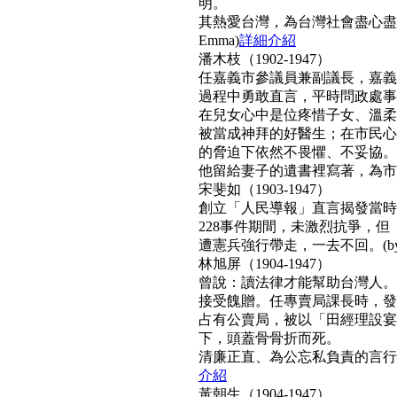
明。
其熱愛台灣，為台灣社會盡心盡
Emma)
詳細介紹
潘木枝（1902-1947）
任嘉義市參議員兼副議長，嘉義
過程中勇敢直言，平時問政處事
在兒女心中是位疼惜子女、溫柔
被當成神拜的好醫生；在市民心
的脅迫下依然不畏懼、不妥協。
他留給妻子的遺書裡寫著，為市民而
宋斐如（1903-1947）
創立「人民導報」直言揭發當時
228事件期間，未激烈抗爭，
遭憲兵強行帶走，一去不回。(by N
林旭屏（1904-1947）
曾說：讀法律才能幫助台灣人。
接受餽贈。任專賣局課長時，發
占有公賣局，被以「田經理設宴
下，頭蓋骨骨折而死。
清廉正直、為公忘私負責的言行，
介紹
黃朝生（1904-1947）