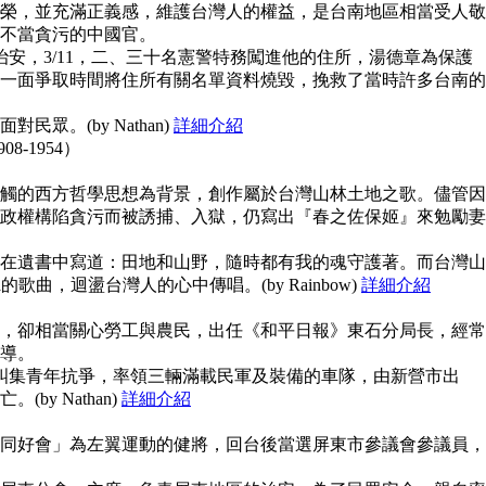
榮，並充滿正義感，維護台灣人的權益，是台南地區相當受人敬
不當貪污的中國官。
治安，3/11，二、三十名憲警特務闖進他的住所，湯德章為保護
一面爭取時間將住所有關名單資料燒毀，挽救了當時許多台南的
眾。(by Nathan)
詳細介紹
908-1954）
觸的西方哲學思想為背景，創作屬於台灣山林土地之歌。儘管因
政權構陷貪污而被誘捕、入獄，仍寫出『春之佐保姬』來勉勵妻
在遺書中寫道：田地和山野，隨時都有我的魂守護著。而台灣山
guna的歌曲，迴盪台灣人的心中傳唱。(by Rainbow)
詳細介紹
，卻相當關心勞工與農民，出任《和平日報》東石分局長，經常
導。
上糾集青年抗爭，率領三輛滿載民軍及裝備的車隊，由新營市出
y Nathan)
詳細介紹
同好會」為左翼運動的健將，回台後當選屏東市參議會參議員，