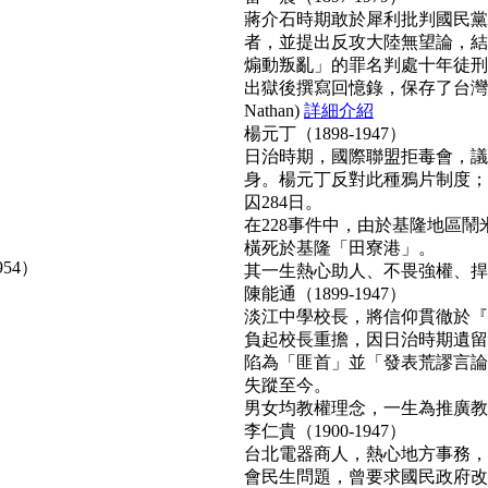
蔣介石時期敢於犀利批判國民黨
者，並提出反攻大陸無望論，結
煽動叛亂」的罪名判處十年徒刑
出獄後撰寫回憶錄，保存了台灣
Nathan)
詳細介紹
楊元丁（1898-1947）
日治時期，國際聯盟拒毒會，議
身。楊元丁反對此種鴉片制度；
囚284日。
在228事件中，由於基隆地區
橫死於基隆「田寮港」。
954）
其一生熱心助人、不畏強權、捍衛正
陳能通（1899-1947）
淡江中學校長，將信仰貫徹於『
負起校長重擔，因日治時期遺留
陷為「匪首」並「發表荒謬言論
失蹤至今。
男女均教權理念，一生為推廣教育無
李仁貴（1900-1947）
台北電器商人，熱心地方事務，
會民生問題，曾要求國民政府改