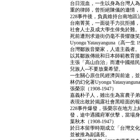
台日混血，一生以身為台灣人為
重的律師，曾拒絕陳儀的邀情，
228事件後，負責維持台南地區
台南菁英，一面徒手力抗拒捕，
社會人士及成大學生倖免於難。
死前遭刑求遊街仍毫不畏懼微笑面對民
Uyongu Yatauyanguna（高一生 1
台灣鄒族音樂家，人道主義者。
以其鄒族傳統和日本師範教育接
主張「高山自治」而遭中國殖民
兒族人─不要放棄希望。
一生關心原住民經濟與前途，並
林仍幻化著Uyongu Yatauyan
張榮宗（1908-1947）
嘉義朴子人，雖出生為富農子弟
表現出敢於揭露社會黑暗面的報
228事件爆發，張榮宗在地方
發，途中遇國府軍伏擊，當場身亡。(b
葉秋木（1908-1947）
於日本留學時期成立「台灣文化
並被推為副議長。