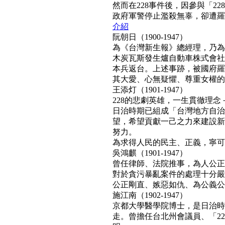
然而在228事件後，因參與「2
政府軍警停止濫殺無辜，卻遭羅織「
介紹
阮朝日（1900-1947）
為《台灣新生報》總經理，乃為
木炭瓦斯發生爐自動車株式會社
本兵返台。上述事跡，被國府羅織
其大愛、心無疑懼、尊重女權的真民
王添灯（1901-1947）
228的悲劇英雄，一生貫徹理
日治時期已組成「台灣地方自治
望，希望貢獻一己之力來建設新
努力。
為求得人民的民主、正義，寧可得罪
吳鴻麒（1901-1947）
曾任律師、法院推事，為人公正
對於貪污暴亂案件的處理十分嚴
公正剛直、嫉惡如仇、為公義公理
施江南（1902-1947）
京都大學醫學院博士，是日治時
走。曾擔任台北州會議員、「22