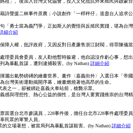
媽祖」。後加入台灣文化協會，投入文化抵抗外來殖民與啟蒙台
藉詩聲援二林事件蔗農；小說創作「一桿秤仔」道盡台人追求公
句「勇士當為義鬥爭」正如斯人的覺悟與反殖民實踐，堪為台灣
詳細介紹
保障人權，批評政府，又因反對日產廉售浙江財閥，得罪陳儀當
事件處理委員會委員，友人勸他暫時躲避，他自認沒作虧心事，想出
暴亂首謀，遭到逮捕殺害。(by Nathan)
詳細介紹
揮灑出氣勢磅礡的繪畫世界。畫作〈嘉義街外〉入選日本「帝國
為台灣美術運動揭開序幕，繪畫燃燒著他高昂的生命。
使代表之一，卻被綁赴嘉義火車站前，槍斃示眾。
義感與理想性、熱心公益的個性，是台灣人要實踐推崇的台灣精
當選台北市參議員，228事件後，擔任台北市228事件處理委員
辜民眾的軍警人員。
的立場著想，被當局列為暴亂首謀殺害。(by Nathan)
詳細介紹