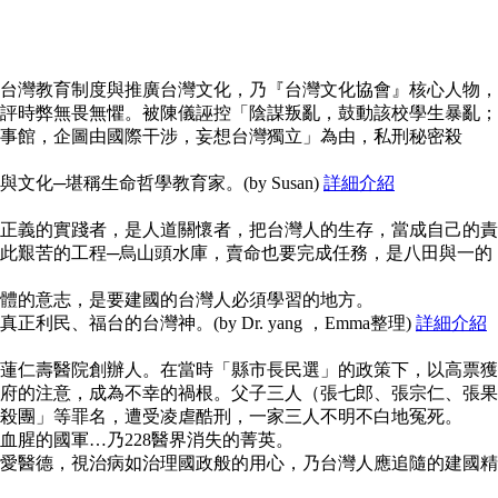
台灣教育制度與推廣台灣文化，乃『台灣文化協會』核心人物，
評時弊無畏無懼。被陳儀誣控「陰謀叛亂，鼓動該校學生暴亂；
事館，企圖由國際干涉，妄想台灣獨立」為由，私刑秘密殺
化─堪稱生命哲學教育家。(by Susan)
詳細介紹
正義的實踐者，是人道關懷者，把台灣人的生存，當成自己的責
此艱苦的工程─烏山頭水庫，賣命也要完成任務，是八田與一的
體的意志，是要建國的台灣人必須學習的地方。
民、福台的台灣神。(by Dr. yang ，Emma整理)
詳細介紹
蓮仁壽醫院創辦人。在當時「縣市長民選」的政策下，以高票獲
府的注意，成為不幸的禍根。父子三人（張七郎、張宗仁、張果
殺團」等罪名，遭受凌虐酷刑，一家三人不明不白地冤死。
血腥的國軍…乃228醫界消失的菁英。
愛醫德，視治病如治理國政般的用心，乃台灣人應追隨的建國精