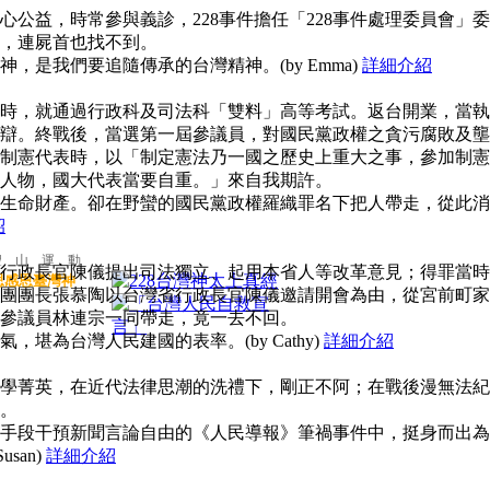
公益，時常參與義診，228事件擔任「228事件處理委員會」委
，連屍首也找不到。
，是我們要追隨傳承的台灣精神。(by Emma)
詳細介紹
時，就通過行政科及司法科「雙料」高等考試。返台開業，當執
辯。終戰後，當選第一屆參議員，對國民黨政權之貪污腐敗及壟
制憲代表時，以「制定憲法乃一國之歷史上重大之事，參加制憲
人物，國大代表當要自重。」來自我期許。
生命財產。卻在野蠻的國民黨政權羅織罪名下把人帶走，從此消
紹
聖 山 運 動
行政長官陳儀提出司法獨立、起用本省人等改革意見；得罪當時
思感恩臺灣神
團團長張慕陶以台灣省行政長官陳儀邀請開會為由，從宮前町家
參議員林連宗一同帶走，竟一去不回。
堪為台灣人民建國的表率。(by Cathy)
詳細介紹
學菁英，在近代法律思潮的洗禮下，剛正不阿；在戰後漫無法紀
。
手段干預新聞言論自由的《人民導報》筆禍事件中，挺身而出為
san)
詳細介紹