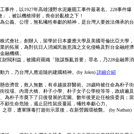
事件，以1927年高雄淺野水泥廠罷工事件最著名。228事件爆
員會」，被以機槍掃射，喪命於亂槍之下！
為公義、公理，無私犧牲奉獻的精神，是台灣人要效法傳承的台
株式會社」創辦人，留學於日本慶應大學及美國哥倫比亞大學，
業的拓展，為對抗日人消滅民族意識之文化侵略及對台金融經濟
金融機構。
江財閥利益，被國府羅織「陰謀叛亂首要」罪名，乃228金融界消
，乃台灣人應追隨的建國精神。(by Jolen)
詳細介紹
懸壺濟世，救人無數，有卓越拔群醫術。28歲時被任命為朴子街
街役場、內厝大橋、朴子小學、朴子女子公學校等等，政績遍及
、為朴子市奠下了日後發展的宏圖。數年後更赴任檢疫委員；當
不顧生命危險，遏止惡性鼠疫蔓延，犧牲奉獻心力。
之罪，遭軍隊毒打遊街示眾後，在新營圓環槍斃。 (by Nathan)