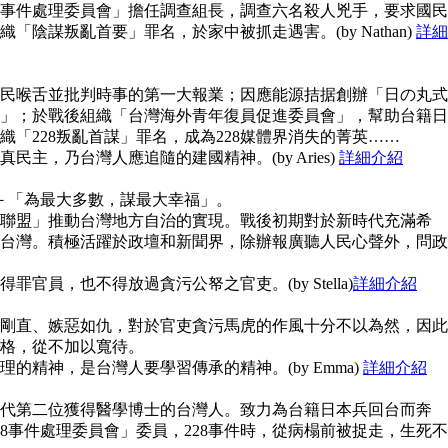
28事件處理委員會」擔任調查組長，調查六名殺人兇手，要求國民
陰謀叛亂首要」罪名，於家中被抓走遇害。(by Nathan)
詳細
民喉舌並批判時事的第一大報業；因應能源拮据創辦「日の丸式
」；於戰後組織「台灣海外青年復員促進委員會」，幫助台籍日
「228叛亂首謀」罪名，成為228媒體界消失的菁英……
主，乃台灣人應追隨的建國精神。(by Aries)
詳細介紹
念－「為最大多數，謀最大幸福」。
聯盟」推動台灣地方自治的實現。戰後初期對於新時代充滿希
台灣。積極活躍於政壇和新聞界，除辦報廣聽人民心聲外，問政
官員，也不得放過貪污公帑之官吏。(by Stella)
詳細介紹
剛直、嫉惡如仇，對於官吏貪污馬虎的作風十分不以為然，因此
格，從不加以寬待。
的精神，是台灣人要學習傳承的精神。(by Emma)
詳細介紹
代第二位獲得醫學博士的台灣人。致力為台籍日本兵回台而奔
8事件處理委員會」委員，228事件時，從病榻前被捉走，生死不