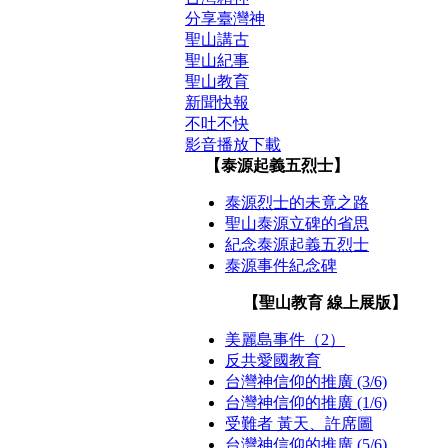
分享臺灣神
聖山講古
聖山紀事
聖山教育
新聞快報
不吐不快
影音播放下載
【泰源起義五烈士】
泰源烈士的未竟之路
聖山泰源立碑的省思
紀念泰源起義五烈士
泰源事件紀念碑
【聖山教育 線上展版】
美麗島事件（2）
反共愛國教育
台灣神信仰的推廣 (3/6)
台灣神信仰的推廣 (1/6)
受難者 黃天、許席圖
台灣神信仰的推廣 (5/6)