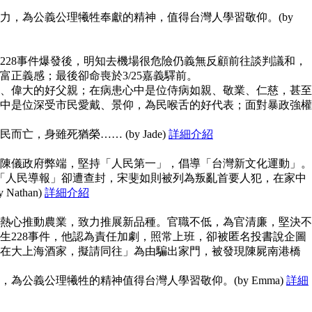
力，為公義公理犧牲奉獻的精神，值得台灣人學習敬仰。(by
228事件爆發後，明知去機場很危險仍義無反顧前往談判議和，
富正義感；最後卻命喪於3/25嘉義驛前。
、偉大的好父親；在病患心中是位侍病如親、敬業、仁慈，甚至
中是位深受市民愛戴、景仰，為民喉舌的好代表；面對暴政強權
亡，身雖死猶榮…… (by Jade)
詳細介紹
陳儀政府弊端，堅持「人民第一」，倡導「台灣新文化運動」。
但「人民導報」卻遭查封，宋斐如則被列為叛亂首要人犯，在家中
athan)
詳細介紹
熱心推動農業，致力推展新品種。官職不低，為官清廉，堅決不
生228事件，他認為責任加劇，照常上班，卻被匿名投書說企圖
在大上海酒家，擬請同往」為由騙出家門，被發現陳屍南港橋
為公義公理犧牲的精神值得台灣人學習敬仰。(by Emma)
詳細