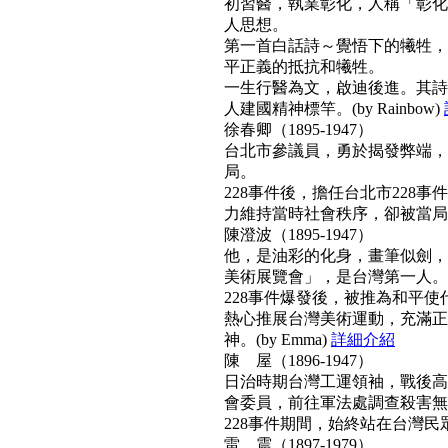
初習醫，執業彰化，人稱「彰化
人思想。
第一首白話詩～覺悟下的犧牲，
平正義的抵抗和犧牲。
一生行醫為文，啟迪後進。其詩
人建國精神標竿。(by Rainbow)
徐春卿（1895-1947）
台北市參議員，勇於揭發弊端，
局。
228事件後，擔任台北市228
力維持當時社會秩序，卻被當局列為
陳澄波（1895-1947）
他，是油彩的化身，畫筆似劍，
美術展覽會」，是台灣第一人。
228事件爆發後，被推為和平
熱心推展台灣美術運動，充滿正
神。(by Emma)
詳細介紹
陳 屋（1896-1947）
日治時期台灣工運領袖，戰後高票
會委員，前往軍法處調查殺害無
228事件期間，始終站在台灣民眾
雷 震（1897-1979）