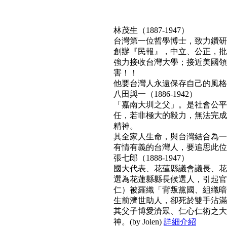
林茂生（1887-1947）
台灣第一位哲學博士，致力鑽研
創辦『民報』，中立、公正，批
強力接收台灣大學；接近美國領
害！！
他要台灣人永遠保存自己的風格與文
八田與一（1886-1942）
「嘉南大圳之父」。是社會公平
任，若非極大的毅力，無法完成
精神。
其全家人生命，與台灣結合為一
有情有義的台灣人，要追思此位真正利
張七郎（1888-1947）
國大代表、花蓮縣議會議長、花
選為花蓮縣縣長候選人，引起官
仁）被羅織「背叛黨國、組織暗
生前濟世助人，卻死於雙手沾滿
其父子博愛濟眾、仁心仁術之大
神。(by Jolen)
詳細介紹