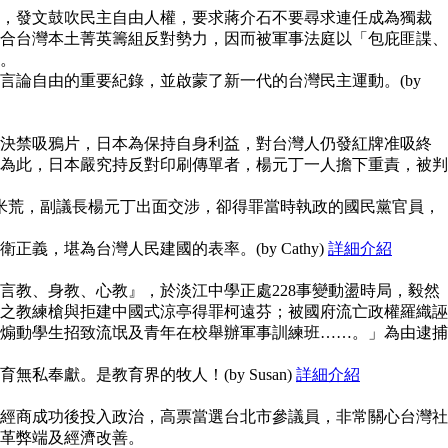
，發文鼓吹民主自由人權，要求蔣介石不要尋求連任成為獨裁
合台灣本土菁英籌組反對勢力，因而被軍事法庭以「包庇匪諜、
。
言論自由的重要紀錄，並啟蒙了新一代的台灣民主運動。(by
決禁吸鴉片，日本為保持自身利益，對台灣人仍發紅牌准吸終
為此，日本嚴究持反對印刷傳單者，楊元丁一人擔下重責，被判
鬧米荒，副議長楊元丁出面交涉，卻得罪當時執政的國民黨官員，
義，堪為台灣人民建國的表率。(by Cathy)
詳細介紹
言教、身教、心教』，於淡江中學正處228事變動盪時局，毅然
之教練槍與拒建中國式涼亭得罪柯遠芬；被國府流亡政權羅織誣
煽動學生招致流氓及青年在校舉辦軍事訓練班……。」為由逮捕
私奉獻。是教育界的牧人！(by Susan)
詳細介紹
經商成功後投入政治，高票當選台北市參議員，非常關心台灣社
革弊端及經濟改善。