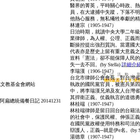
醫界的菁英，平時關心時政、熱心
員，在大逮捕中失蹤，下落不明
他熱心服務，無私犧牲奉獻的精神
林連宗（1905-1947）
日治時期，就讀中央大學二年級
業律師，為人權、公理、正義而
斷操控提出強烈質詢。當選國大
代表亦是歷史上留有重大意義之
豈料「憲法」卻不能保障人民的
失一去不回。(by Stella)
詳細介
李瑞漢（1906-1947）
淨 山 活 動 ‧ 
台北市律師公會會長，對台灣省
信仰建國２２８‧追
執政的國民黨官員，被憲兵第四
中，將李瑞漢兄弟及友人台灣省
其捍衛正義、仗義執言的道德勇氣，
阿扁總統備餐日記 20141231
林桂端（1907-1947）
林桂端律師是留日回台的台籍法
的社會中，保護民權、伸張正義
在國民黨政權使用特務和司法的
辯護人，正義─就是伊e名。(by Su
湯德章（1907-1947）