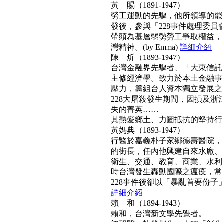
黃 賜（1891-1947）
勞工運動的先驅，他所領導的罷工
發後，參與「228事件處理委
帶頭為基層弱勢勞工爭取權益，
灣精神。(by Emma)
詳細介紹
陳 炘（1893-1947）
台灣金融界先驅者、「大東信託
主修經濟學。致力於本土金融事
壓力，籌組台人資本獨立發展之
228大屠殺發生期間，因損及浙
失的菁英……
其熱愛鄉土、力圖抵抗的堅持行動力
黃媽典（1893-1947）
行醫於嘉義朴子家鄉德壽醫院，
的街長，任內他興建自來水廠、
衛生、交通、教育、商業、水利
時台灣發生轟動國際之瘟疫，常
228事件後卻以「暴亂首要份子」
詳細介紹
賴 和（1894-1943）
賴和，台灣新文學先覺者。