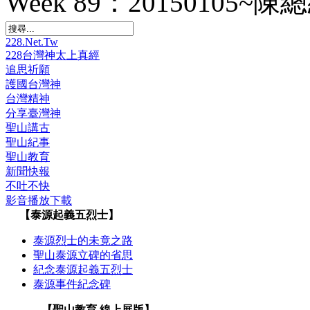
Week 89：20150105
228.Net.Tw
228台灣神太上真經
追思祈願
護國台灣神
台灣精神
分享臺灣神
聖山講古
聖山紀事
聖山教育
新聞快報
不吐不快
影音播放下載
【泰源起義五烈士】
泰源烈士的未竟之路
聖山泰源立碑的省思
紀念泰源起義五烈士
泰源事件紀念碑
【聖山教育 線上展版】