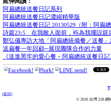
延伸閱讀：
阿扁總統送餐日記系列
阿扁總統送餐日記濃縮精華版
阿扁總統送餐日記 20130529（附：阿
詩篇23:5 在我敵人面前，袮為我擺設筵
鄭弘儀專訪大地「阿扁總統備餐／送餐」
送扁餐一年回顧─展現團隊合作的力量
《送進黑牢的愛心餐－阿扁總統送餐日記
下
[返回]
© 2026 台灣 228