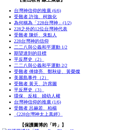
台灣神信仰的推廣 (6/6)
受難者 許強、柯旗化
為何稱為「228台灣神」(1/2)
228之外的12位台灣神代表
受難者 陳炘、朱點人
228台灣神的信仰
二二八與公義和平運動 1/2
期望達到的目標
平反歷史（2）
二二八與公義和平運動 2/2
受難者 傅煒亮、鄭秋徒、黃榮燦
美麗島事件（2）
受難者 黃天、許席圖
平反歷史（3）
環保、反核、婦幼人權
台灣神信仰的推廣 (1/6)
受難者 呂赫若、柏楊
《228台灣神太上真經》
【保護圖博的「吽」】