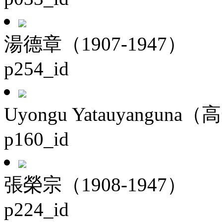
湯德章（1907-1947）
p254_id
Uyongu Yatauyanguna（
p160_id
張榮宗（1908-1947）
p224_id