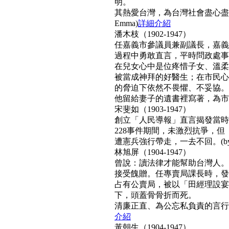
明。
其熱愛台灣，為台灣社會盡心盡
Emma)
詳細介紹
潘木枝（1902-1947）
任嘉義市參議員兼副議長，嘉義
過程中勇敢直言，平時問政處事
在兒女心中是位疼惜子女、溫柔
被當成神拜的好醫生；在市民心
的脅迫下依然不畏懼、不妥協。
他留給妻子的遺書裡寫著，為市民而
宋斐如（1903-1947）
創立「人民導報」直言揭發當時
228事件期間，未激烈抗爭，
遭憲兵強行帶走，一去不回。(by N
林旭屏（1904-1947）
曾說：讀法律才能幫助台灣人。
接受餽贈。任專賣局課長時，發
占有公賣局，被以「田經理設宴
下，頭蓋骨骨折而死。
清廉正直、為公忘私負責的言行，
介紹
黃朝生（1904-1947）