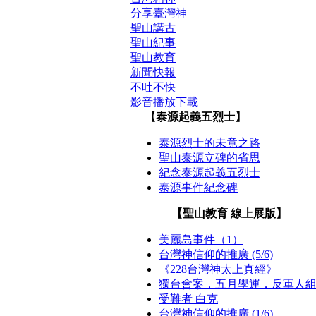
分享臺灣神
聖山講古
聖山紀事
聖山教育
新聞快報
不吐不快
影音播放下載
【泰源起義五烈士】
泰源烈士的未竟之路
聖山泰源立碑的省思
紀念泰源起義五烈士
泰源事件紀念碑
【聖山教育 線上展版】
美麗島事件（1）
台灣神信仰的推廣 (5/6)
《228台灣神太上真經》
獨台會案．五月學運．反軍人
受難者 白克
台灣神信仰的推廣 (1/6)