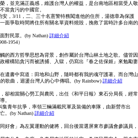
榮，並充滿正義感，維護台灣人的權益，是台南地區相當受人敬
不當貪污的中國官。
治安，3/11，二、三十名憲警特務闖進他的住所，湯德章為保護
一面爭取時間將住所有關名單資料燒毀，挽救了當時許多台南的
眾。(by Nathan)
詳細介紹
908-1954）
觸的西方哲學思想為背景，創作屬於台灣山林土地之歌。儘管因
政權構陷貪污而被誘捕、入獄，仍寫出『春之佐保姬』來勉勵妻
在遺書中寫道：田地和山野，隨時都有我的魂守護著。而台灣山
guna的歌曲，迴盪台灣人的心中傳唱。(by Rainbow)
詳細介紹
，卻相當關心勞工與農民，出任《和平日報》東石分局長，經常
導。
上糾集青年抗爭，率領三輛滿載民軍及裝備的車隊，由新營市出
y Nathan)
詳細介紹
同好會」為左翼運動的健將，回台後當選屏東市參議會參議員，