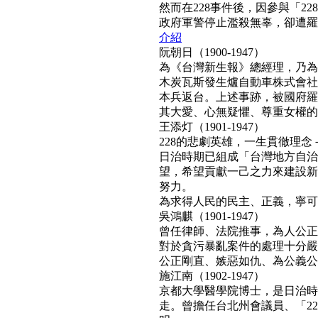
然而在228事件後，因參與「2
政府軍警停止濫殺無辜，卻遭羅織「
介紹
阮朝日（1900-1947）
為《台灣新生報》總經理，乃為
木炭瓦斯發生爐自動車株式會社
本兵返台。上述事跡，被國府羅織
其大愛、心無疑懼、尊重女權的真民
王添灯（1901-1947）
228的悲劇英雄，一生貫徹理
日治時期已組成「台灣地方自治
望，希望貢獻一己之力來建設新
努力。
為求得人民的民主、正義，寧可得罪
吳鴻麒（1901-1947）
曾任律師、法院推事，為人公正
對於貪污暴亂案件的處理十分嚴
公正剛直、嫉惡如仇、為公義公理
施江南（1902-1947）
京都大學醫學院博士，是日治時
走。曾擔任台北州會議員、「22