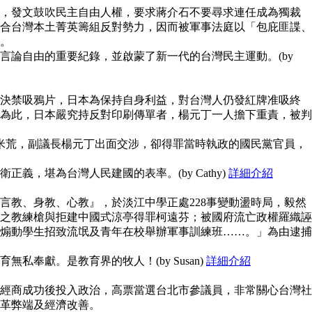
，發文鼓吹民主自由人權，要求蔣介石不要尋求連任成為獨裁
合台灣本土菁英籌組反對勢力，因而被軍事法庭以「包庇匪諜、
。
言論自由的重要紀錄，並啟蒙了新一代的台灣民主運動。(by
決禁吸鴉片，日本為保持自身利益，對台灣人仍發紅牌准吸終
為此，日本嚴究持反對印刷傳單者，楊元丁一人擔下重責，被判
鬧米荒，副議長楊元丁出面交涉，卻得罪當時執政的國民黨官員，
義，堪為台灣人民建國的表率。(by Cathy)
詳細介紹
言教、身教、心教』，於淡江中學正處228事變動盪時局，毅然
之教練槍與拒建中國式涼亭得罪柯遠芬；被國府流亡政權羅織誣
煽動學生招致流氓及青年在校舉辦軍事訓練班……。」為由逮捕
私奉獻。是教育界的牧人！(by Susan)
詳細介紹
經商成功後投入政治，高票當選台北市參議員，非常關心台灣社
革弊端及經濟改善。