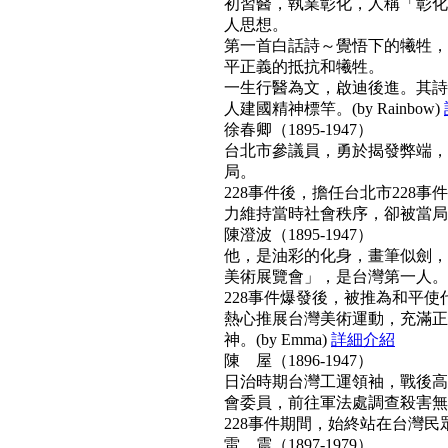
初習醫，執業彰化，人稱「彰化
人思想。
第一首白話詩～覺悟下的犧牲，
平正義的抵抗和犧牲。
一生行醫為文，啟迪後進。其詩
人建國精神標竿。(by Rainbow)
徐春卿（1895-1947）
台北市參議員，勇於揭發弊端，
局。
228事件後，擔任台北市228
力維持當時社會秩序，卻被當局列為
陳澄波（1895-1947）
他，是油彩的化身，畫筆似劍，
美術展覽會」，是台灣第一人。
228事件爆發後，被推為和平
熱心推展台灣美術運動，充滿正
神。(by Emma)
詳細介紹
陳 屋（1896-1947）
日治時期台灣工運領袖，戰後高票
會委員，前往軍法處調查殺害無
228事件期間，始終站在台灣民眾
雷 震（1897-1979）