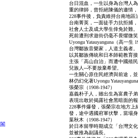
台日混血，一生以身為台灣人為
重的律師，曾拒絕陳儀的邀情，
228事件後，負責維持台南地區
台南菁英，一面徒手力抗拒捕，
社會人士及成大學生倖免於難。
死前遭刑求遊街仍毫不畏懼微笑面對民
Uyongu Yatauyanguna（高一生 1
台灣鄒族音樂家，人道主義者。
以其鄒族傳統和日本師範教育接
主張「高山自治」而遭中國殖民
兒族人─不要放棄希望。
一生關心原住民經濟與前途，並
林仍幻化著Uyongu Yatauyan
張榮宗（1908-1947）
嘉義朴子人，雖出生為富農子弟
表現出敢於揭露社會黑暗面的報
228事件爆發，張榮宗在地方
發，途中遇國府軍伏擊，當場身亡。(b
葉秋木（1908-1947）
組閣
於日本留學時期成立「台灣文化
並被推為副議長。