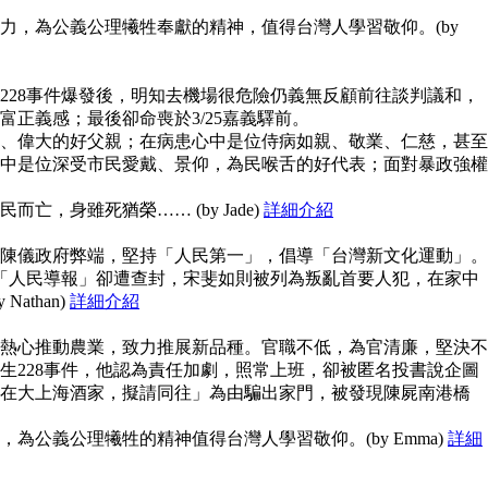
力，為公義公理犧牲奉獻的精神，值得台灣人學習敬仰。(by
228事件爆發後，明知去機場很危險仍義無反顧前往談判議和，
富正義感；最後卻命喪於3/25嘉義驛前。
、偉大的好父親；在病患心中是位侍病如親、敬業、仁慈，甚至
中是位深受市民愛戴、景仰，為民喉舌的好代表；面對暴政強權
亡，身雖死猶榮…… (by Jade)
詳細介紹
陳儀政府弊端，堅持「人民第一」，倡導「台灣新文化運動」。
但「人民導報」卻遭查封，宋斐如則被列為叛亂首要人犯，在家中
athan)
詳細介紹
熱心推動農業，致力推展新品種。官職不低，為官清廉，堅決不
生228事件，他認為責任加劇，照常上班，卻被匿名投書說企圖
在大上海酒家，擬請同往」為由騙出家門，被發現陳屍南港橋
為公義公理犧牲的精神值得台灣人學習敬仰。(by Emma)
詳細