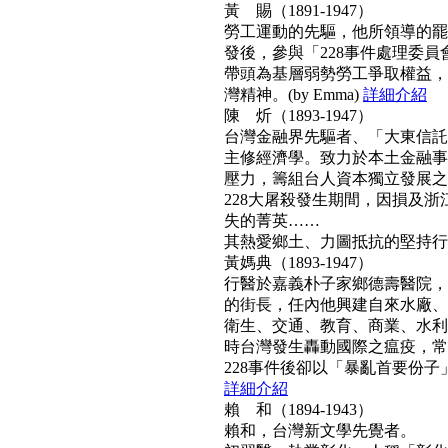
黃 賜（1891-1947）
勞工運動的先驅，他所領導的罷工
發後，參與「228事件處理委
帶頭為基層弱勢勞工爭取權益，
灣精神。(by Emma)
詳細介紹
陳 炘（1893-1947）
台灣金融界先驅者、「大東信託
主修經濟學。致力於本土金融事
壓力，籌組台人資本獨立發展之
228大屠殺發生期間，因損及浙
失的菁英……
其熱愛鄉土、力圖抵抗的堅持行動力
黃媽典（1893-1947）
行醫於嘉義朴子家鄉德壽醫院，
的街長，任內他興建自來水廠、
衛生、交通、教育、商業、水利
時台灣發生轟動國際之瘟疫，常
228事件後卻以「暴亂首要份子」
詳細介紹
賴 和（1894-1943）
賴和，台灣新文學先覺者。