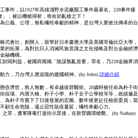
事件，以1927年高雄淺野水泥廠罷工事件最著名。228事件爆
員會」，被以機槍掃射，喪命於亂槍之下！
為公義、公理，無私犧牲奉獻的精神，是台灣人要效法傳承的台
株式會社」創辦人，留學於日本慶應大學及美國哥倫比亞大學，
業的拓展，為對抗日人消滅民族意識之文化侵略及對台金融經濟
金融機構。
江財閥利益，被國府羅織「陰謀叛亂首要」罪名，乃228金融界消
，乃台灣人應追隨的建國精神。(by Jolen)
詳細介紹
懸壺濟世，救人無數，有卓越拔群醫術。28歲時被任命為朴子街
街役場、內厝大橋、朴子小學、朴子女子公學校等等，政績遍及
、為朴子市奠下了日後發展的宏圖。數年後更赴任檢疫委員；當
不顧生命危險，遏止惡性鼠疫蔓延，犧牲奉獻心力。
之罪，遭軍隊毒打遊街示眾後，在新營圓環槍斃。 (by Nathan)