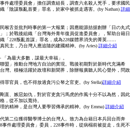
28事件處理委員會」擔任調查組長，調查六名殺人兇手，要求國民
陰謀叛亂首要」罪名，於家中被抓走遇害。(by Nathan)
詳細
民喉舌並批判時事的第一大報業；因應能源拮据創辦「日の丸式
」；於戰後組織「台灣海外青年復員促進委員會」，幫助台籍日
「228叛亂首謀」罪名，成為228媒體界消失的菁英……
主，乃台灣人應追隨的建國精神。(by Aries)
詳細介紹
念－「為最大多數，謀最大幸福」。
聯盟」推動台灣地方自治的實現。戰後初期對於新時代充滿希
台灣。積極活躍於政壇和新聞界，除辦報廣聽人民心聲外，問政
官員，也不得放過貪污公帑之官吏。(by Stella)
詳細介紹
剛直、嫉惡如仇，對於官吏貪污馬虎的作風十分不以為然，因此
格，從不加以寬待。
的精神，是台灣人要學習傳承的精神。(by Emma)
詳細介紹
代第二位獲得醫學博士的台灣人。致力為台籍日本兵回台而奔
8事件處理委員會」委員，228事件時，從病榻前被捉走，生死不