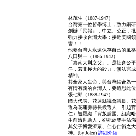
林茂生（1887-1947）
台灣第一位哲學博士，致力鑽研
創辦『民報』，中立、公正，批
強力接收台灣大學；接近美國領
害！！
他要台灣人永遠保存自己的風格與文
八田與一（1886-1942）
「嘉南大圳之父」。是社會公平
任，若非極大的毅力，無法完成
精神。
其全家人生命，與台灣結合為一
有情有義的台灣人，要追思此位真正利
張七郎（1888-1947）
國大代表、花蓮縣議會議長、花
選為花蓮縣縣長候選人，引起官
仁）被羅織「背叛黨國、組織暗
生前濟世助人，卻死於雙手沾滿
其父子博愛濟眾、仁心仁術之大
神。(by Jolen)
詳細介紹