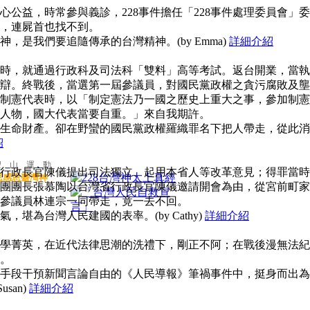
公益，時常參與義診，228事件擔任「228事件處理委員會」委
，連屍首也找不到。
，是我們要追隨傳承的台灣精神。(by Emma)
詳細介紹
時，就通過行政科及司法科「雙料」高等考試。返台開業，當執
辯。終戰後，當選第一屆參議員，對國民黨政權之貪污腐敗及壟
制憲代表時，以「制定憲法乃一國之歷史上重大之事，參加制憲
人物，國大代表當要自重。」來自我期許。
生命財產。卻在野蠻的國民黨政權羅織罪名下把人帶走，從此消
紹
聖 山 運 動
行政長官陳儀提出司法獨立、起用本省人等改革意見；得罪當時
思感恩臺灣神
團團長張慕陶以台灣省行政長官陳儀邀請開會為由，從宮前町家
參議員林連宗一同帶走，竟一去不回。
堪為台灣人民建國的表率。(by Cathy)
詳細介紹
學菁英，在近代法律思潮的洗禮下，剛正不阿；在戰後漫無法紀
。
手段干預新聞言論自由的《人民導報》筆禍事件中，挺身而出為
san)
詳細介紹