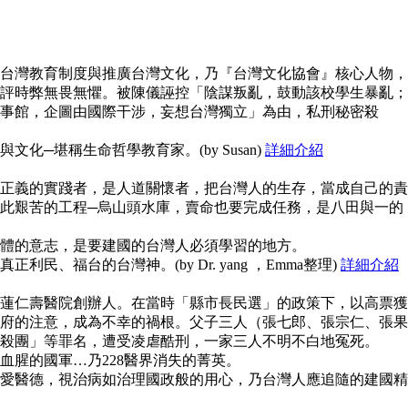
台灣教育制度與推廣台灣文化，乃『台灣文化協會』核心人物，
評時弊無畏無懼。被陳儀誣控「陰謀叛亂，鼓動該校學生暴亂；
事館，企圖由國際干涉，妄想台灣獨立」為由，私刑秘密殺
化─堪稱生命哲學教育家。(by Susan)
詳細介紹
正義的實踐者，是人道關懷者，把台灣人的生存，當成自己的責
此艱苦的工程─烏山頭水庫，賣命也要完成任務，是八田與一的
體的意志，是要建國的台灣人必須學習的地方。
民、福台的台灣神。(by Dr. yang ，Emma整理)
詳細介紹
蓮仁壽醫院創辦人。在當時「縣市長民選」的政策下，以高票獲
府的注意，成為不幸的禍根。父子三人（張七郎、張宗仁、張果
殺團」等罪名，遭受凌虐酷刑，一家三人不明不白地冤死。
血腥的國軍…乃228醫界消失的菁英。
愛醫德，視治病如治理國政般的用心，乃台灣人應追隨的建國精