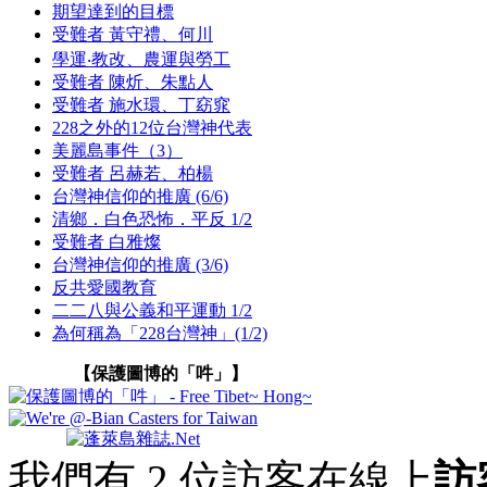
期望達到的目標
受難者 黃守禮、何川
學運‧教改、農運與勞工
受難者 陳炘、朱點人
受難者 施水環、丁窈窕
228之外的12位台灣神代表
美麗島事件（3）
受難者 呂赫若、柏楊
台灣神信仰的推廣 (6/6)
清鄉．白色恐怖．平反 1/2
受難者 白雅燦
台灣神信仰的推廣 (3/6)
反共愛國教育
二二八與公義和平運動 1/2
為何稱為「228台灣神」(1/2)
【保護圖博的「吽」】
我們有 2 位訪客在線上
訪