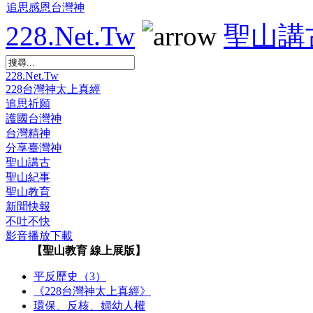
228.Net.Tw
聖山講
228.Net.Tw
228台灣神太上真經
追思祈願
護國台灣神
台灣精神
分享臺灣神
聖山講古
聖山紀事
聖山教育
新聞快報
不吐不快
影音播放下載
【聖山教育 線上展版】
平反歷史（3）
《228台灣神太上真經》
環保、反核、婦幼人權