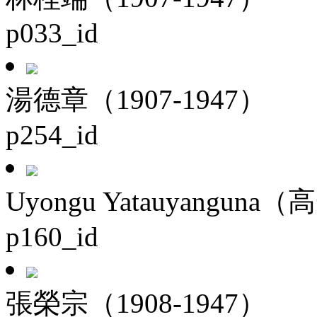
p033_id
湯德章（1907-1947）
p254_id
Uyongu Yatauyanguna（
p160_id
張榮宗（1908-1947）