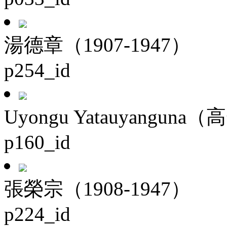
湯德章（1907-1947）
p254_id
Uyongu Yatauyanguna（
p160_id
張榮宗（1908-1947）
p224_id