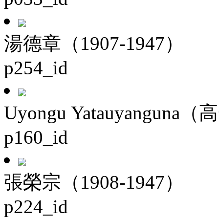
湯德章（1907-1947）
p254_id
Uyongu Yatauyanguna（
p160_id
張榮宗（1908-1947）
p224_id