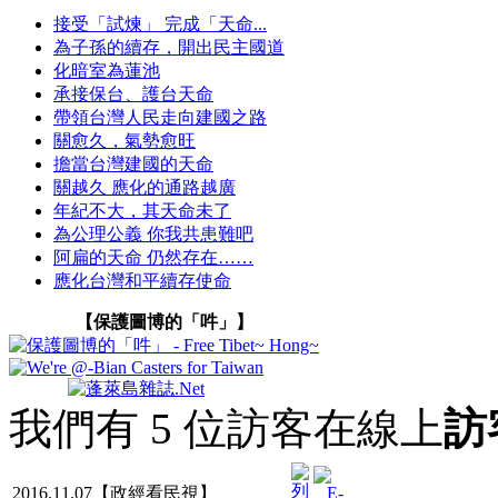
接受「試煉」 完成「天命...
為子孫的續存，開出民主國道
化暗室為蓮池
承接保台、護台天命
帶領台灣人民走向建國之路
關愈久，氣勢愈旺
擔當台灣建國的天命
關越久 應化的通路越廣
年紀不大，其天命未了
為公理公義 你我共患難吧
阿扁的天命 仍然存在……
應化台灣和平續存使命
【保護圖博的「吽」】
我們有 5 位訪客在線上
訪
2016.11.07【政經看民視】