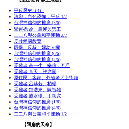
平反歷史（3）
清鄉．白色恐怖．平反 1/2
台灣神信仰的推廣 (3/6)
學運‧教改、農運與勞工
二二八與公義和平運動 2/2
反共愛國教育
環保、反核、婦幼人權
台灣神信仰的推廣 (6/6)
台灣神信仰的推廣 (2/6)
受難者 高一生、樂信．瓦旦
受難者 黃天、許席圖
原住民、客家、外省老兵上街頭
受難者 呂赫若、柏楊
受難者 鍾浩東、陳智雄
受難者 施水環、丁窈窕
台灣神信仰的推廣 (1/6)
台灣神信仰的推廣 (4/6)
二二八與公義和平運動 1/2
【阿扁的天命】