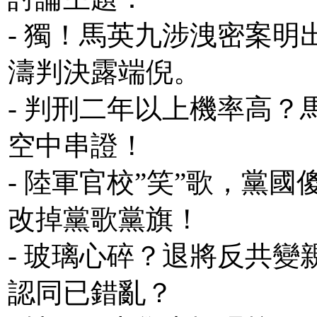
- 獨！馬英九涉洩密案明
濤判決露端倪。
- 判刑二年以上機率高
空中串證！
- 陸軍官校”笑”歌，黨
改掉黨歌黨旗！
- 玻璃心碎？退將反共
認同已錯亂？