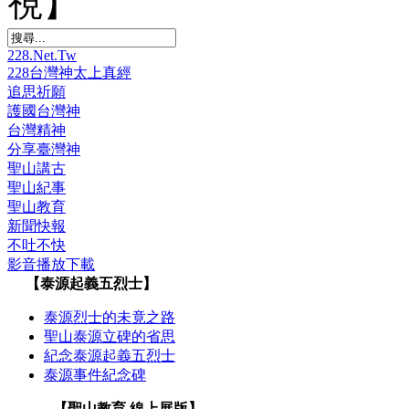
視】
228.Net.Tw
228台灣神太上真經
追思祈願
護國台灣神
台灣精神
分享臺灣神
聖山講古
聖山紀事
聖山教育
新聞快報
不吐不快
影音播放下載
【泰源起義五烈士】
泰源烈士的未竟之路
聖山泰源立碑的省思
紀念泰源起義五烈士
泰源事件紀念碑
【聖山教育 線上展版】