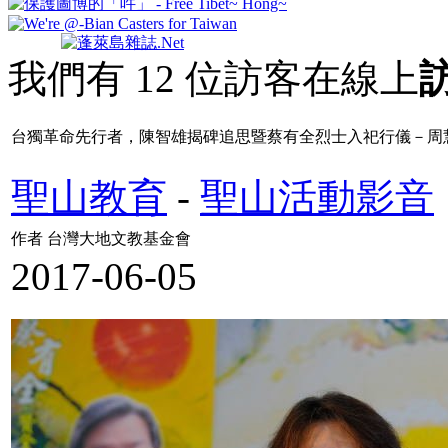
我們有 12 位訪客在線上
台獨革命先行者，陳智雄揭碑追思暨蔡有全烈士入祀行儀－周
聖山教育
-
聖山活動影音
作者 台灣大地文教基金會
2017-06-05