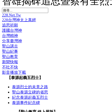
智雄揭碑追思暨蔡有全烈
228.Net.Tw
228台灣神太上真經
追思祈願
護國台灣神
台灣精神
分享臺灣神
聖山講古
聖山紀事
聖山教育
新聞快報
不吐不快
影音播放下載
【泰源起義五烈士】
泰源烈士的未竟之路
聖山泰源立碑的省思
紀念泰源起義五烈士
泰源事件紀念碑
【聖山教育 線上展版】