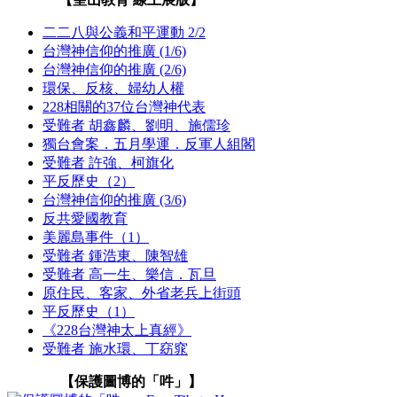
二二八與公義和平運動 2/2
台灣神信仰的推廣 (1/6)
台灣神信仰的推廣 (2/6)
環保、反核、婦幼人權
228相關的37位台灣神代表
受難者 胡鑫麟、劉明、施儒珍
獨台會案．五月學運．反軍人組閣
受難者 許強、柯旗化
平反歷史（2）
台灣神信仰的推廣 (3/6)
反共愛國教育
美麗島事件（1）
受難者 鍾浩東、陳智雄
受難者 高一生、樂信．瓦旦
原住民、客家、外省老兵上街頭
平反歷史（1）
《228台灣神太上真經》
受難者 施水環、丁窈窕
【保護圖博的「吽」】