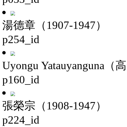
湯德章（1907-1947）
p254_id
Uyongu Yatauyanguna（
p160_id
張榮宗（1908-1947）
p224_id