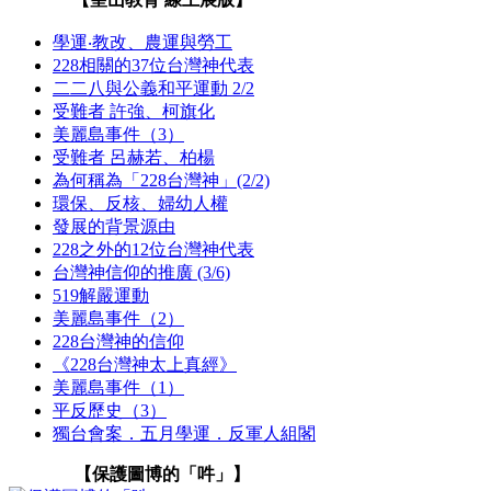
學運‧教改、農運與勞工
228相關的37位台灣神代表
二二八與公義和平運動 2/2
受難者 許強、柯旗化
美麗島事件（3）
受難者 呂赫若、柏楊
為何稱為「228台灣神」(2/2)
環保、反核、婦幼人權
發展的背景源由
228之外的12位台灣神代表
台灣神信仰的推廣 (3/6)
519解嚴運動
美麗島事件（2）
228台灣神的信仰
《228台灣神太上真經》
美麗島事件（1）
平反歷史（3）
獨台會案．五月學運．反軍人組閣
【保護圖博的「吽」】