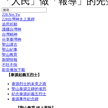
「人民」做「報導」的先
228.Net.Tw
228台灣神太上真經
追思祈願
護國台灣神
台灣精神
分享臺灣神
聖山講古
聖山紀事
聖山教育
新聞快報
不吐不快
影音播放下載
【泰源起義五烈士】
泰源烈士的未竟之路
聖山泰源立碑的省思
紀念泰源起義五烈士
泰源事件紀念碑
【聖山教育 線上展版】