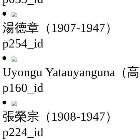
湯德章（1907-1947）
p254_id
Uyongu Yatauyanguna（
p160_id
張榮宗（1908-1947）
p224_id