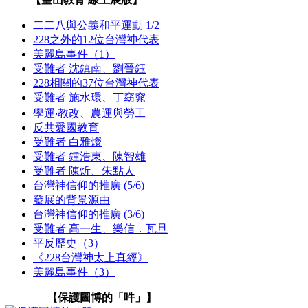
二二八與公義和平運動 1/2
228之外的12位台灣神代表
美麗島事件（1）
受難者 沈鎮南、劉晉鈺
228相關的37位台灣神代表
受難者 施水環、丁窈窕
學運‧教改、農運與勞工
反共愛國教育
受難者 白雅燦
受難者 鍾浩東、陳智雄
受難者 陳炘、朱點人
台灣神信仰的推廣 (5/6)
發展的背景源由
台灣神信仰的推廣 (3/6)
受難者 高一生、樂信．瓦旦
平反歷史（3）
《228台灣神太上真經》
美麗島事件（3）
【保護圖博的「吽」】