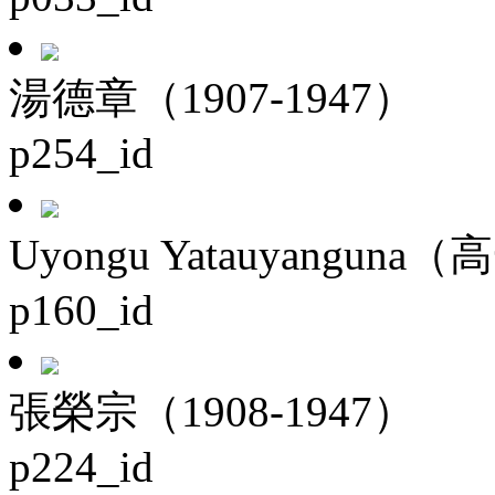
湯德章（1907-1947）
p254_id
Uyongu Yatauyanguna（
p160_id
張榮宗（1908-1947）
p224_id