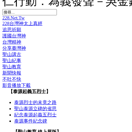
仁行動．為義發聲－吳金
228.Net.Tw
228台灣神太上真經
追思祈願
護國台灣神
台灣精神
分享臺灣神
聖山講古
聖山紀事
聖山教育
新聞快報
不吐不快
影音播放下載
【泰源起義五烈士】
泰源烈士的未竟之路
聖山泰源立碑的省思
紀念泰源起義五烈士
泰源事件紀念碑
【聖山教育 線上展版】