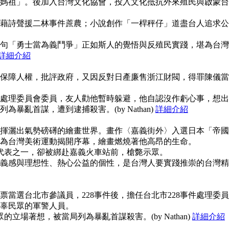
媽祖」。後加入台灣文化協會，投入文化抵抗外來殖民與啟蒙台
藉詩聲援二林事件蔗農；小說創作「一桿秤仔」道盡台人追求公
句「勇士當為義鬥爭」正如斯人的覺悟與反殖民實踐，堪為台灣
詳細介紹
保障人權，批評政府，又因反對日產廉售浙江財閥，得罪陳儀當
事件處理委員會委員，友人勸他暫時躲避，他自認沒作虧心事，想出
暴亂首謀，遭到逮捕殺害。(by Nathan)
詳細介紹
揮灑出氣勢磅礡的繪畫世界。畫作〈嘉義街外〉入選日本「帝國
為台灣美術運動揭開序幕，繪畫燃燒著他高昂的生命。
使代表之一，卻被綁赴嘉義火車站前，槍斃示眾。
義感與理想性、熱心公益的個性，是台灣人要實踐推崇的台灣精
當選台北市參議員，228事件後，擔任台北市228事件處理委員
辜民眾的軍警人員。
的立場著想，被當局列為暴亂首謀殺害。(by Nathan)
詳細介紹