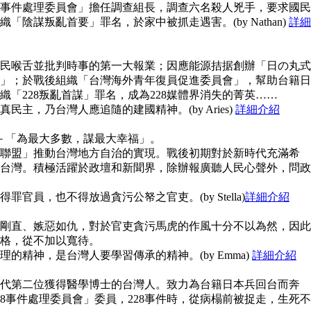
28事件處理委員會」擔任調查組長，調查六名殺人兇手，要求國民
陰謀叛亂首要」罪名，於家中被抓走遇害。(by Nathan)
詳細
民喉舌並批判時事的第一大報業；因應能源拮据創辦「日の丸式
」；於戰後組織「台灣海外青年復員促進委員會」，幫助台籍日
「228叛亂首謀」罪名，成為228媒體界消失的菁英……
主，乃台灣人應追隨的建國精神。(by Aries)
詳細介紹
念－「為最大多數，謀最大幸福」。
聯盟」推動台灣地方自治的實現。戰後初期對於新時代充滿希
台灣。積極活躍於政壇和新聞界，除辦報廣聽人民心聲外，問政
官員，也不得放過貪污公帑之官吏。(by Stella)
詳細介紹
剛直、嫉惡如仇，對於官吏貪污馬虎的作風十分不以為然，因此
格，從不加以寬待。
的精神，是台灣人要學習傳承的精神。(by Emma)
詳細介紹
代第二位獲得醫學博士的台灣人。致力為台籍日本兵回台而奔
8事件處理委員會」委員，228事件時，從病榻前被捉走，生死不