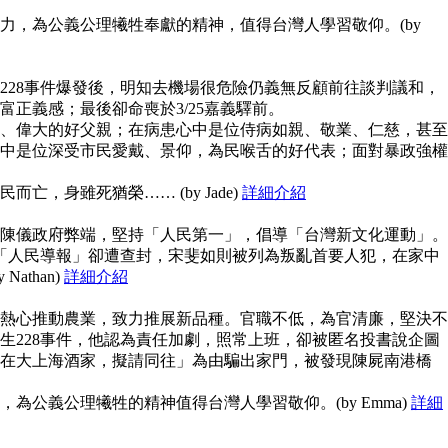
力，為公義公理犧牲奉獻的精神，值得台灣人學習敬仰。(by
228事件爆發後，明知去機場很危險仍義無反顧前往談判議和，
富正義感；最後卻命喪於3/25嘉義驛前。
、偉大的好父親；在病患心中是位侍病如親、敬業、仁慈，甚至
中是位深受市民愛戴、景仰，為民喉舌的好代表；面對暴政強權
亡，身雖死猶榮…… (by Jade)
詳細介紹
陳儀政府弊端，堅持「人民第一」，倡導「台灣新文化運動」。
但「人民導報」卻遭查封，宋斐如則被列為叛亂首要人犯，在家中
athan)
詳細介紹
熱心推動農業，致力推展新品種。官職不低，為官清廉，堅決不
生228事件，他認為責任加劇，照常上班，卻被匿名投書說企圖
在大上海酒家，擬請同往」為由騙出家門，被發現陳屍南港橋
為公義公理犧牲的精神值得台灣人學習敬仰。(by Emma)
詳細