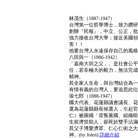
林茂生（1887-1947）
台灣第一位哲學博士，致力鑽研
創辦『民報』，中立、公正，批
強力接收台灣大學；接近美國領
害！！
他要台灣人永遠保存自己的風格與文
八田與一（1886-1942）
「嘉南大圳之父」。是社會公平
任，若非極大的毅力，無法完成
精神。
其全家人生命，與台灣結合為一
有情有義的台灣人，要追思此位真正利
張七郎（1888-1947）
國大代表、花蓮縣議會議長、花
選為花蓮縣縣長候選人，引起官
仁）被羅織「背叛黨國、組織暗
生前濟世助人，卻死於雙手沾滿
其父子博愛濟眾、仁心仁術之大
神。(by Jolen)
詳細介紹