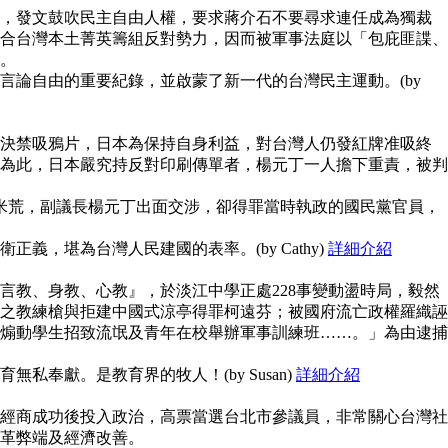
，發文鼓吹民主自由人權，要求蔣介石不要尋求連任成為獨裁
合台灣本土菁英籌組反對勢力，因而被軍事法庭以「包庇匪諜、
。
言論自由的重要紀錄，並啟蒙了新一代的台灣民主運動。(by
決禁吸鴉片，日本為保持自身利益，對台灣人仍發紅牌准吸終
為此，日本嚴究持反對印刷傳單者，楊元丁一人擔下重責，被判
鬧米荒，副議長楊元丁出面交涉，卻得罪當時執政的國民黨官員，
義，堪為台灣人民建國的表率。(by Cathy)
詳細介紹
言教、身教、心教』，於淡江中學正處228事變動盪時局，毅然
之教練槍與拒建中國式涼亭得罪柯遠芬；被國府流亡政權羅織誣
煽動學生招致流氓及青年在校舉辦軍事訓練班……。」為由逮捕
私奉獻。是教育界的牧人！(by Susan)
詳細介紹
經商成功後投入政治，高票當選台北市參議員，非常關心台灣社
革弊端及經濟改善。