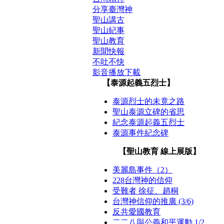
分享臺灣神
聖山講古
聖山紀事
聖山教育
新聞快報
不吐不快
影音播放下載
【泰源起義五烈士】
泰源烈士的未竟之路
聖山泰源立碑的省思
紀念泰源起義五烈士
泰源事件紀念碑
【聖山教育 線上展版】
美麗島事件（2）
228台灣神的信仰
受難者 徐征、趙桐
台灣神信仰的推廣 (3/6)
反共愛國教育
二二八與公義和平運動 1/2