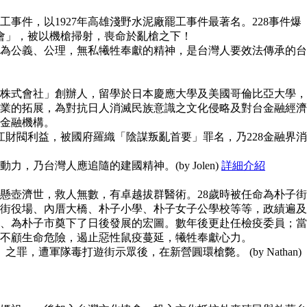
事件，以1927年高雄淺野水泥廠罷工事件最著名。228事件爆
員會」，被以機槍掃射，喪命於亂槍之下！
為公義、公理，無私犧牲奉獻的精神，是台灣人要效法傳承的台
株式會社」創辦人，留學於日本慶應大學及美國哥倫比亞大學，
業的拓展，為對抗日人消滅民族意識之文化侵略及對台金融經濟
金融機構。
江財閥利益，被國府羅織「陰謀叛亂首要」罪名，乃228金融界消
，乃台灣人應追隨的建國精神。(by Jolen)
詳細介紹
懸壺濟世，救人無數，有卓越拔群醫術。28歲時被任命為朴子街
街役場、內厝大橋、朴子小學、朴子女子公學校等等，政績遍及
、為朴子市奠下了日後發展的宏圖。數年後更赴任檢疫委員；當
不顧生命危險，遏止惡性鼠疫蔓延，犧牲奉獻心力。
之罪，遭軍隊毒打遊街示眾後，在新營圓環槍斃。 (by Nathan)