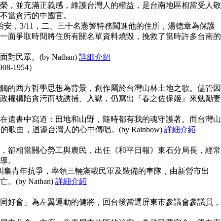
榮，並充滿正義感，維護台灣人的權益，是台南地區相當受人敬
不當貪污的中國官。
治安，3/11，二、三十名憲警特務闖進他的住所，湯德章為保護
一面爭取時間將住所有關名單資料燒毀，挽救了當時許多台南的
眾。(by Nathan)
詳細介紹
908-1954）
觸的西方哲學思想為背景，創作屬於台灣山林土地之歌。儘管因
政權構陷貪污而被誘捕、入獄，仍寫出『春之佐保姬』來勉勵妻
在遺書中寫道：田地和山野，隨時都有我的魂守護著。而台灣山
guna的歌曲，迴盪台灣人的心中傳唱。(by Rainbow)
詳細介紹
，卻相當關心勞工與農民，出任《和平日報》東石分局長，經常
導。
上糾集青年抗爭，率領三輛滿載民軍及裝備的車隊，由新營市出
y Nathan)
詳細介紹
同好會」為左翼運動的健將，回台後當選屏東市參議會參議員，