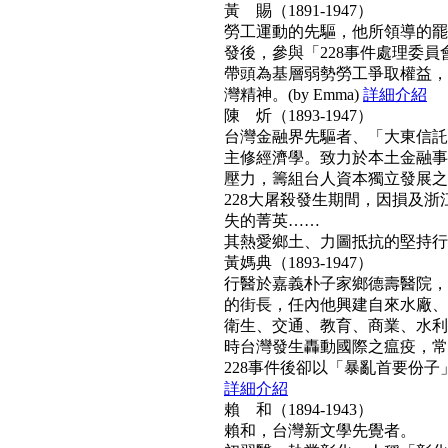
黃 賜（1891-1947）
勞工運動的先驅，他所領導的罷工
發後，參與「228事件處理委
帶頭為基層弱勢勞工爭取權益，
灣精神。(by Emma)
詳細介紹
陳 炘（1893-1947）
台灣金融界先驅者、「大東信託
主修經濟學。致力於本土金融事
壓力，籌組台人資本獨立發展之
228大屠殺發生期間，因損及浙
失的菁英……
其熱愛鄉土、力圖抵抗的堅持行動力
黃媽典（1893-1947）
行醫於嘉義朴子家鄉德壽醫院，
的街長，任內他興建自來水廠、
衛生、交通、教育、商業、水利
時台灣發生轟動國際之瘟疫，常
228事件後卻以「暴亂首要份子」
詳細介紹
賴 和（1894-1943）
賴和，台灣新文學先覺者。