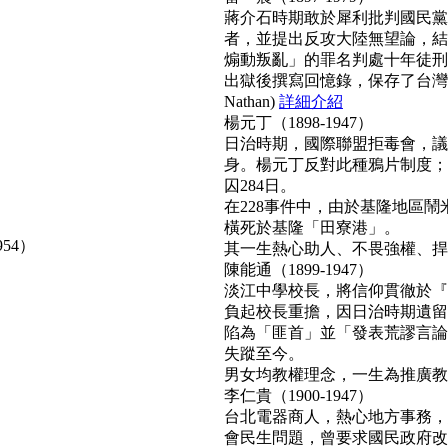
蔣介石時期敢於犀利批判國民黨
者，並提出反攻大陸無望論，結
煽動叛亂」的罪名判處十年徒刑
出獄後撰寫回憶錄，保存了台灣
Nathan)
詳細介紹
楊元丁（1898-1947）
日治時期，國際聯盟拒毒會，議
身。楊元丁反對此種鴉片制度；
囚284日。
在228事件中，由於基隆地區
橫死於基隆「田寮港」。
954）
其一生熱心助人、不畏強權、捍衛正
陳能通（1899-1947）
淡江中學校長，將信仰貫徹於『
負起校長重擔，因日治時期遺留
陷為「匪首」並「發表荒謬言論
失蹤至今。
男女均教權理念，一生為推廣教育無
李仁貴（1900-1947）
台北電器商人，熱心地方事務，
會民生問題，曾要求國民政府改