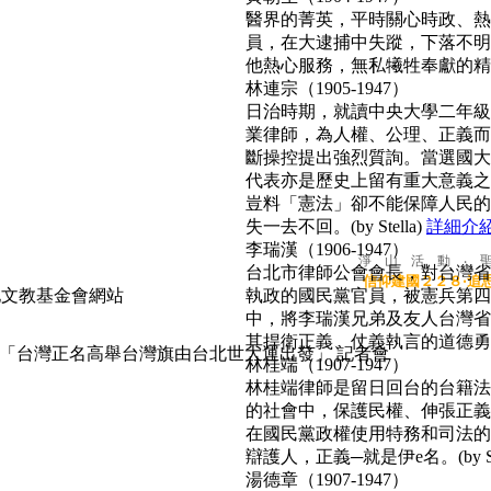
醫界的菁英，平時關心時政、熱心
員，在大逮捕中失蹤，下落不明
他熱心服務，無私犧牲奉獻的精神
林連宗（1905-1947）
日治時期，就讀中央大學二年級
業律師，為人權、公理、正義而
斷操控提出強烈質詢。當選國大
代表亦是歷史上留有重大意義之
豈料「憲法」卻不能保障人民的
失一去不回。(by Stella)
詳細介
李瑞漢（1906-1947）
淨 山 活 動 ‧ 
台北市律師公會會長，對台灣省
信仰建國２２８‧追
執政的國民黨官員，被憲兵第四
中，將李瑞漢兄弟及友人台灣省
其捍衛正義、仗義執言的道德勇氣，
「台灣正名高舉台灣旗由台北世大運出發」 記者會
林桂端（1907-1947）
林桂端律師是留日回台的台籍法
的社會中，保護民權、伸張正義
在國民黨政權使用特務和司法的
辯護人，正義─就是伊e名。(by Su
湯德章（1907-1947）