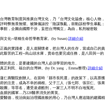
台灣教育制度與推廣台灣文化，乃『台灣文化協會』核心人物，
評時弊無畏無懼。被陳儀誣控「陰謀叛亂，鼓動該校學生暴亂；
事館，企圖由國際干涉，妄想台灣獨立」為由，私刑秘密殺
化─堪稱生命哲學教育家。(by Susan)
詳細介紹
正義的實踐者，是人道關懷者，把台灣人的生存，當成自己的責
此艱苦的工程─烏山頭水庫，賣命也要完成任務，是八田與一的
體的意志，是要建國的台灣人必須學習的地方。
民、福台的台灣神。(by Dr. yang ，Emma整理)
詳細介紹
蓮仁壽醫院創辦人。在當時「縣市長民選」的政策下，以高票獲
府的注意，成為不幸的禍根。父子三人（張七郎、張宗仁、張果
殺團」等罪名，遭受凌虐酷刑，一家三人不明不白地冤死。
血腥的國軍…乃228醫界消失的菁英。
愛醫德，視治病如治理國政般的用心，乃台灣人應追隨的建國精