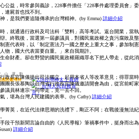
公益，時常參與義診，228事件擔任「228事件處理委員會」委
，連屍首也找不到。
，是我們要追隨傳承的台灣精神。(by Emma)
詳細介紹
時，就通過行政科及司法科「雙料」高等考試。返台開業，當執
辯。終戰後，當選第一屆參議員，對國民黨政權之貪污腐敗及壟
制憲代表時，以「制定憲法乃一國之歷史上重大之事，參加制憲
人物，國大代表當要自重。」來自我期許。
生命財產。卻在野蠻的國民黨政權羅織罪名下把人帶走，從此消
紹
聖 山 運 動
行政長官陳儀提出司法獨立、起用本省人等改革意見；得罪當時
思感恩臺灣神
團團長張慕陶以台灣省行政長官陳儀邀請開會為由，從宮前町家
參議員林連宗一同帶走，竟一去不回。
堪為台灣人民建國的表率。(by Cathy)
詳細介紹
學菁英，在近代法律思潮的洗禮下，剛正不阿；在戰後漫無法紀
。
手段干預新聞言論自由的《人民導報》筆禍事件中，挺身而出為
san)
詳細介紹