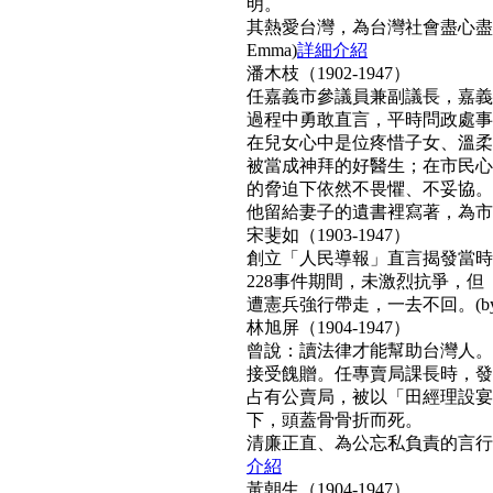
明。
其熱愛台灣，為台灣社會盡心盡
Emma)
詳細介紹
潘木枝（1902-1947）
任嘉義市參議員兼副議長，嘉義
過程中勇敢直言，平時問政處事
在兒女心中是位疼惜子女、溫柔
被當成神拜的好醫生；在市民心
的脅迫下依然不畏懼、不妥協。
他留給妻子的遺書裡寫著，為市民而
宋斐如（1903-1947）
創立「人民導報」直言揭發當時
228事件期間，未激烈抗爭，
遭憲兵強行帶走，一去不回。(by N
林旭屏（1904-1947）
曾說：讀法律才能幫助台灣人。
接受餽贈。任專賣局課長時，發
占有公賣局，被以「田經理設宴
下，頭蓋骨骨折而死。
清廉正直、為公忘私負責的言行，
介紹
黃朝生（1904-1947）