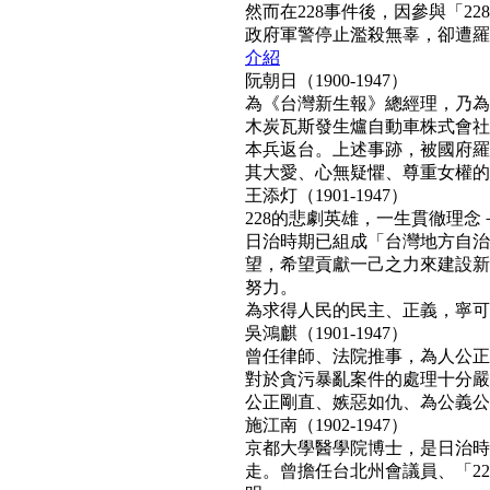
然而在228事件後，因參與「2
政府軍警停止濫殺無辜，卻遭羅織「
介紹
阮朝日（1900-1947）
為《台灣新生報》總經理，乃為
木炭瓦斯發生爐自動車株式會社
本兵返台。上述事跡，被國府羅織
其大愛、心無疑懼、尊重女權的真民
王添灯（1901-1947）
228的悲劇英雄，一生貫徹理
日治時期已組成「台灣地方自治
望，希望貢獻一己之力來建設新
努力。
為求得人民的民主、正義，寧可得罪
吳鴻麒（1901-1947）
曾任律師、法院推事，為人公正
對於貪污暴亂案件的處理十分嚴
公正剛直、嫉惡如仇、為公義公理
施江南（1902-1947）
京都大學醫學院博士，是日治時
走。曾擔任台北州會議員、「22