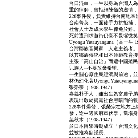
台日混血，一生以身為台灣人為
重的律師，曾拒絕陳儀的邀情，
228事件後，負責維持台南地區
台南菁英，一面徒手力抗拒捕，
社會人士及成大學生倖免於難。
死前遭刑求遊街仍毫不畏懼微笑面對民
Uyongu Yatauyanguna（高一生 1
台灣鄒族音樂家，人道主義者。
以其鄒族傳統和日本師範教育接
主張「高山自治」而遭中國殖民
兒族人─不要放棄希望。
一生關心原住民經濟與前途，並
林仍幻化著Uyongu Yatauyan
張榮宗（1908-1947）
嘉義朴子人，雖出生為富農子弟
表現出敢於揭露社會黑暗面的報
228事件爆發，張榮宗在地方
發，途中遇國府軍伏擊，當場身亡。(b
葉秋木（1908-1947）
於日本留學時期成立「台灣文化
並被推為副議長。