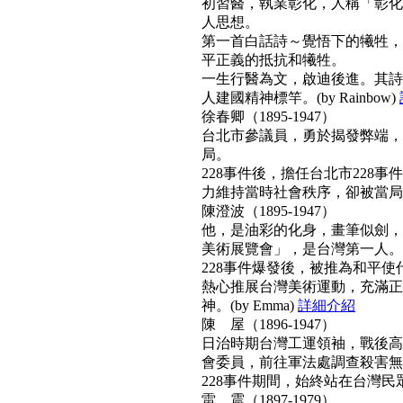
初習醫，執業彰化，人稱「彰化
人思想。
第一首白話詩～覺悟下的犧牲，
平正義的抵抗和犧牲。
一生行醫為文，啟迪後進。其詩
人建國精神標竿。(by Rainbow)
徐春卿（1895-1947）
台北市參議員，勇於揭發弊端，
局。
228事件後，擔任台北市228
力維持當時社會秩序，卻被當局列為
陳澄波（1895-1947）
他，是油彩的化身，畫筆似劍，
美術展覽會」，是台灣第一人。
228事件爆發後，被推為和平
熱心推展台灣美術運動，充滿正
神。(by Emma)
詳細介紹
陳 屋（1896-1947）
日治時期台灣工運領袖，戰後高票
會委員，前往軍法處調查殺害無
228事件期間，始終站在台灣民眾
雷 震（1897-1979）