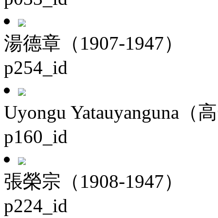
湯德章（1907-1947）
p254_id
Uyongu Yatauyanguna（
p160_id
張榮宗（1908-1947）
p224_id