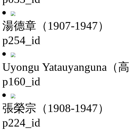
湯德章（1907-1947）
p254_id
Uyongu Yatauyanguna（
p160_id
張榮宗（1908-1947）
p224_id