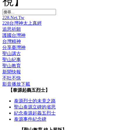
視】
228.Net.Tw
228台灣神太上真經
追思祈願
護國台灣神
台灣精神
分享臺灣神
聖山講古
聖山紀事
聖山教育
新聞快報
不吐不快
影音播放下載
【泰源起義五烈士】
泰源烈士的未竟之路
聖山泰源立碑的省思
紀念泰源起義五烈士
泰源事件紀念碑
【聖山教育 線上展版】