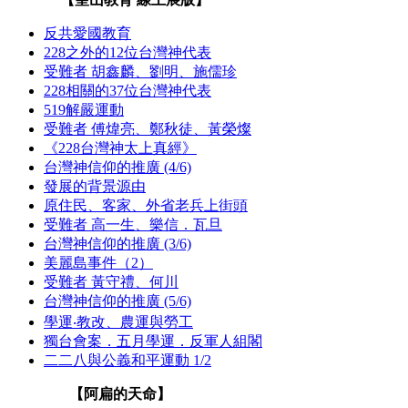
反共愛國教育
228之外的12位台灣神代表
受難者 胡鑫麟、劉明、施儒珍
228相關的37位台灣神代表
519解嚴運動
受難者 傅煒亮、鄭秋徒、黃榮燦
《228台灣神太上真經》
台灣神信仰的推廣 (4/6)
發展的背景源由
原住民、客家、外省老兵上街頭
受難者 高一生、樂信．瓦旦
台灣神信仰的推廣 (3/6)
美麗島事件（2）
受難者 黃守禮、何川
台灣神信仰的推廣 (5/6)
學運‧教改、農運與勞工
獨台會案．五月學運．反軍人組閣
二二八與公義和平運動 1/2
【阿扁的天命】