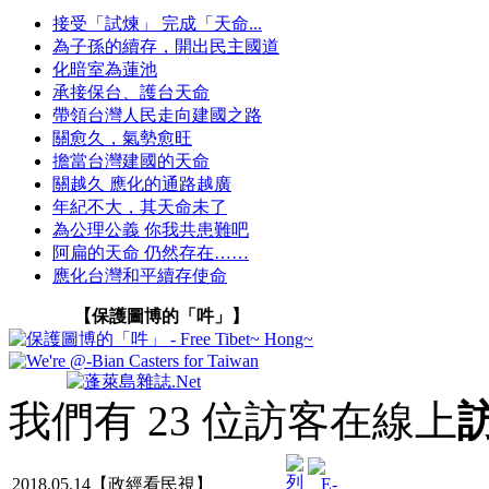
接受「試煉」 完成「天命...
為子孫的續存，開出民主國道
化暗室為蓮池
承接保台、護台天命
帶領台灣人民走向建國之路
關愈久，氣勢愈旺
擔當台灣建國的天命
關越久 應化的通路越廣
年紀不大，其天命未了
為公理公義 你我共患難吧
阿扁的天命 仍然存在……
應化台灣和平續存使命
【保護圖博的「吽」】
我們有 23 位訪客在線上
2018.05.14【政經看民視】