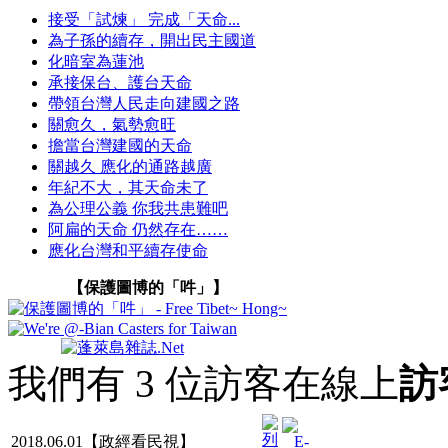
接受「試煉」 完成「天命...
為子孫的續存，開出民主國道
化暗室為蓮池
承接保台、護台天命
帶領台灣人民走向建國之路
關愈久，氣勢愈旺
擔當台灣建國的天命
關越久 應化的通路越廣
年紀不大，其天命未了
為公理公義 你我共患難吧
阿扁的天命 仍然存在……
應化台灣和平續存使命
【保護圖博的「吽」】
我們有 3 位訪客在線上
訪
2018.06.01【政經看民視】