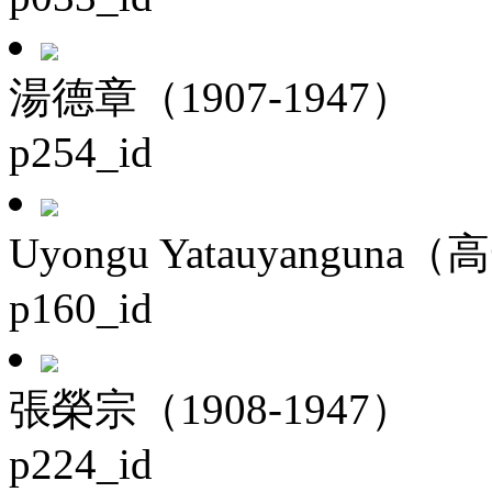
湯德章（1907-1947）
p254_id
Uyongu Yatauyanguna（
p160_id
張榮宗（1908-1947）
p224_id