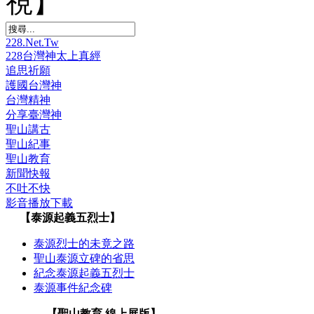
視】
228.Net.Tw
228台灣神太上真經
追思祈願
護國台灣神
台灣精神
分享臺灣神
聖山講古
聖山紀事
聖山教育
新聞快報
不吐不快
影音播放下載
【泰源起義五烈士】
泰源烈士的未竟之路
聖山泰源立碑的省思
紀念泰源起義五烈士
泰源事件紀念碑
【聖山教育 線上展版】