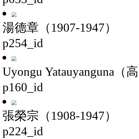
湯德章（1907-1947）
p254_id
Uyongu Yatauyanguna（
p160_id
張榮宗（1908-1947）
p224_id