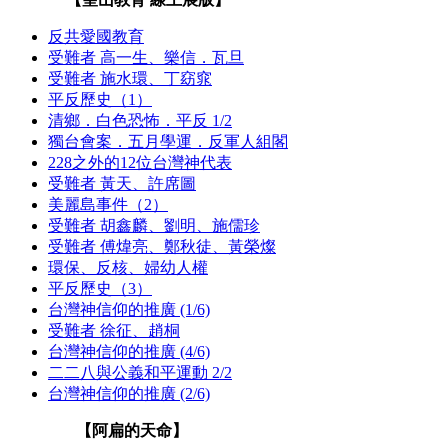
反共愛國教育
受難者 高一生、樂信．瓦旦
受難者 施水環、丁窈窕
平反歷史（1）
清鄉．白色恐怖．平反 1/2
獨台會案．五月學運．反軍人組閣
228之外的12位台灣神代表
受難者 黃天、許席圖
美麗島事件（2）
受難者 胡鑫麟、劉明、施儒珍
受難者 傅煒亮、鄭秋徒、黃榮燦
環保、反核、婦幼人權
平反歷史（3）
台灣神信仰的推廣 (1/6)
受難者 徐征、趙桐
台灣神信仰的推廣 (4/6)
二二八與公義和平運動 2/2
台灣神信仰的推廣 (2/6)
【阿扁的天命】