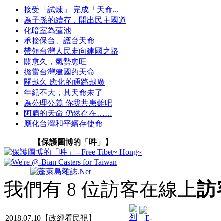
接受「試煉」 完成「天命...
為子孫的續存，開出民主國道
化暗室為蓮池
承接保台、護台天命
帶領台灣人民走向建國之路
關愈久，氣勢愈旺
擔當台灣建國的天命
關越久 應化的通路越廣
年紀不大，其天命未了
為公理公義 你我共患難吧
阿扁的天命 仍然存在……
應化台灣和平續存使命
【保護圖博的「吽」】
我們有 8 位訪客在線上
訪
2018.07.10【政經看民視】