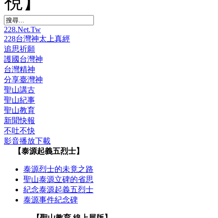
視】
228.Net.Tw
228台灣神太上真經
追思祈願
護國台灣神
台灣精神
分享臺灣神
聖山講古
聖山紀事
聖山教育
新聞快報
不吐不快
影音播放下載
【泰源起義五烈士】
泰源烈士的未竟之路
聖山泰源立碑的省思
紀念泰源起義五烈士
泰源事件紀念碑
【聖山教育 線上展版】