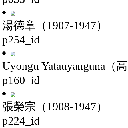
湯德章（1907-1947）
p254_id
Uyongu Yatauyanguna（
p160_id
張榮宗（1908-1947）
p224_id