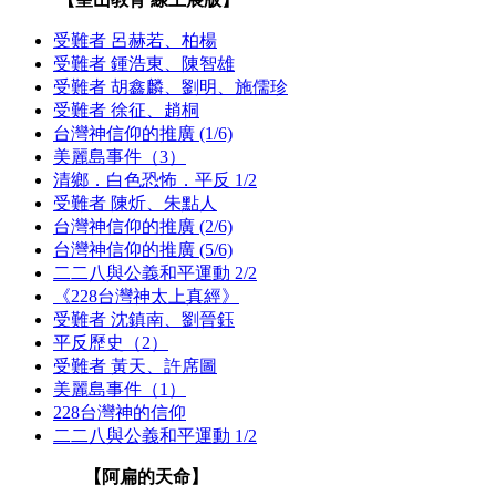
受難者 呂赫若、柏楊
受難者 鍾浩東、陳智雄
受難者 胡鑫麟、劉明、施儒珍
受難者 徐征、趙桐
台灣神信仰的推廣 (1/6)
美麗島事件（3）
清鄉．白色恐怖．平反 1/2
受難者 陳炘、朱點人
台灣神信仰的推廣 (2/6)
台灣神信仰的推廣 (5/6)
二二八與公義和平運動 2/2
《228台灣神太上真經》
受難者 沈鎮南、劉晉鈺
平反歷史（2）
受難者 黃天、許席圖
美麗島事件（1）
228台灣神的信仰
二二八與公義和平運動 1/2
【阿扁的天命】