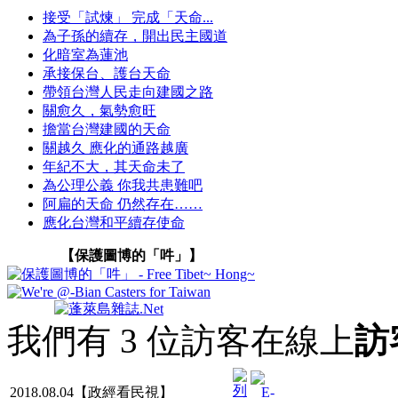
接受「試煉」 完成「天命...
為子孫的續存，開出民主國道
化暗室為蓮池
承接保台、護台天命
帶領台灣人民走向建國之路
關愈久，氣勢愈旺
擔當台灣建國的天命
關越久 應化的通路越廣
年紀不大，其天命未了
為公理公義 你我共患難吧
阿扁的天命 仍然存在……
應化台灣和平續存使命
【保護圖博的「吽」】
我們有 3 位訪客在線上
訪
2018.08.04【政經看民視】