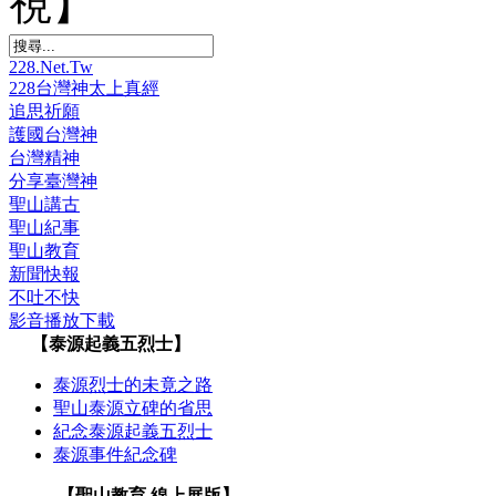
視】
228.Net.Tw
228台灣神太上真經
追思祈願
護國台灣神
台灣精神
分享臺灣神
聖山講古
聖山紀事
聖山教育
新聞快報
不吐不快
影音播放下載
【泰源起義五烈士】
泰源烈士的未竟之路
聖山泰源立碑的省思
紀念泰源起義五烈士
泰源事件紀念碑
【聖山教育 線上展版】