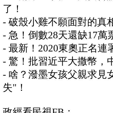
了！
- 破殼小雞不願面對的
- 急！倒數28天還缺1
- 最新！2020東奧正名連
- 驚！批習近平大撒幣
- 啥？潑墨女孩父親求見
失"！
政經看民視FB：