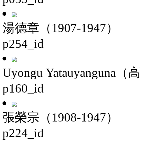
湯德章（1907-1947）
p254_id
Uyongu Yatauyanguna（
p160_id
張榮宗（1908-1947）
p224_id