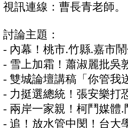
視訊連線：曹長青老師。
討論主題：
- 內幕！桃市.竹縣.嘉
- 雪上加霜！蕭淑麗批吳
- 雙城論壇講稿「你管我
- 力挺選總統！張安樂
- 兩岸一家親！柯鬥媒體
- 追！放水管中閔！台