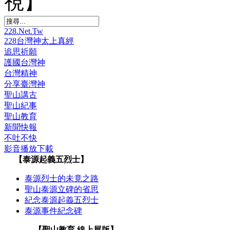
視】
228.Net.Tw
228台灣神太上真經
追思祈願
護國台灣神
台灣精神
分享臺灣神
聖山講古
聖山紀事
聖山教育
新聞快報
不吐不快
影音播放下載
【泰源起義五烈士】
泰源烈士的未竟之路
聖山泰源立碑的省思
紀念泰源起義五烈士
泰源事件紀念碑
【聖山教育 線上展版】