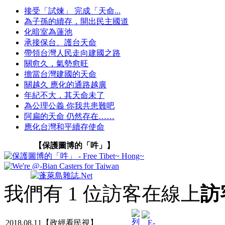
接受「試煉」 完成「天命...
為子孫的續存，開出民主國道
化暗室為蓮池
承接保台、護台天命
帶領台灣人民走向建國之路
關愈久，氣勢愈旺
擔當台灣建國的天命
關越久 應化的通路越廣
年紀不大，其天命未了
為公理公義 你我共患難吧
阿扁的天命 仍然存在……
應化台灣和平續存使命
【保護圖博的「吽」】
我們有 1 位訪客在線上
訪
2018.08.11【政經看民視】