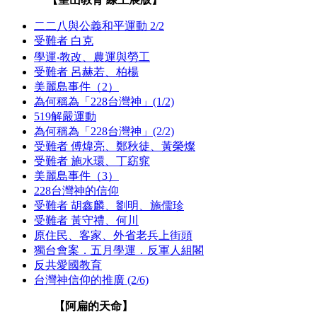
二二八與公義和平運動 2/2
受難者 白克
學運‧教改、農運與勞工
受難者 呂赫若、柏楊
美麗島事件（2）
為何稱為「228台灣神」(1/2)
519解嚴運動
為何稱為「228台灣神」(2/2)
受難者 傅煒亮、鄭秋徒、黃榮燦
受難者 施水環、丁窈窕
美麗島事件（3）
228台灣神的信仰
受難者 胡鑫麟、劉明、施儒珍
受難者 黃守禮、何川
原住民、客家、外省老兵上街頭
獨台會案．五月學運．反軍人組閣
反共愛國教育
台灣神信仰的推廣 (2/6)
【阿扁的天命】