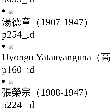
湯德章（1907-1947）
p254_id
Uyongu Yatauyanguna（
p160_id
張榮宗（1908-1947）
p224_id