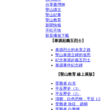
分享臺灣神
聖山講古
聖山紀事
聖山教育
新聞快報
不吐不快
影音播放下載
【泰源起義五烈士】
泰源烈士的未竟之路
聖山泰源立碑的省思
紀念泰源起義五烈士
泰源事件紀念碑
【聖山教育 線上展版】
受難者 白克
平反歷史（3）
平反歷史（2）
清鄉．白色恐怖．平反 1/2
受難者 徐征、趙桐
受難者 白雅燦