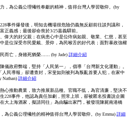
力，為公義公理犧牲奉獻的精神，值得台灣人學習敬仰。(by
228事件爆發後，明知去機場很危險仍義無反顧前往談判議和，
富正義感；最後卻命喪於3/25嘉義驛前。
、偉大的好父親；在病患心中是位侍病如親、敬業、仁慈，甚至
中是位深受市民愛戴、景仰，為民喉舌的好代表；面對暴政強權
亡，身雖死猶榮…… (by Jade)
詳細介紹
陳儀政府弊端，堅持「人民第一」，倡導「台灣新文化運動」。
但「人民導報」卻遭查封，宋斐如則被列為叛亂首要人犯，在家中
athan)
詳細介紹
熱心推動農業，致力推展新品種。官職不低，為官清廉，堅決不
生228事件，他認為責任加劇，照常上班，卻被匿名投書說企圖
在大上海酒家，擬請同往」為由騙出家門，被發現陳屍南港橋
為公義公理犧牲的精神值得台灣人學習敬仰。(by Emma)
詳細