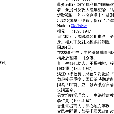
蔣介石時期敢於犀利批判國民黨
者，並提出反攻大陸無望論，結
煽動叛亂」的罪名判處十年徒刑
出獄後撰寫回憶錄，保存了台灣
Nathan)
詳細介紹
楊元丁（1898-1947）
日治時期，國際聯盟拒毒會，議
身。楊元丁反對此種鴉片制度；
囚284日。
在228事件中，由於基隆地區
橫死於基隆「田寮港」。
954）
其一生熱心助人、不畏強權、捍衛正
陳能通（1899-1947）
淡江中學校長，將信仰貫徹於『
負起校長重擔，因日治時期遺留
陷為「匪首」並「發表荒謬言論
失蹤至今。
男女均教權理念，一生為推廣教育無
李仁貴（1900-1947）
台北電器商人，熱心地方事務，
會民生問題，曾要求國民政府改