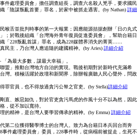
28事件處理委員會」擔任調查組長，調查六名殺人兇手，要求國民
陰謀叛亂首要」罪名，於家中被抓走遇害。(by Nathan)
詳細
民喉舌並批判時事的第一大報業；因應能源拮据創辦「日の丸式
」；於戰後組織「台灣海外青年復員促進委員會」，幫助台籍日
「228叛亂首謀」罪名，成為228媒體界消失的菁英……
主，乃台灣人應追隨的建國精神。(by Aries)
詳細介紹
念－「為最大多數，謀最大幸福」。
聯盟」推動台灣地方自治的實現。戰後初期對於新時代充滿希
台灣。積極活躍於政壇和新聞界，除辦報廣聽人民心聲外，問政
官員，也不得放過貪污公帑之官吏。(by Stella)
詳細介紹
剛直、嫉惡如仇，對於官吏貪污馬虎的作風十分不以為然，因此
格，從不加以寬待。
的精神，是台灣人要學習傳承的精神。(by Emma)
詳細介紹
代第二位獲得醫學博士的台灣人。致力為台籍日本兵回台而奔
8事件處理委員會」委員，228事件時，從病榻前被捉走，生死不