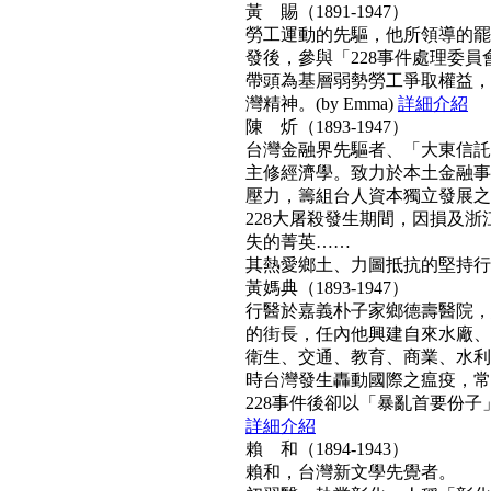
黃 賜（1891-1947）
勞工運動的先驅，他所領導的罷工
發後，參與「228事件處理委
帶頭為基層弱勢勞工爭取權益，
灣精神。(by Emma)
詳細介紹
陳 炘（1893-1947）
台灣金融界先驅者、「大東信託
主修經濟學。致力於本土金融事
壓力，籌組台人資本獨立發展之
228大屠殺發生期間，因損及浙
失的菁英……
其熱愛鄉土、力圖抵抗的堅持行動力
黃媽典（1893-1947）
行醫於嘉義朴子家鄉德壽醫院，
的街長，任內他興建自來水廠、
衛生、交通、教育、商業、水利
時台灣發生轟動國際之瘟疫，常
228事件後卻以「暴亂首要份子」
詳細介紹
賴 和（1894-1943）
賴和，台灣新文學先覺者。