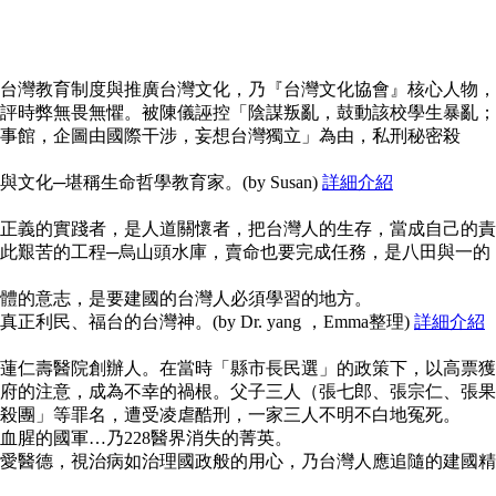
台灣教育制度與推廣台灣文化，乃『台灣文化協會』核心人物，
評時弊無畏無懼。被陳儀誣控「陰謀叛亂，鼓動該校學生暴亂；
事館，企圖由國際干涉，妄想台灣獨立」為由，私刑秘密殺
化─堪稱生命哲學教育家。(by Susan)
詳細介紹
正義的實踐者，是人道關懷者，把台灣人的生存，當成自己的責
此艱苦的工程─烏山頭水庫，賣命也要完成任務，是八田與一的
體的意志，是要建國的台灣人必須學習的地方。
民、福台的台灣神。(by Dr. yang ，Emma整理)
詳細介紹
蓮仁壽醫院創辦人。在當時「縣市長民選」的政策下，以高票獲
府的注意，成為不幸的禍根。父子三人（張七郎、張宗仁、張果
殺團」等罪名，遭受凌虐酷刑，一家三人不明不白地冤死。
血腥的國軍…乃228醫界消失的菁英。
愛醫德，視治病如治理國政般的用心，乃台灣人應追隨的建國精