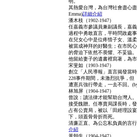
明。
其熱愛台灣，為台灣社會盡心盡
Emma)
詳細介紹
潘木枝（1902-1947）
任嘉義市參議員兼副議長，嘉義
過程中勇敢直言，平時問政處事
在兒女心中是位疼惜子女、溫柔
被當成神拜的好醫生；在市民心
的脅迫下依然不畏懼、不妥協。
他留給妻子的遺書裡寫著，為市民而
宋斐如（1903-1947）
創立「人民導報」直言揭發當時
228事件期間，未激烈抗爭，
遭憲兵強行帶走，一去不回。(by N
林旭屏（1904-1947）
曾說：讀法律才能幫助台灣人。
接受餽贈。任專賣局課長時，發
占有公賣局，被以「田經理設宴
下，頭蓋骨骨折而死。
清廉正直、為公忘私負責的言行，
介紹
黃朝生（1904-1947）