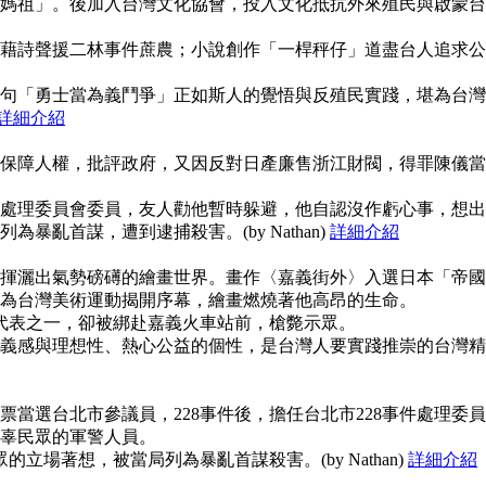
媽祖」。後加入台灣文化協會，投入文化抵抗外來殖民與啟蒙台
藉詩聲援二林事件蔗農；小說創作「一桿秤仔」道盡台人追求公
句「勇士當為義鬥爭」正如斯人的覺悟與反殖民實踐，堪為台灣
詳細介紹
保障人權，批評政府，又因反對日產廉售浙江財閥，得罪陳儀當
事件處理委員會委員，友人勸他暫時躲避，他自認沒作虧心事，想出
暴亂首謀，遭到逮捕殺害。(by Nathan)
詳細介紹
揮灑出氣勢磅礡的繪畫世界。畫作〈嘉義街外〉入選日本「帝國
為台灣美術運動揭開序幕，繪畫燃燒著他高昂的生命。
使代表之一，卻被綁赴嘉義火車站前，槍斃示眾。
義感與理想性、熱心公益的個性，是台灣人要實踐推崇的台灣精
當選台北市參議員，228事件後，擔任台北市228事件處理委員
辜民眾的軍警人員。
的立場著想，被當局列為暴亂首謀殺害。(by Nathan)
詳細介紹