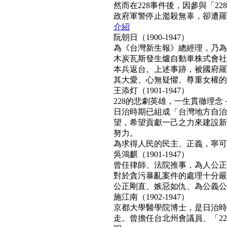
然而在228事件後，因參與「2
政府軍警停止濫殺無辜，卻遭羅織「
介紹
阮朝日（1900-1947）
為《台灣新生報》總經理，乃為
木炭瓦斯發生爐自動車株式會社
本兵返台。上述事跡，被國府羅織
其大愛、心無疑懼、尊重女權的真民
王添灯（1901-1947）
228的悲劇英雄，一生貫徹理
日治時期已組成「台灣地方自治
望，希望貢獻一己之力來建設新
努力。
為求得人民的民主、正義，寧可得罪
吳鴻麒（1901-1947）
曾任律師、法院推事，為人公正
對於貪污暴亂案件的處理十分嚴
公正剛直、嫉惡如仇、為公義公理
施江南（1902-1947）
京都大學醫學院博士，是日治時
走。曾擔任台北州會議員、「22