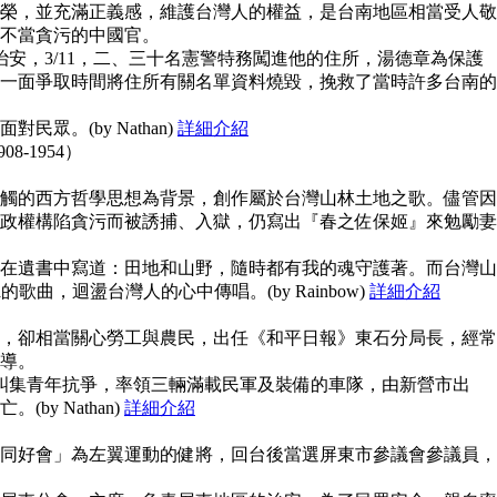
榮，並充滿正義感，維護台灣人的權益，是台南地區相當受人敬
不當貪污的中國官。
治安，3/11，二、三十名憲警特務闖進他的住所，湯德章為保護
一面爭取時間將住所有關名單資料燒毀，挽救了當時許多台南的
眾。(by Nathan)
詳細介紹
908-1954）
觸的西方哲學思想為背景，創作屬於台灣山林土地之歌。儘管因
政權構陷貪污而被誘捕、入獄，仍寫出『春之佐保姬』來勉勵妻
在遺書中寫道：田地和山野，隨時都有我的魂守護著。而台灣山
guna的歌曲，迴盪台灣人的心中傳唱。(by Rainbow)
詳細介紹
，卻相當關心勞工與農民，出任《和平日報》東石分局長，經常
導。
上糾集青年抗爭，率領三輛滿載民軍及裝備的車隊，由新營市出
y Nathan)
詳細介紹
同好會」為左翼運動的健將，回台後當選屏東市參議會參議員，