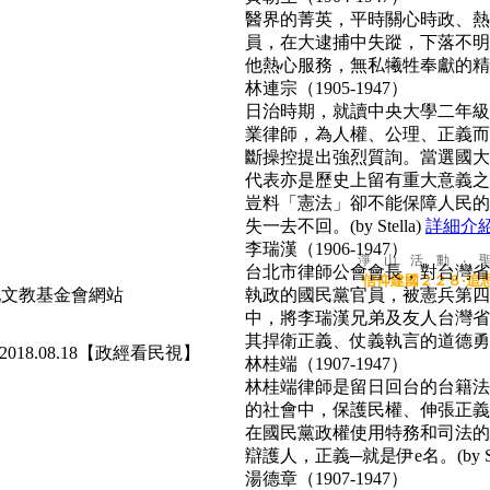
醫界的菁英，平時關心時政、熱心
員，在大逮捕中失蹤，下落不明
他熱心服務，無私犧牲奉獻的精神
林連宗（1905-1947）
日治時期，就讀中央大學二年級
業律師，為人權、公理、正義而
斷操控提出強烈質詢。當選國大
代表亦是歷史上留有重大意義之
豈料「憲法」卻不能保障人民的
失一去不回。(by Stella)
詳細介
李瑞漢（1906-1947）
淨 山 活 動 ‧ 
台北市律師公會會長，對台灣省
信仰建國２２８‧追
執政的國民黨官員，被憲兵第四
中，將李瑞漢兄弟及友人台灣省
其捍衛正義、仗義執言的道德勇氣，
2018.08.18【政經看民視】
林桂端（1907-1947）
林桂端律師是留日回台的台籍法
的社會中，保護民權、伸張正義
在國民黨政權使用特務和司法的
辯護人，正義─就是伊e名。(by Su
湯德章（1907-1947）