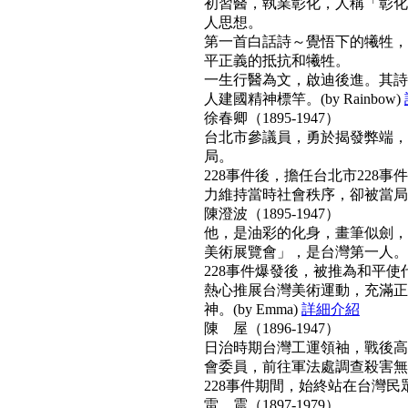
初習醫，執業彰化，人稱「彰化
人思想。
第一首白話詩～覺悟下的犧牲，
平正義的抵抗和犧牲。
一生行醫為文，啟迪後進。其詩
人建國精神標竿。(by Rainbow)
徐春卿（1895-1947）
台北市參議員，勇於揭發弊端，
局。
228事件後，擔任台北市228
力維持當時社會秩序，卻被當局列為
陳澄波（1895-1947）
他，是油彩的化身，畫筆似劍，
美術展覽會」，是台灣第一人。
228事件爆發後，被推為和平
熱心推展台灣美術運動，充滿正
神。(by Emma)
詳細介紹
陳 屋（1896-1947）
日治時期台灣工運領袖，戰後高票
會委員，前往軍法處調查殺害無
228事件期間，始終站在台灣民眾
雷 震（1897-1979）