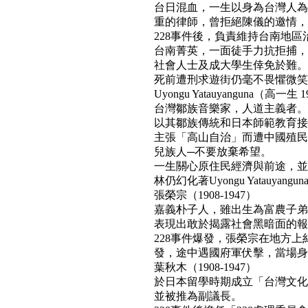
台日混血，一生以身為台灣人為
重的律師，曾拒絕陳儀的邀情，
228事件後，負責維持台南地區
台南菁英，一面徒手力抗拒捕，
社會人士及成大學生倖免於難。
死前遭刑求遊街仍毫不畏懼微笑面對民
Uyongu Yatauyanguna（高一生 1
台灣鄒族音樂家，人道主義者。
以其鄒族傳統和日本師範教育接
主張「高山自治」而遭中國殖民
兒族人─不要放棄希望。
一生關心原住民經濟與前途，並
林仍幻化著Uyongu Yatauyan
張榮宗（1908-1947）
嘉義朴子人，雖出生為富農子弟
表現出敢於揭露社會黑暗面的報
228事件爆發，張榮宗在地方
發，途中遇國府軍伏擊，當場身亡。(b
葉秋木（1908-1947）
於日本留學時期成立「台灣文化
並被推為副議長。