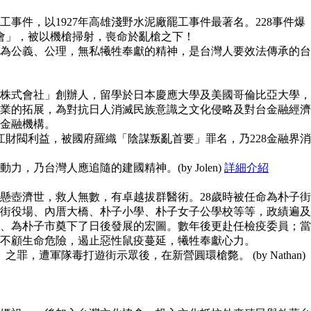
事件，以1927年高雄淺野水泥廠罷工事件最著名。228事件爆
員會」，被以機槍掃射，喪命於亂槍之下！
為公義、公理，無私犧牲奉獻的精神，是台灣人要效法傳承的台
株式會社」創辦人，留學於日本慶應大學及美國哥倫比亞大學，
業的拓展，為對抗日人消滅民族意識之文化侵略及對台金融經濟
金融機構。
江財閥利益，被國府羅織「陰謀叛亂首要」罪名，乃228金融界消
，乃台灣人應追隨的建國精神。(by Jolen)
詳細介紹
懸壺濟世，救人無數，有卓越拔群醫術。28歲時被任命為朴子街
街役場、內厝大橋、朴子小學、朴子女子公學校等等，政績遍及
、為朴子市奠下了日後發展的宏圖。數年後更赴任檢疫委員；當
不顧生命危險，遏止惡性鼠疫蔓延，犧牲奉獻心力。
之罪，遭軍隊毒打遊街示眾後，在新營圓環槍斃。 (by Nathan)