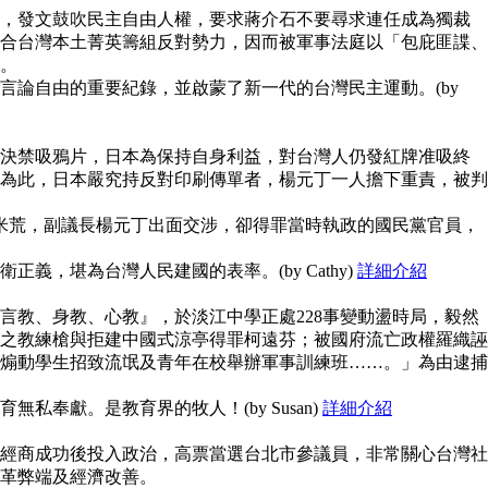
，發文鼓吹民主自由人權，要求蔣介石不要尋求連任成為獨裁
合台灣本土菁英籌組反對勢力，因而被軍事法庭以「包庇匪諜、
。
言論自由的重要紀錄，並啟蒙了新一代的台灣民主運動。(by
決禁吸鴉片，日本為保持自身利益，對台灣人仍發紅牌准吸終
為此，日本嚴究持反對印刷傳單者，楊元丁一人擔下重責，被判
鬧米荒，副議長楊元丁出面交涉，卻得罪當時執政的國民黨官員，
義，堪為台灣人民建國的表率。(by Cathy)
詳細介紹
言教、身教、心教』，於淡江中學正處228事變動盪時局，毅然
之教練槍與拒建中國式涼亭得罪柯遠芬；被國府流亡政權羅織誣
煽動學生招致流氓及青年在校舉辦軍事訓練班……。」為由逮捕
私奉獻。是教育界的牧人！(by Susan)
詳細介紹
經商成功後投入政治，高票當選台北市參議員，非常關心台灣社
革弊端及經濟改善。