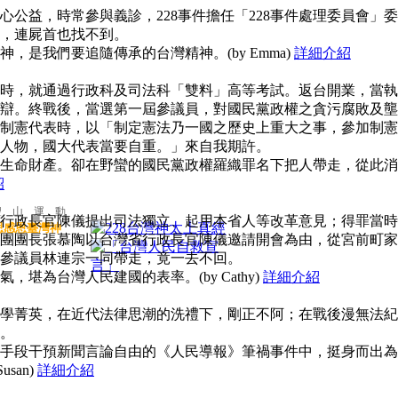
公益，時常參與義診，228事件擔任「228事件處理委員會」委
，連屍首也找不到。
，是我們要追隨傳承的台灣精神。(by Emma)
詳細介紹
時，就通過行政科及司法科「雙料」高等考試。返台開業，當執
辯。終戰後，當選第一屆參議員，對國民黨政權之貪污腐敗及壟
制憲代表時，以「制定憲法乃一國之歷史上重大之事，參加制憲
人物，國大代表當要自重。」來自我期許。
生命財產。卻在野蠻的國民黨政權羅織罪名下把人帶走，從此消
紹
聖 山 運 動
行政長官陳儀提出司法獨立、起用本省人等改革意見；得罪當時
思感恩臺灣神
團團長張慕陶以台灣省行政長官陳儀邀請開會為由，從宮前町家
參議員林連宗一同帶走，竟一去不回。
堪為台灣人民建國的表率。(by Cathy)
詳細介紹
學菁英，在近代法律思潮的洗禮下，剛正不阿；在戰後漫無法紀
。
手段干預新聞言論自由的《人民導報》筆禍事件中，挺身而出為
san)
詳細介紹