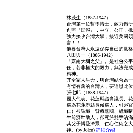
林茂生（1887-1947）
台灣第一位哲學博士，致力鑽研
創辦『民報』，中立、公正，批
強力接收台灣大學；接近美國領
害！！
他要台灣人永遠保存自己的風格與文
八田與一（1886-1942）
「嘉南大圳之父」。是社會公平
任，若非極大的毅力，無法完成
精神。
其全家人生命，與台灣結合為一
有情有義的台灣人，要追思此位真正利
張七郎（1888-1947）
國大代表、花蓮縣議會議長、花
選為花蓮縣縣長候選人，引起官
仁）被羅織「背叛黨國、組織暗
生前濟世助人，卻死於雙手沾滿
其父子博愛濟眾、仁心仁術之大
神。(by Jolen)
詳細介紹