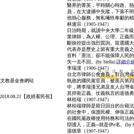
醫界的菁英，平時關心時政、熱心
員，在大逮捕中失蹤，下落不明
他熱心服務，無私犧牲奉獻的精神
林連宗（1905-1947）
日治時期，就讀中央大學二年級
業律師，為人權、公理、正義而
斷操控提出強烈質詢。當選國大
代表亦是歷史上留有重大意義之
豈料「憲法」卻不能保障人民的
失一去不回。(by Stella)
詳細介
李瑞漢（1906-1947）
淨 山 活 動 ‧ 
台北市律師公會會長，對台灣省
信仰建國２２８‧追
執政的國民黨官員，被憲兵第四
中，將李瑞漢兄弟及友人台灣省
其捍衛正義、仗義執言的道德勇氣，
2018.08.21【政經看民視】
林桂端（1907-1947）
林桂端律師是留日回台的台籍法
的社會中，保護民權、伸張正義
在國民黨政權使用特務和司法的
辯護人，正義─就是伊e名。(by Su
湯德章（1907-1947）