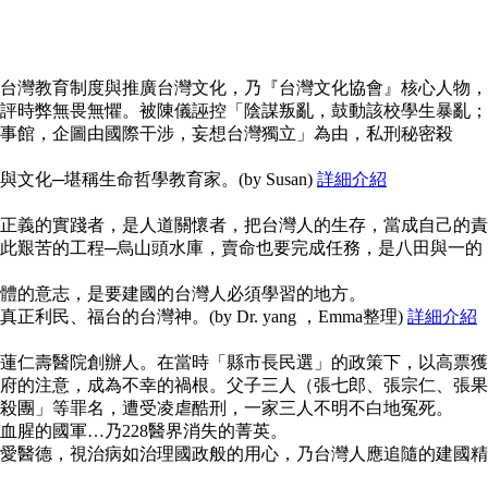
台灣教育制度與推廣台灣文化，乃『台灣文化協會』核心人物，
評時弊無畏無懼。被陳儀誣控「陰謀叛亂，鼓動該校學生暴亂；
事館，企圖由國際干涉，妄想台灣獨立」為由，私刑秘密殺
化─堪稱生命哲學教育家。(by Susan)
詳細介紹
正義的實踐者，是人道關懷者，把台灣人的生存，當成自己的責
此艱苦的工程─烏山頭水庫，賣命也要完成任務，是八田與一的
體的意志，是要建國的台灣人必須學習的地方。
民、福台的台灣神。(by Dr. yang ，Emma整理)
詳細介紹
蓮仁壽醫院創辦人。在當時「縣市長民選」的政策下，以高票獲
府的注意，成為不幸的禍根。父子三人（張七郎、張宗仁、張果
殺團」等罪名，遭受凌虐酷刑，一家三人不明不白地冤死。
血腥的國軍…乃228醫界消失的菁英。
愛醫德，視治病如治理國政般的用心，乃台灣人應追隨的建國精