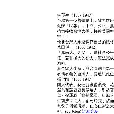
林茂生（1887-1947）
台灣第一位哲學博士，致力鑽研
創辦『民報』，中立、公正，批
強力接收台灣大學；接近美國領
害！！
他要台灣人永遠保存自己的風格與文
八田與一（1886-1942）
「嘉南大圳之父」。是社會公平
任，若非極大的毅力，無法完成
精神。
其全家人生命，與台灣結合為一
有情有義的台灣人，要追思此位真正利
張七郎（1888-1947）
國大代表、花蓮縣議會議長、花
選為花蓮縣縣長候選人，引起官
仁）被羅織「背叛黨國、組織暗
生前濟世助人，卻死於雙手沾滿
其父子博愛濟眾、仁心仁術之大
神。(by Jolen)
詳細介紹