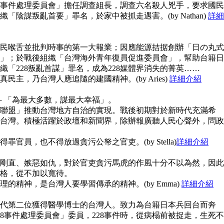
28事件處理委員會」擔任調查組長，調查六名殺人兇手，要求國民
陰謀叛亂首要」罪名，於家中被抓走遇害。(by Nathan)
詳細
民喉舌並批判時事的第一大報業；因應能源拮据創辦「日の丸式
」；於戰後組織「台灣海外青年復員促進委員會」，幫助台籍日
「228叛亂首謀」罪名，成為228媒體界消失的菁英……
主，乃台灣人應追隨的建國精神。(by Aries)
詳細介紹
念－「為最大多數，謀最大幸福」。
聯盟」推動台灣地方自治的實現。戰後初期對於新時代充滿希
台灣。積極活躍於政壇和新聞界，除辦報廣聽人民心聲外，問政
官員，也不得放過貪污公帑之官吏。(by Stella)
詳細介紹
剛直、嫉惡如仇，對於官吏貪污馬虎的作風十分不以為然，因此
格，從不加以寬待。
的精神，是台灣人要學習傳承的精神。(by Emma)
詳細介紹
代第二位獲得醫學博士的台灣人。致力為台籍日本兵回台而奔
8事件處理委員會」委員，228事件時，從病榻前被捉走，生死不