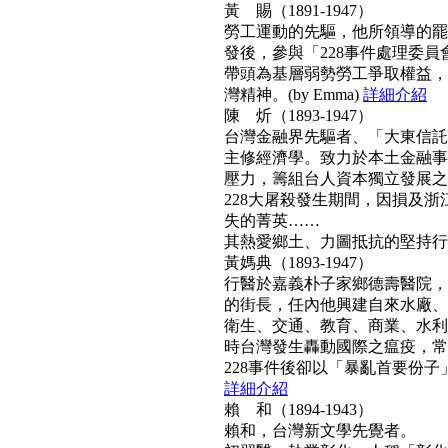
黃 賜（1891-1947）
勞工運動的先驅，他所領導的罷工
發後，參與「228事件處理委
帶頭為基層弱勢勞工爭取權益，
灣精神。(by Emma)
詳細介紹
陳 炘（1893-1947）
台灣金融界先驅者、「大東信託
主修經濟學。致力於本土金融事
壓力，籌組台人資本獨立發展之
228大屠殺發生期間，因損及浙
失的菁英……
其熱愛鄉土、力圖抵抗的堅持行動力
黃媽典（1893-1947）
行醫於嘉義朴子家鄉德壽醫院，
的街長，任內他興建自來水廠、
衛生、交通、教育、商業、水利
時台灣發生轟動國際之瘟疫，常
228事件後卻以「暴亂首要份子」
詳細介紹
賴 和（1894-1943）
賴和，台灣新文學先覺者。