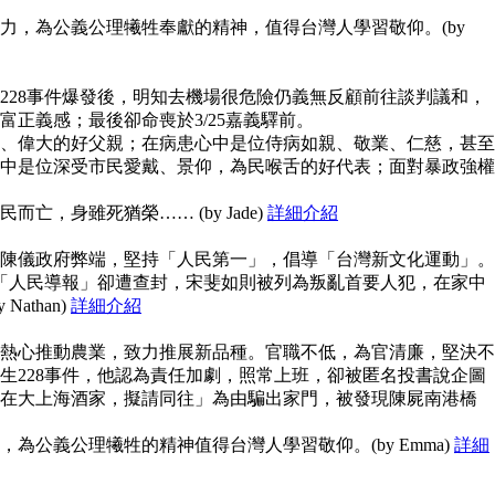
力，為公義公理犧牲奉獻的精神，值得台灣人學習敬仰。(by
228事件爆發後，明知去機場很危險仍義無反顧前往談判議和，
富正義感；最後卻命喪於3/25嘉義驛前。
、偉大的好父親；在病患心中是位侍病如親、敬業、仁慈，甚至
中是位深受市民愛戴、景仰，為民喉舌的好代表；面對暴政強權
亡，身雖死猶榮…… (by Jade)
詳細介紹
陳儀政府弊端，堅持「人民第一」，倡導「台灣新文化運動」。
但「人民導報」卻遭查封，宋斐如則被列為叛亂首要人犯，在家中
athan)
詳細介紹
熱心推動農業，致力推展新品種。官職不低，為官清廉，堅決不
生228事件，他認為責任加劇，照常上班，卻被匿名投書說企圖
在大上海酒家，擬請同往」為由騙出家門，被發現陳屍南港橋
為公義公理犧牲的精神值得台灣人學習敬仰。(by Emma)
詳細