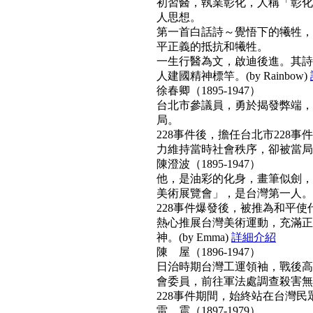
初習醫，執業彰化，人稱「彰化
人思想。
第一首白話詩～覺悟下的犧牲，
平正義的抵抗和犧牲。
一生行醫為文，啟迪後進。其詩
人建國精神標竿。(by Rainbow)
徐春卿（1895-1947）
台北市參議員，勇於揭發弊端，
局。
228事件後，擔任台北市228
力維持當時社會秩序，卻被當局列為
陳澄波（1895-1947）
他，是油彩的化身，畫筆似劍，
美術展覽會」，是台灣第一人。
228事件爆發後，被推為和平
熱心推展台灣美術運動，充滿正
神。(by Emma)
詳細介紹
陳 屋（1896-1947）
日治時期台灣工運領袖，戰後高票
會委員，前往軍法處調查殺害無
228事件期間，始終站在台灣民眾
雷 震（1897-1979）