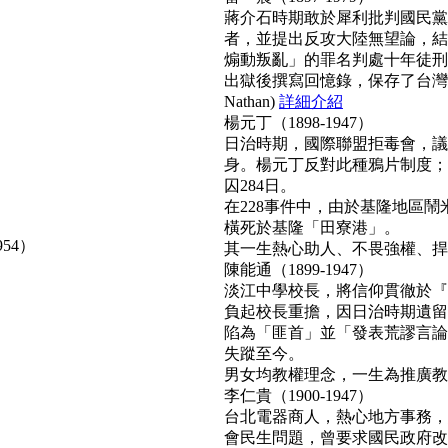
蔣介石時期敢於犀利批判國民黨
者，並提出反攻大陸無望論，結
煽動叛亂」的罪名判處十年徒刑
出獄後撰寫回憶錄，保存了台灣
Nathan)
詳細介紹
楊元丁（1898-1947）
日治時期，國際聯盟拒毒會，議
身。楊元丁反對此種鴉片制度；
囚284日。
在228事件中，由於基隆地區
橫死於基隆「田寮港」。
954）
其一生熱心助人、不畏強權、捍衛正
陳能通（1899-1947）
淡江中學校長，將信仰貫徹於『
負起校長重擔，因日治時期遺留
陷為「匪首」並「發表荒謬言論
失蹤至今。
男女均教權理念，一生為推廣教育無
李仁貴（1900-1947）
台北電器商人，熱心地方事務，
會民生問題，曾要求國民政府改