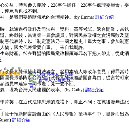
公益，時常參與義診，228事件擔任「228事件處理委員會」委
，連屍首也找不到。
，是我們要追隨傳承的台灣精神。(by Emma)
詳細介紹
時，就通過行政科及司法科「雙料」高等考試。返台開業，當執
辯。終戰後，當選第一屆參議員，對國民黨政權之貪污腐敗及壟
制憲代表時，以「制定憲法乃一國之歷史上重大之事，參加制憲
人物，國大代表當要自重。」來自我期許。
生命財產。卻在野蠻的國民黨政權羅織罪名下把人帶走，從此消
紹
聖 山 運 動
行政長官陳儀提出司法獨立、起用本省人等改革意見；得罪當時
思感恩臺灣神
團團長張慕陶以台灣省行政長官陳儀邀請開會為由，從宮前町家
參議員林連宗一同帶走，竟一去不回。
堪為台灣人民建國的表率。(by Cathy)
詳細介紹
學菁英，在近代法律思潮的洗禮下，剛正不阿；在戰後漫無法紀
。
手段干預新聞言論自由的《人民導報》筆禍事件中，挺身而出為
san)
詳細介紹