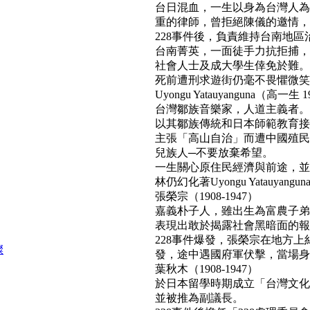
台日混血，一生以身為台灣人為
重的律師，曾拒絕陳儀的邀情，
228事件後，負責維持台南地區
台南菁英，一面徒手力抗拒捕，
社會人士及成大學生倖免於難。
死前遭刑求遊街仍毫不畏懼微笑面對民
Uyongu Yatauyanguna（高一生 1
台灣鄒族音樂家，人道主義者。
以其鄒族傳統和日本師範教育接
主張「高山自治」而遭中國殖民
兒族人─不要放棄希望。
一生關心原住民經濟與前途，並
林仍幻化著Uyongu Yatauyan
張榮宗（1908-1947）
嘉義朴子人，雖出生為富農子弟
表現出敢於揭露社會黑暗面的報
228事件爆發，張榮宗在地方
燦
發，途中遇國府軍伏擊，當場身亡。(b
葉秋木（1908-1947）
於日本留學時期成立「台灣文化
並被推為副議長。