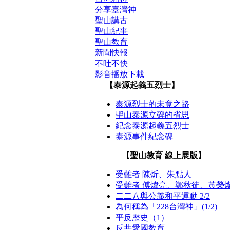
分享臺灣神
聖山講古
聖山紀事
聖山教育
新聞快報
不吐不快
影音播放下載
【泰源起義五烈士】
泰源烈士的未竟之路
聖山泰源立碑的省思
紀念泰源起義五烈士
泰源事件紀念碑
【聖山教育 線上展版】
受難者 陳炘、朱點人
受難者 傅煒亮、鄭秋徒、黃榮
二二八與公義和平運動 2/2
為何稱為「228台灣神」(1/2)
平反歷史（1）
反共愛國教育