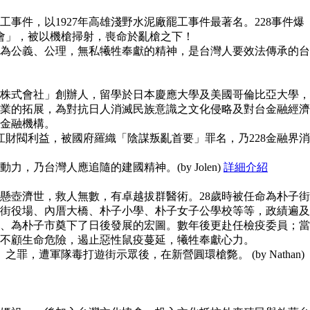
事件，以1927年高雄淺野水泥廠罷工事件最著名。228事件爆
員會」，被以機槍掃射，喪命於亂槍之下！
為公義、公理，無私犧牲奉獻的精神，是台灣人要效法傳承的台
株式會社」創辦人，留學於日本慶應大學及美國哥倫比亞大學，
業的拓展，為對抗日人消滅民族意識之文化侵略及對台金融經濟
金融機構。
江財閥利益，被國府羅織「陰謀叛亂首要」罪名，乃228金融界消
，乃台灣人應追隨的建國精神。(by Jolen)
詳細介紹
懸壺濟世，救人無數，有卓越拔群醫術。28歲時被任命為朴子街
街役場、內厝大橋、朴子小學、朴子女子公學校等等，政績遍及
、為朴子市奠下了日後發展的宏圖。數年後更赴任檢疫委員；當
不顧生命危險，遏止惡性鼠疫蔓延，犧牲奉獻心力。
之罪，遭軍隊毒打遊街示眾後，在新營圓環槍斃。 (by Nathan)