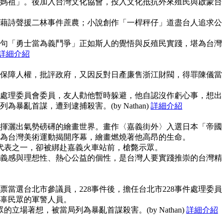
媽祖」。後加入台灣文化協會，投入文化抵抗外來殖民與啟蒙台
藉詩聲援二林事件蔗農；小說創作「一桿秤仔」道盡台人追求公
句「勇士當為義鬥爭」正如斯人的覺悟與反殖民實踐，堪為台灣
詳細介紹
保障人權，批評政府，又因反對日產廉售浙江財閥，得罪陳儀當
事件處理委員會委員，友人勸他暫時躲避，他自認沒作虧心事，想出
暴亂首謀，遭到逮捕殺害。(by Nathan)
詳細介紹
揮灑出氣勢磅礡的繪畫世界。畫作〈嘉義街外〉入選日本「帝國
為台灣美術運動揭開序幕，繪畫燃燒著他高昂的生命。
使代表之一，卻被綁赴嘉義火車站前，槍斃示眾。
義感與理想性、熱心公益的個性，是台灣人要實踐推崇的台灣精
當選台北市參議員，228事件後，擔任台北市228事件處理委員
辜民眾的軍警人員。
的立場著想，被當局列為暴亂首謀殺害。(by Nathan)
詳細介紹