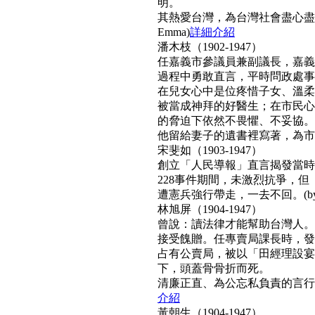
明。
其熱愛台灣，為台灣社會盡心盡
Emma)
詳細介紹
潘木枝（1902-1947）
任嘉義市參議員兼副議長，嘉義
過程中勇敢直言，平時問政處事
在兒女心中是位疼惜子女、溫柔
被當成神拜的好醫生；在市民心
的脅迫下依然不畏懼、不妥協。
他留給妻子的遺書裡寫著，為市民而
宋斐如（1903-1947）
創立「人民導報」直言揭發當時
228事件期間，未激烈抗爭，
遭憲兵強行帶走，一去不回。(by N
林旭屏（1904-1947）
曾說：讀法律才能幫助台灣人。
接受餽贈。任專賣局課長時，發
占有公賣局，被以「田經理設宴
下，頭蓋骨骨折而死。
清廉正直、為公忘私負責的言行，
介紹
黃朝生（1904-1947）