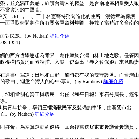
榮，並充滿正義感，維護台灣人的權益，是台南地區相當受人敬
不當貪污的中國官。
治安，3/11，二、三十名憲警特務闖進他的住所，湯德章為保護
一面爭取時間將住所有關名單資料燒毀，挽救了當時許多台南的
眾。(by Nathan)
詳細介紹
908-1954）
觸的西方哲學思想為背景，創作屬於台灣山林土地之歌。儘管因
政權構陷貪污而被誘捕、入獄，仍寫出『春之佐保姬』來勉勵妻
在遺書中寫道：田地和山野，隨時都有我的魂守護著。而台灣山
guna的歌曲，迴盪台灣人的心中傳唱。(by Rainbow)
詳細介紹
，卻相當關心勞工與農民，出任《和平日報》東石分局長，經常
導。
上糾集青年抗爭，率領三輛滿載民軍及裝備的車隊，由新營市出
y Nathan)
詳細介紹
同好會」為左翼運動的健將，回台後當選屏東市參議會參議員，