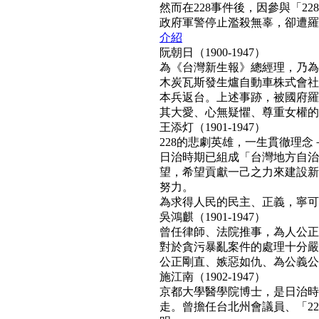
然而在228事件後，因參與「2
政府軍警停止濫殺無辜，卻遭羅織「
介紹
阮朝日（1900-1947）
為《台灣新生報》總經理，乃為
木炭瓦斯發生爐自動車株式會社
本兵返台。上述事跡，被國府羅織
其大愛、心無疑懼、尊重女權的真民
王添灯（1901-1947）
228的悲劇英雄，一生貫徹理
日治時期已組成「台灣地方自治
望，希望貢獻一己之力來建設新
努力。
為求得人民的民主、正義，寧可得罪
吳鴻麒（1901-1947）
曾任律師、法院推事，為人公正
對於貪污暴亂案件的處理十分嚴
公正剛直、嫉惡如仇、為公義公理
施江南（1902-1947）
京都大學醫學院博士，是日治時
走。曾擔任台北州會議員、「22