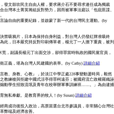
，發文鼓吹民主自由人權，要求蔣介石不要尋求連任成為獨裁
合台灣本土菁英籌組反對勢力，因而被軍事法庭以「包庇匪諜、
。
言論自由的重要紀錄，並啟蒙了新一代的台灣民主運動。(by
決禁吸鴉片，日本為保持自身利益，對台灣人仍發紅牌准吸終
為此，日本嚴究持反對印刷傳單者，楊元丁一人擔下重責，被判
鬧米荒，副議長楊元丁出面交涉，卻得罪當時執政的國民黨官員，
義，堪為台灣人民建國的表率。(by Cathy)
詳細介紹
言教、身教、心教』，於淡江中學正處228事變動盪時局，毅然
之教練槍與拒建中國式涼亭得罪柯遠芬；被國府流亡政權羅織誣
煽動學生招致流氓及青年在校舉辦軍事訓練班……。」為由逮捕
私奉獻。是教育界的牧人！(by Susan)
詳細介紹
經商成功後投入政治，高票當選台北市參議員，非常關心台灣社
革弊端及經濟改善。