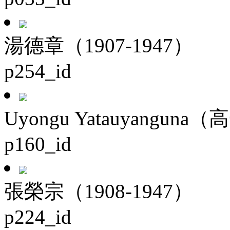
湯德章（1907-1947）
p254_id
Uyongu Yatauyanguna（
p160_id
張榮宗（1908-1947）
p224_id