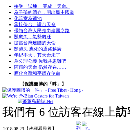
接受「試煉」 完成「天命...
為子孫的續存，開出民主國道
化暗室為蓮池
承接保台、護台天命
帶領台灣人民走向建國之路
關愈久，氣勢愈旺
擔當台灣建國的天命
關越久 應化的通路越廣
年紀不大，其天命未了
為公理公義 你我共患難吧
阿扁的天命 仍然存在……
應化台灣和平續存使命
【保護圖博的「吽」】
我們有 6 位訪客在線上
訪
2018.08.29【政經看民視】