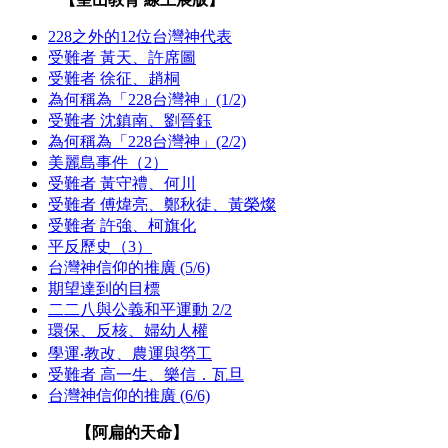
228之外的12位台灣神代表
受難者 黃天、許席圖
受難者 徐征、趙桐
為何稱為「228台灣神」(1/2)
受難者 沈鎮南、劉晉鈺
為何稱為「228台灣神」(2/2)
美麗島事件（2）
受難者 黃守禮、何川
受難者 傅煒亮、鄭秋徒、黃榮燦
受難者 許強、柯旗化
平反歷史（3）
台灣神信仰的推廣 (5/6)
期望達到的目標
二二八與公義和平運動 2/2
環保、反核、婦幼人權
學運‧教改、農運與勞工
受難者 高一生、樂信．瓦旦
台灣神信仰的推廣 (6/6)
【阿扁的天命】