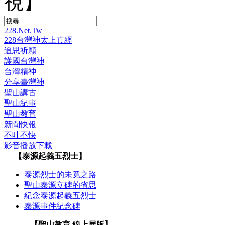
視】
228.Net.Tw
228台灣神太上真經
追思祈願
護國台灣神
台灣精神
分享臺灣神
聖山講古
聖山紀事
聖山教育
新聞快報
不吐不快
影音播放下載
【泰源起義五烈士】
泰源烈士的未竟之路
聖山泰源立碑的省思
紀念泰源起義五烈士
泰源事件紀念碑
【聖山教育 線上展版】