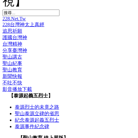
視】
228.Net.Tw
228台灣神太上真經
追思祈願
護國台灣神
台灣精神
分享臺灣神
聖山講古
聖山紀事
聖山教育
新聞快報
不吐不快
影音播放下載
【泰源起義五烈士】
泰源烈士的未竟之路
聖山泰源立碑的省思
紀念泰源起義五烈士
泰源事件紀念碑
【聖山教育 線上展版】