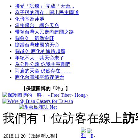
接受「試煉」 完成「天命...
為子孫的續存，開出民主國道
化暗室為蓮池
承接保台、護台天命
帶領台灣人民走向建國之路
關愈久，氣勢愈旺
擔當台灣建國的天命
關越久 應化的通路越廣
年紀不大，其天命未了
為公理公義 你我共患難吧
阿扁的天命 仍然存在……
應化台灣和平續存使命
【保護圖博的「吽」】
我們有 1 位訪客在線上
訪
2018.11.20【政經看民視】