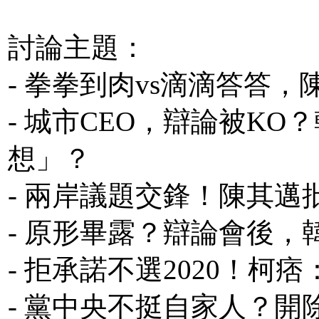
討論主題：
- 拳拳到肉vs滴滴答答
- 城市CEO，辯論被K
想」？
- 兩岸議題交鋒！陳其
- 原形畢露？辯論會後
- 拒承諾不選2020！
- 黨中央不挺自家人？