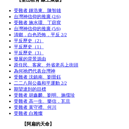
受難者 鍾浩東、陳智雄
台灣神信仰的推廣 (2/6)
受難者 施水環、丁窈窕
台灣神信仰的推廣 (5/6)
清鄉．白色恐怖．平反 2/2
平反歷史（2）
平反歷史（1）
平反歷史（3）
發展的背景源由
原住民、客家、外省老兵上街頭
為何祂們代表台灣神
受難者 沈鎮南、劉晉鈺
二二八與公義和平運動 2/2
期望達到的目標
受難者 胡鑫麟、劉明、施儒珍
受難者 高一生、樂信．瓦旦
受難者 黃守禮、何川
受難者 白雅燦
【阿扁的天命】