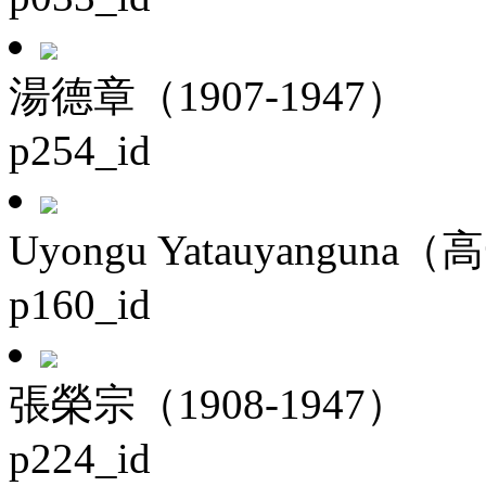
湯德章（1907-1947）
p254_id
Uyongu Yatauyanguna（
p160_id
張榮宗（1908-1947）
p224_id