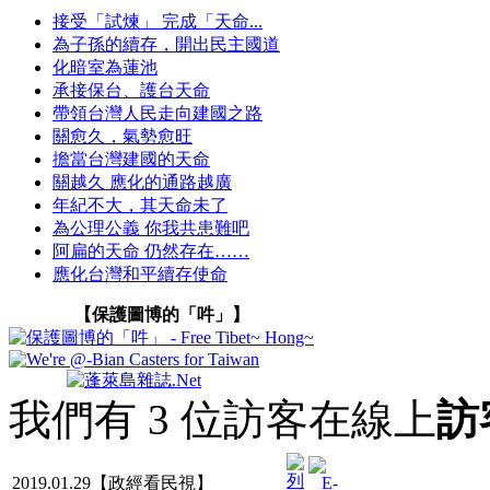
接受「試煉」 完成「天命...
為子孫的續存，開出民主國道
化暗室為蓮池
承接保台、護台天命
帶領台灣人民走向建國之路
關愈久，氣勢愈旺
擔當台灣建國的天命
關越久 應化的通路越廣
年紀不大，其天命未了
為公理公義 你我共患難吧
阿扁的天命 仍然存在……
應化台灣和平續存使命
【保護圖博的「吽」】
我們有 3 位訪客在線上
訪
2019.01.29【政經看民視】