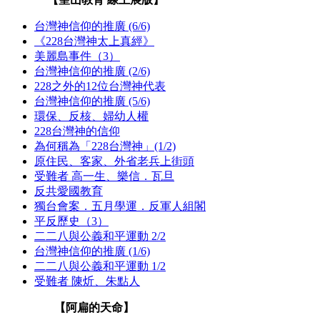
台灣神信仰的推廣 (6/6)
《228台灣神太上真經》
美麗島事件（3）
台灣神信仰的推廣 (2/6)
228之外的12位台灣神代表
台灣神信仰的推廣 (5/6)
環保、反核、婦幼人權
228台灣神的信仰
為何稱為「228台灣神」(1/2)
原住民、客家、外省老兵上街頭
受難者 高一生、樂信．瓦旦
反共愛國教育
獨台會案．五月學運．反軍人組閣
平反歷史（3）
二二八與公義和平運動 2/2
台灣神信仰的推廣 (1/6)
二二八與公義和平運動 1/2
受難者 陳炘、朱點人
【阿扁的天命】