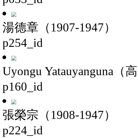
湯德章（1907-1947）
p254_id
Uyongu Yatauyanguna（
p160_id
張榮宗（1908-1947）
p224_id